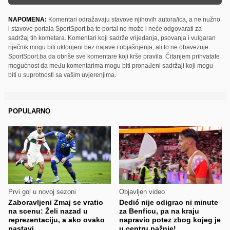
NAPOMENA:
Komentari odražavaju stavove njihovih autora/ica, a ne nužno
i stavove portala SportSport.ba te portal ne može i neće odgovarati za
sadržaj tih kometara. Komentari koji sadrže vrijeđanja, psovanja i vulgaran
riječnik mogu biti uklonjeni bez najave i objašnjenja, ali to ne obavezuje
SportSport.ba da obriše sve komentare koji krše pravila. Čitanjem prihvatate
mogućnost da među komentarima mogu biti pronađeni sadržaji koji mogu
biti u suprotnosti sa vašim uvjerenjima.
POPULARNO
Prvi gol u novoj sezoni
Objavljen video
Zaboravljeni Zmaj se vratio
Dedić nije odigrao ni minute
na scenu: Želi nazad u
za Benficu, pa na kraju
reprezentaciju, a ako ovako
napravio potez zbog kojeg je
nastavi...
u centru pažnje!