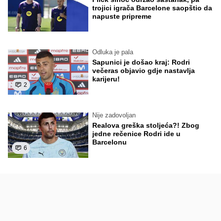
trojici igrača Barcelone saopštio da
napuste pripreme
Odluka je pala
Sapunici je došao kraj: Rodri
večeras objavio gdje nastavlja
karijeru!
2
Nije zadovoljan
Realova greška stoljeća?! Zbog
jedne rečenice Rodri ide u
Barcelonu
6