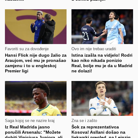
Favoriti su za dovođenje
Ovo im nije trebao uraditi
Hansi Flick nije dugo žalio za
Istina izašla na vidjelo! Rodri
Araujom, već mu je pronašao
kao niko nikada ponizio
zamjenu i to u engleskoj
Real, bolje mu je da u Madrid
Premier ligi
ne dolazi!
Saga kojoj se ne nazire kraj
Zna se i zašto
Iz Real Madrida jasno
Šok za reprezentativca
poručili Arsenalu: "Možete
Kosova! Asllani došao na
dobiti Viniciusa Juniora, ali
ljekarski pregled, pa Leipzig