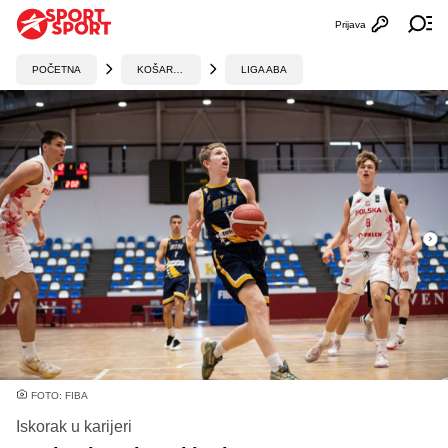
Prijava
Otvori profi
Ot
POČETNA
KOŠARKA
LIGA ABA
FOTO: FIBA
Iskorak u karijeri