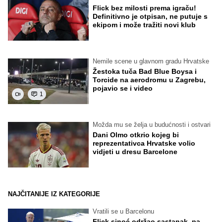
Flick bez milosti prema igraču!
Definitivno je otpisan, ne putuje s
ekipom i može tražiti novi klub
Nemile scene u glavnom gradu Hrvatske
Žestoka tuča Bad Blue Boysa i
Torcide na aerodromu u Zagrebu,
pojavio se i video
1
Možda mu se želja u budućnosti i ostvari
Dani Olmo otkrio kojeg bi
reprezentativca Hrvatske volio
vidjeti u dresu Barcelone
NAJČITANIJE IZ KATEGORIJE
Vratili se u Barcelonu
Flick sinoć održao sastanak, pa