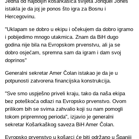
Jedna od najboljih košarkašica svijeta Jonquel Jones
istakla je da joj je ponos što igra za Bosnu i
Hercegovinu.
"Uklapam se dobro u ekipu i očekujem da dobro igramo
i pobijedimo mnogo utakmica. Znam da BiH dugo
godina nije bila na Evropskom prvenstvu, ali ja se
dobro osjećam, spremna sam da igram i dam svoj
doprinos"
Generalni sekretar Amer Čolan istakao je da je u
potpunosti zatvorena financijska konstrukcija.
"Sve smo uspješno priveli kraju, tako da naša ekipa
bez poteškoća odlazi na Evropsko prvenstvo. Ovom
prilikom bih se svima zahvalio koji su nam pomogli
tokom pripremnog perioda", izjavio je generalni
sekretar Košarkaškog saveza BiH Amer Čolan.
Evropsko prvenstvo u košarci će biti održano u Španiji