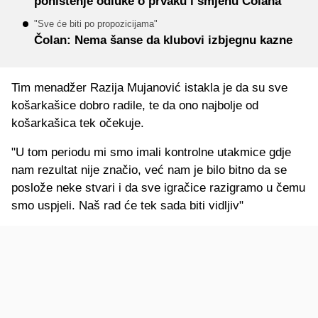
poništenje odluke o prvaku i smjenu Čolana
"Sve će biti po propozicijama"
Čolan: Nema šanse da klubovi izbjegnu kazne
Tim menadžer Razija Mujanović istakla je da su sve
košarkašice dobro radile, te da ono najbolje od
košarkašica tek očekuje.
"U tom periodu mi smo imali kontrolne utakmice gdje
nam rezultat nije značio, već nam je bilo bitno da se
poslože neke stvari i da sve igračice razigramo u čemu
smo uspjeli. Naš rad će tek sada biti vidljiv"