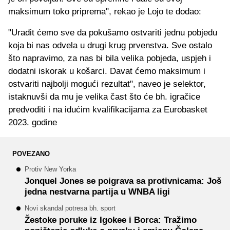
maksimum toko priprema", rekao je Lojo te dodao:
"Uradit ćemo sve da pokušamo ostvariti jednu pobjedu
koja bi nas odvela u drugi krug prvenstva. Sve ostalo
što napravimo, za nas bi bila velika pobjeda, uspjeh i
dodatni iskorak u košarci. Davat ćemo maksimum i
ostvariti najbolji mogući rezultat", naveo je selektor,
istaknuvši da mu je velika čast što će bh. igračice
predvoditi i na idućim kvalifikacijama za Eurobasket
2023. godine
POVEZANO
Protiv New Yorka
Jonquel Jones se poigrava sa protivnicama: Još
jedna nestvarna partija u WNBA ligi
Novi skandal potresa bh. sport
Žestoke poruke iz Igokee i Borca: Tražimo