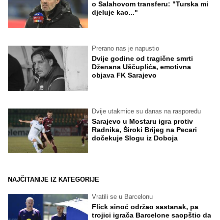
o Salahovom transferu: "Turska mi
djeluje kao..."
Prerano nas je napustio
Dvije godine od tragične smrti
Dženana Uščuplića, emotivna
objava FK Sarajevo
Dvije utakmice su danas na rasporedu
Sarajevo u Mostaru igra protiv
Radnika, Široki Brijeg na Pecari
dočekuje Slogu iz Doboja
NAJČITANIJE IZ KATEGORIJE
Vratili se u Barcelonu
Flick sinoć održao sastanak, pa
trojici igrača Barcelone saopštio da