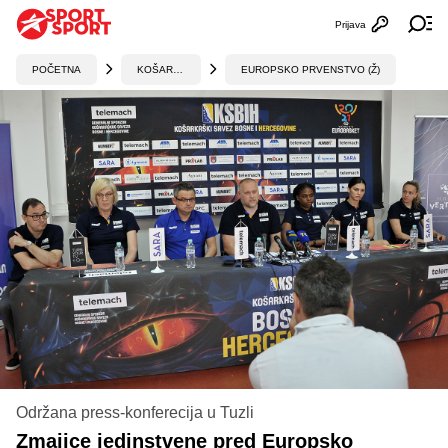
Prijava
Otvori profi
Ot
POČETNA
KOŠARKA
EUROPSKO PRVENSTVO (Ž)
Održana press-konferecija u Tuzli
Zmajice jedinstvene pred Europsko