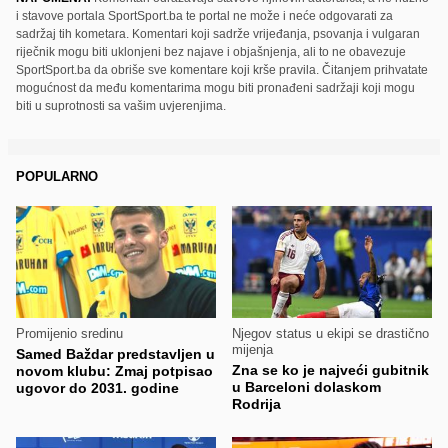
i stavove portala SportSport.ba te portal ne može i neće odgovarati za
sadržaj tih kometara. Komentari koji sadrže vrijeđanja, psovanja i vulgaran
riječnik mogu biti uklonjeni bez najave i objašnjenja, ali to ne obavezuje
SportSport.ba da obriše sve komentare koji krše pravila. Čitanjem prihvatate
mogućnost da među komentarima mogu biti pronađeni sadržaji koji mogu
biti u suprotnosti sa vašim uvjerenjima.
POPULARNO
Promijenio sredinu
Njegov status u ekipi se drastično
mijenja
Samed Baždar predstavljen u
Zna se ko je najveći gubitnik
novom klubu: Zmaj potpisao
u Barceloni dolaskom
ugovor do 2031. godine
Rodrija