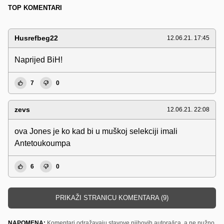
TOP KOMENTARI
Husrefbeg22
12.06.21. 17:45
Naprijed BiH!
7
0
zevs
12.06.21. 22:08
ova Jones je ko kad bi u muškoj selekciji imali
Antetoukoumpa
6
0
PRIKAŽI STRANICU KOMENTARA (9)
NAPOMENA:
Komentari odražavaju stavove njihovih autora/ica, a ne nužno