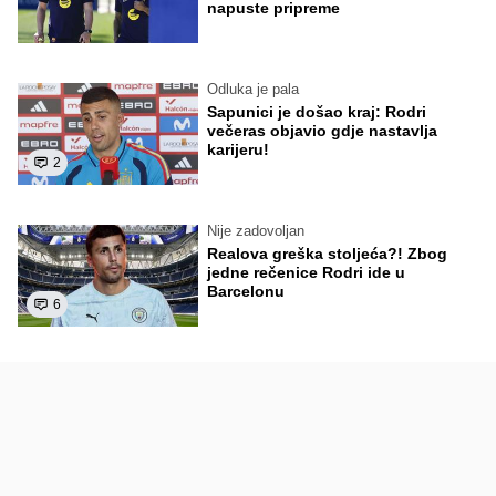
napuste pripreme
Odluka je pala
Sapunici je došao kraj: Rodri
večeras objavio gdje nastavlja
karijeru!
2
Nije zadovoljan
Realova greška stoljeća?! Zbog
jedne rečenice Rodri ide u
Barcelonu
6