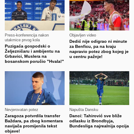
Press-konferencija nakon
Objavljen video
utakmice prvog kola
Dedić nije odigrao ni minute
Puzigaća gospodski o
za Benficu, pa na kraju
Željezničaru i ambijentu na
napravio potez zbog kojeg je
Grbavici, Muslera na
u centru pažnje!
bosanskom poručio "Hvala!"
Nevjerovatan potez
Napušta Dansku
Zaragoza potvrdila transfer
Danci: Tahirović sve bliže
Baždara, pa zbog komentara
odlasku iz Brondbyja,
navijača promijenila tekst
Bundesliga najrealnija opcija
objave!