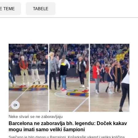
E TEME
TABELE
Neke stvari se ne zaboravljaju
Barcelona ne zaboravlja bh. legendu: Doček kakav
mogu imati samo veliki šampioni
Svečano je bilo danas u Barceloni. Košarkaški vikend i velika količina