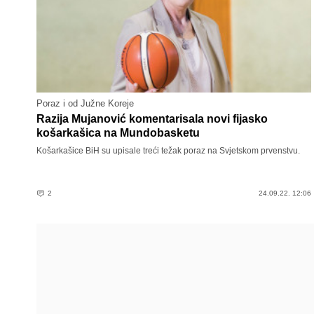
Poraz i od Južne Koreje
Razija Mujanović komentarisala novi fijasko
košarkašica na Mundobasketu
Košarkašice BiH su upisale treći težak poraz na Svjetskom prvenstvu.
2
24.09.22. 12:06