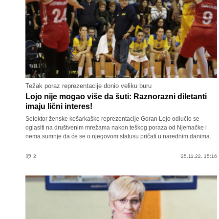
Težak poraz reprezentacije donio veliku buru
Lojo nije mogao više da šuti: Raznorazni diletanti
imaju lični interes!
Selektor ženske košarkaške reprezentacije Goran Lojo odlučio se
oglasiti na društvenim mrežama nakon teškog poraza od Njemačke i
nema sumnje da će se o njegovom statusu pričati u narednim danima.
2
25.11.22. 15:16