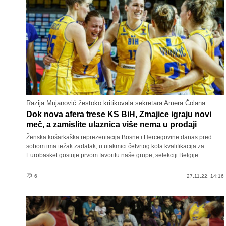
Razija Mujanović žestoko kritikovala sekretara Amera Čolana
Dok nova afera trese KS BiH, Zmajice igraju novi
meč, a zamislite ulaznica više nema u prodaji
Ženska košarkaška reprezentacija Bosne i Hercegovine danas pred
sobom ima težak zadatak, u utakmici četvrtog kola kvalifikacija za
Eurobasket gostuje prvom favoritu naše grupe, selekciji Belgije.
6
27.11.22. 14:16