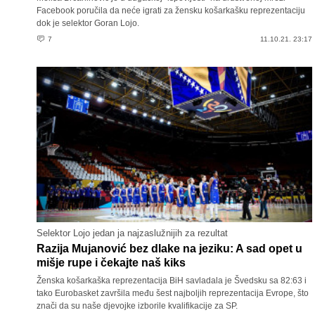
Facebook poručila da neće igrati za žensku košarkašku reprezentaciju
dok je selektor Goran Lojo.
7
11.10.21. 23:17
Selektor Lojo jedan ja najzaslužnijih za rezultat
Razija Mujanović bez dlake na jeziku: A sad opet u
mišje rupe i čekajte naš kiks
Ženska košarkaška reprezentacija BiH savladala je Švedsku sa 82:63 i
tako Eurobasket završila među šest najboljih reprezentacija Evrope, što
znači da su naše djevojke izborile kvalifikacije za SP.