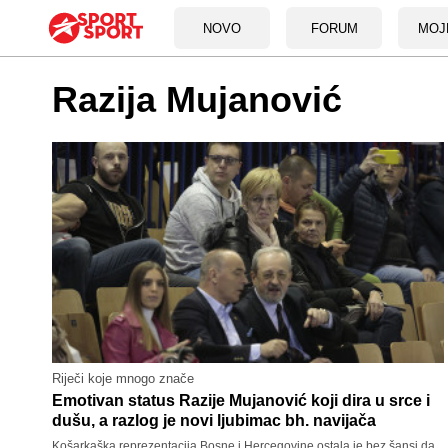
NOVO
FORUM
MOJ
Razija Mujanović
Riječi koje mnogo znače
Emotivan status Razije Mujanović koji dira u srce i
dušu, a razlog je novi ljubimac bh. navijača
Košarkaška reprezentacija Bosne i Hercegovine ostala je bez šansi da