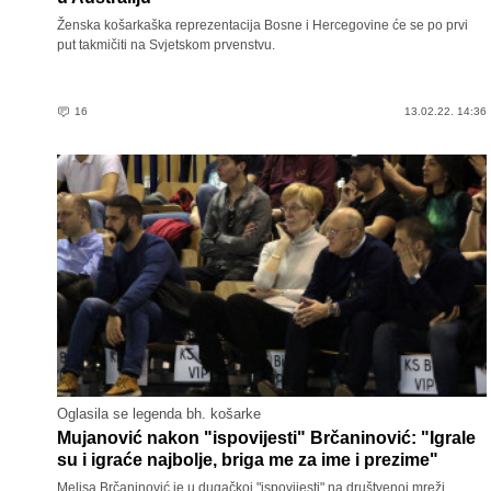
Ženska košarkaška reprezentacija Bosne i Hercegovine će se po prvi
put takmičiti na Svjetskom prvenstvu.
16
13.02.22. 14:36
Oglasila se legenda bh. košarke
Mujanović nakon "ispovijesti" Brčaninović: "Igrale
su i igraće najbolje, briga me za ime i prezime"
Melisa Brčaninović je u dugačkoj "ispovijesti" na društvenoj mreži