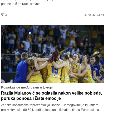
godine je član Kuće slavnih.
2
27.06.21. 13:43
Košarkašice među osam u Evropi
Razija Mujanović se oglasila nakon velike pobjede,
poruka ponosa i čiste emocije
Ženska košarkaška reprezentacija Bosne i Hercegovine je trijumfom
protiv Hrvatske 80:69 izborila plasman u četvrtinu finala Eurobasketa.