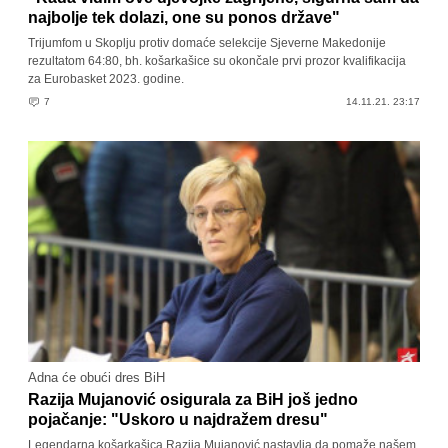
najbolje tek dolazi, one su ponos države"
Trijumfom u Skoplju protiv domaće selekcije Sjeverne Makedonije
rezultatom 64:80, bh. košarkašice su okončale prvi prozor kvalifikacija
za Eurobasket 2023. godine.
7
14.11.21. 23:17
Adna će obući dres BiH
Razija Mujanović osigurala za BiH još jedno
pojačanje: "Uskoro u najdražem dresu"
Legendarna košarkašica Razija Mujanović nastavlja da pomaže našem