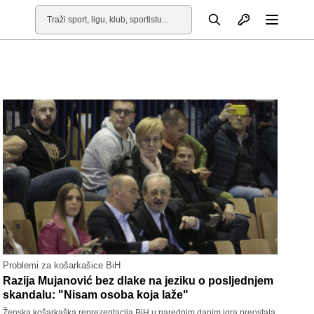
Otvori profil
Pretraga
Otvori
Problemi za košarkašice BiH
Razija Mujanović bez dlake na jeziku o posljednjem
skandalu: "Nisam osoba koja laže"
Ženska košarkaška reprezentacija BiH u narednim danim igra preostala