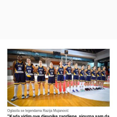
Oglasila se legendarna Razija Mujanović
"Kada vidim ove djevojke zagrljene, sigurna sam da