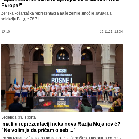
Evrope!"
Ženska košarkaška reprezentacija naše zemlje sinoć je savladala
selekciju Belgije 78:71.
10
12.11.21. 12:34
Legenda bh. sporta
Ima li u reprezentaciji neka nova Razija Mujanović?
"Ne volim ja da pričam o sebi..."
Razija Mujanović je jedna od najboljih košarkašica u historiji, a od 2017.