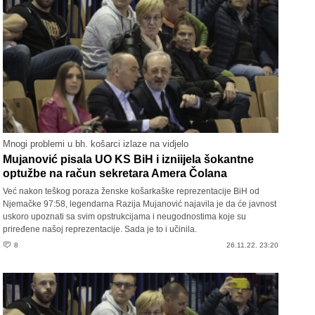
Mnogi problemi u bh. košarci izlaze na vidjelo
Mujanović pisala UO KS BiH i izniijela šokantne
optužbe na račun sekretara Amera Čolana
Već nakon teškog poraza ženske košarkaške reprezentacije BiH od
Njemačke 97:58, legendarna Razija Mujanović najavila je da će javnost
uskoro upoznati sa svim opstrukcijama i neugodnostima koje su
priređene našoj reprezentacije. Sada je to i učinila.
8
26.11.22. 23:20