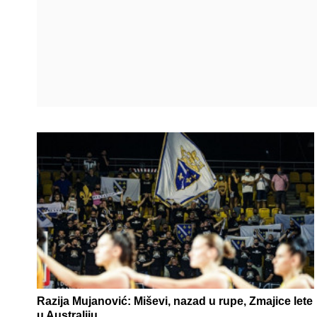
Razija Mujanović: Miševi, nazad u rupe, Zmajice lete
u Australiju