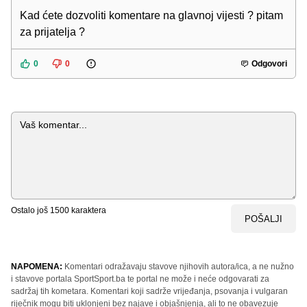
Kad ćete dozvoliti komentare na glavnoj vijesti ? pitam
za prijatelja ?
0
0
Odgovori
Komentar
Ostalo još
1500
karaktera
POŠALJI
NAPOMENA:
Komentari odražavaju stavove njihovih autora/ica, a ne nužno
i stavove portala SportSport.ba te portal ne može i neće odgovarati za
sadržaj tih kometara. Komentari koji sadrže vrijeđanja, psovanja i vulgaran
riječnik mogu biti uklonjeni bez najave i objašnjenja, ali to ne obavezuje