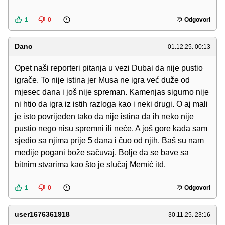
1
0
Odgovori
Dano
01.12.25. 00:13
Opet naši reporteri pitanja u vezi Dubai da nije pustio
igrače. To nije istina jer Musa ne igra već duže od
mjesec dana i još nije spreman. Kamenjas sigurno nije
ni htio da igra iz istih razloga kao i neki drugi. O aj mali
je isto povrijeđen tako da nije istina da ih neko nije
pustio nego nisu spremni ili neće. A još gore kada sam
sjedio sa njima prije 5 dana i čuo od njih. Baš su nam
medije pogani bože sačuvaj. Bolje da se bave sa
bitnim stvarima kao što je slučaj Memić itd.
1
0
Odgovori
user1676361918
30.11.25. 23:16