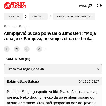
Prijava
Otvori profi
Ot
POČETNA
KOŠARKA
FIBA SVJETSKO PRVENSTVO
Selektor Srbije
Alimpijević pucao pohvale o atmosferi: "Moja
žena je iz Sarajeva, ne smije zet da se bruka"
10
KOMENTARI (10)
Sortiraj
BabinjoBabeBabara
04.12.25. 13:17
Selektor Srbije gospodin veliki. Svaka čast na ovakvoj
presici. Neko drugi bi rekao da ga je šljem spasio od
razularene mase. Ovaj baš gospodski bez dolijevanja