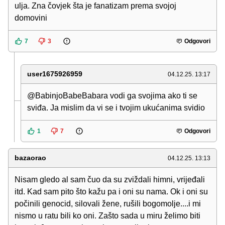
ulja. Zna čovjek šta je fanatizam prema svojoj
domovini
7
3
Odgovori
user1675926959
04.12.25. 13:17
@BabinjoBabeBabara vodi ga svojima ako ti se
sviđa. Ja mislim da vi se i tvojim ukućanima svidio
1
7
Odgovori
bazaorao
04.12.25. 13:13
Nisam gledo al sam čuo da su zviždali himni, vrijeđali
itd. Kad sam pito što kažu pa i oni su nama. Ok i oni su
počinili genocid, silovali žene, rušili bogomolje....i mi
nismo u ratu bili ko oni. Zašto sada u miru želimo biti