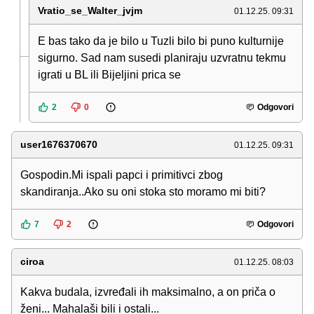
Vratio_se_Walter_jvjm
01.12.25. 09:31
E bas tako da je bilo u Tuzli bilo bi puno kulturnije
sigurno. Sad nam susedi planiraju uzvratnu tekmu
igrati u BL ili Bijeljini prica se
2
0
Odgovori
user1676370670
01.12.25. 09:31
Gospodin.Mi ispali papci i primitivci zbog
skandiranja..Ako su oni stoka sto moramo mi biti?
7
2
Odgovori
ciroa
01.12.25. 08:03
Kakva budala, izvređali ih maksimalno, a on priča o
ženi... Mahalaši bili i ostali...