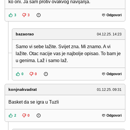
ko oni. Ja sam protiv ovakvog navijanja.
3
3
Odgovori
bazaorao
04.12.25. 14:23
Samo vi sebe lažite. Svijet zna. Mi znamo. A vi
lažite. Otac nacije vas je najbolje opisao. To bam je
u genima. Laž i samo laž.
0
0
Odgovori
konjnakvadrat
01.12.25. 09:31
Basket da se igra u Tuzli
2
0
Odgovori