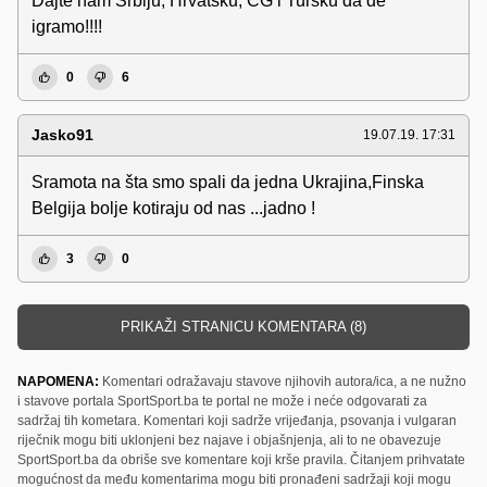
Dajte nam Srbiju, Hrvatsku, CG i Tursku da de
igramo!!!!
0
6
Jasko91
19.07.19. 17:31
Sramota na šta smo spali da jedna Ukrajina,Finska
Belgija bolje kotiraju od nas ...jadno !
3
0
PRIKAŽI STRANICU KOMENTARA (8)
NAPOMENA:
Komentari odražavaju stavove njihovih autora/ica, a ne nužno
i stavove portala SportSport.ba te portal ne može i neće odgovarati za
sadržaj tih kometara. Komentari koji sadrže vrijeđanja, psovanja i vulgaran
riječnik mogu biti uklonjeni bez najave i objašnjenja, ali to ne obavezuje
SportSport.ba da obriše sve komentare koji krše pravila. Čitanjem prihvatate
mogućnost da među komentarima mogu biti pronađeni sadržaji koji mogu