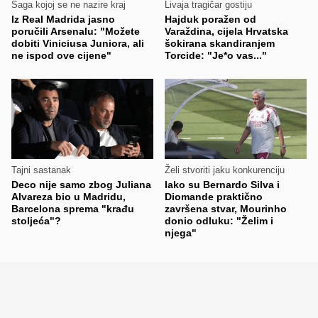
Saga kojoj se ne nazire kraj
Livaja tragičar gostiju
Iz Real Madrida jasno
Hajduk poražen od
poručili Arsenalu: "Možete
Varaždina, cijela Hrvatska
dobiti Viniciusa Juniora, ali
šokirana skandiranjem
ne ispod ove cijene"
Torcide: "Je*o vas..."
Tajni sastanak
Želi stvoriti jaku konkurenciju
Deco nije samo zbog Juliana
Iako su Bernardo Silva i
Alvareza bio u Madridu,
Diomande praktično
Barcelona sprema "krađu
završena stvar, Mourinho
stoljeća"?
donio odluku: "Želim i
njega"