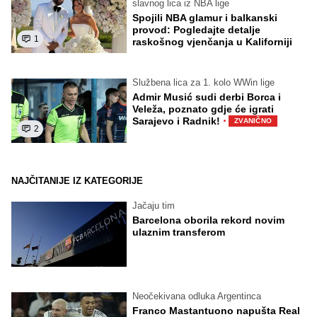
slavnog lica iz NBA lige
Spojili NBA glamur i balkanski
provod: Pogledajte detalje
1
raskošnog vjenčanja u Kaliforniji
Službena lica za 1. kolo WWin lige
Admir Musić sudi derbi Borca i
Veleža, poznato gdje će igrati
·
Sarajevo i Radnik!
ZVANIČNO
2
NAJČITANIJE IZ KATEGORIJE
Jačaju tim
Barcelona oborila rekord novim
ulaznim transferom
Neočekivana odluka Argentinca
Franco Mastantuono napušta Real