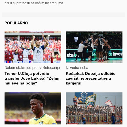
biti u suprotnosti sa vašim uvjerenjima.
POPULARNO
Nakon utakmice protiv Botosanija
Iz vedra neba
Trener U.Cluja potvrdio
Košarkaš Dubaija odlučio
transfer Jove Lukića: "Želim
završiti reprezentativnu
mu sve najbolje"
karijeru!