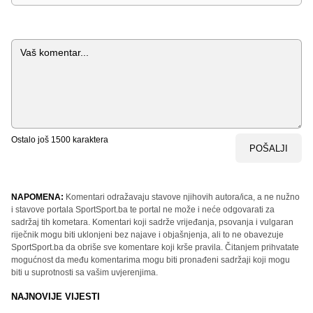
Komentar
Ostalo još
1500
karaktera
POŠALJI
NAPOMENA:
Komentari odražavaju stavove njihovih autora/ica, a ne nužno
i stavove portala SportSport.ba te portal ne može i neće odgovarati za
sadržaj tih kometara. Komentari koji sadrže vrijeđanja, psovanja i vulgaran
riječnik mogu biti uklonjeni bez najave i objašnjenja, ali to ne obavezuje
SportSport.ba da obriše sve komentare koji krše pravila. Čitanjem prihvatate
mogućnost da među komentarima mogu biti pronađeni sadržaji koji mogu
biti u suprotnosti sa vašim uvjerenjima.
NAJNOVIJE VIJESTI