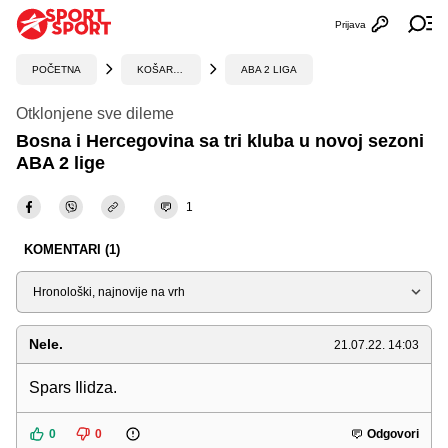
Prijava
Otvori profi
Ot
POČETNA
KOŠARKA
ABA 2 LIGA
Otklonjene sve dileme
Bosna i Hercegovina sa tri kluba u novoj sezoni
ABA 2 lige
1
KOMENTARI (1)
Sortiraj
Nele.
21.07.22. 14:03
Spars Ilidza.
0
0
Odgovori