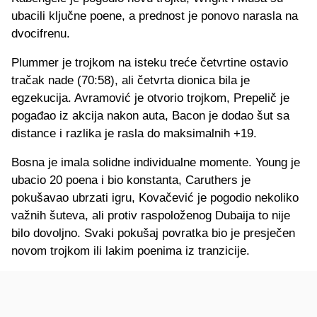
ubacili ključne poene, a prednost je ponovo narasla na
dvocifrenu.
Plummer je trojkom na isteku treće četvrtine ostavio
tračak nade (70:58), ali četvrta dionica bila je
egzekucija. Avramović je otvorio trojkom, Prepelič je
pogađao iz akcija nakon auta, Bacon je dodao šut sa
distance i razlika je rasla do maksimalnih +19.
Bosna je imala solidne individualne momente. Young je
ubacio 20 poena i bio konstanta, Caruthers je
pokušavao ubrzati igru, Kovačević je pogodio nekoliko
važnih šuteva, ali protiv raspoloženog Dubaija to nije
bilo dovoljno. Svaki pokušaj povratka bio je presječen
novom trojkom ili lakim poenima iz tranzicije.