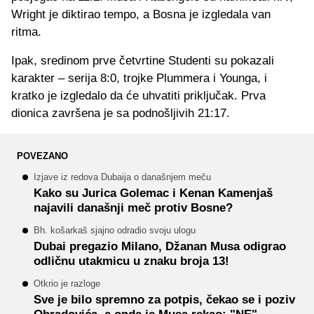
Wright je diktirao tempo, a Bosna je izgledala van
ritma.
Ipak, sredinom prve četvrtine Studenti su pokazali
karakter – serija 8:0, trojke Plummera i Younga, i
kratko je izgledalo da će uhvatiti priključak. Prva
dionica završena je sa podnošljivih 21:17.
POVEZANO
Izjave iz redova Dubaija o današnjem meču
Kako su Jurica Golemac i Kenan Kamenjaš
najavili današnji meč protiv Bosne?
Bh. košarkaš sjajno odradio svoju ulogu
Dubai pregazio Milano, Džanan Musa odigrao
odličnu utakmicu u znaku broja 13!
Otkrio je razloge
Sve je bilo spremno za potpis, čekao se i poziv