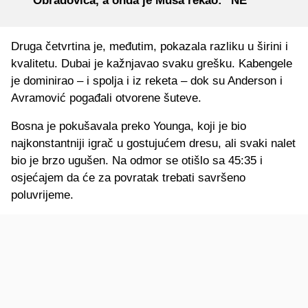
Obradovića, a onda je Musa rekao: "NE"
Druga četvrtina je, međutim, pokazala razliku u širini i
kvalitetu. Dubai je kažnjavao svaku grešku. Kabengele
je dominirao – i spolja i iz reketa – dok su Anderson i
Avramović pogađali otvorene šuteve.
Bosna je pokušavala preko Younga, koji je bio
najkonstantniji igrač u gostujućem dresu, ali svaki nalet
bio je brzo ugušen. Na odmor se otišlo sa 45:35 i
osjećajem da će za povratak trebati savršeno
poluvrijeme.