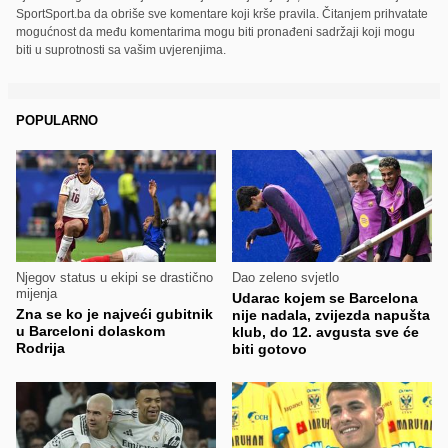
SportSport.ba da obriše sve komentare koji krše pravila. Čitanjem prihvatate
mogućnost da među komentarima mogu biti pronađeni sadržaji koji mogu
biti u suprotnosti sa vašim uvjerenjima.
POPULARNO
Njegov status u ekipi se drastično
Dao zeleno svjetlo
mijenja
Udarac kojem se Barcelona
Zna se ko je najveći gubitnik
nije nadala, zvijezda napušta
u Barceloni dolaskom
klub, do 12. avgusta sve će
Rodrija
biti gotovo