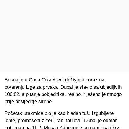
Bosna je u Coca Cola Areni doživjela poraz na
otvaranju Lige za prvaka. Dubai je slavio sa ubjedljivih
100:82, a pitanje pobjednika, realno, riješeno je mnogo
prije posljednje sirene.
Početak utakmice bio je kao hladan tuš. Izgubljene
lopte, promašeni ziceri, rani faulovi i Dubai je odmah
pobjegao na 11:2. Musa i Kabengele su namirisali krv,