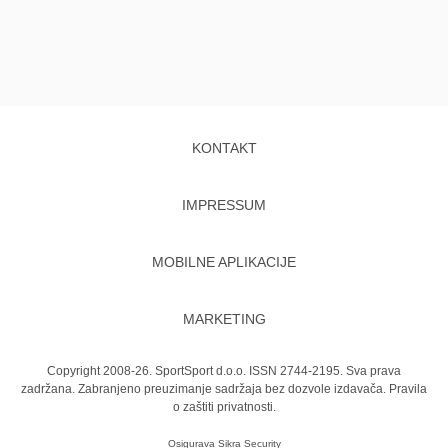
KONTAKT
IMPRESSUM
MOBILNE APLIKACIJE
MARKETING
Copyright 2008-26. SportSport d.o.o. ISSN 2744-2195. Sva prava
zadržana. Zabranjeno preuzimanje sadržaja bez dozvole izdavača.
Pravila
o zaštiti privatnosti.
Osigurava
Sikra Security