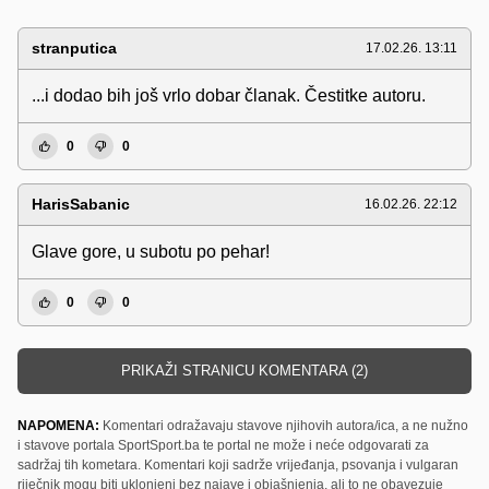
stranputica
17.02.26. 13:11
...i dodao bih još vrlo dobar članak. Čestitke autoru.
0
0
HarisSabanic
16.02.26. 22:12
Glave gore, u subotu po pehar!
0
0
PRIKAŽI STRANICU KOMENTARA (2)
NAPOMENA:
Komentari odražavaju stavove njihovih autora/ica, a ne nužno
i stavove portala SportSport.ba te portal ne može i neće odgovarati za
sadržaj tih kometara. Komentari koji sadrže vrijeđanja, psovanja i vulgaran
riječnik mogu biti uklonjeni bez najave i objašnjenja, ali to ne obavezuje