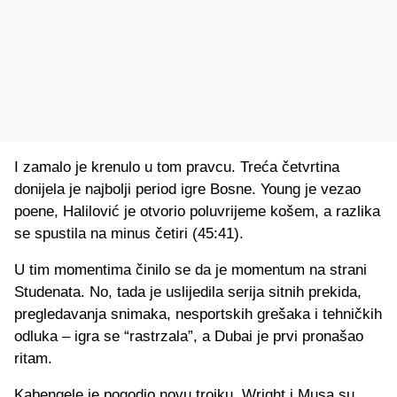
I zamalo je krenulo u tom pravcu. Treća četvrtina
donijela je najbolji period igre Bosne. Young je vezao
poene, Halilović je otvorio poluvrijeme košem, a razlika
se spustila na minus četiri (45:41).
U tim momentima činilo se da je momentum na strani
Studenata. No, tada je uslijedila serija sitnih prekida,
pregledavanja snimaka, nesportskih grešaka i tehničkih
odluka – igra se “rastrzala”, a Dubai je prvi pronašao
ritam.
Kabengele je pogodio novu trojku, Wright i Musa su