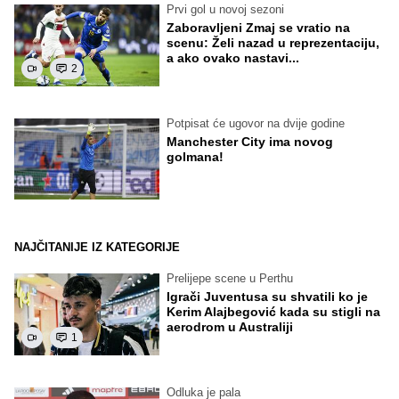
Prvi gol u novoj sezoni
Zaboravljeni Zmaj se vratio na
scenu: Želi nazad u reprezentaciju,
a ako ovako nastavi...
2
Potpisat će ugovor na dvije godine
Manchester City ima novog
golmana!
NAJČITANIJE IZ KATEGORIJE
Prelijepe scene u Perthu
Igrači Juventusa su shvatili ko je
Kerim Alajbegović kada su stigli na
aerodrom u Australiji
1
Odluka je pala