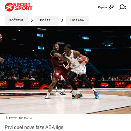
Prijava
Otvori profi
Ot
POČETNA
KOŠARKA
LIGA ABA
FOTO: BC Dubai
Prvi duel nove faze ABA lige