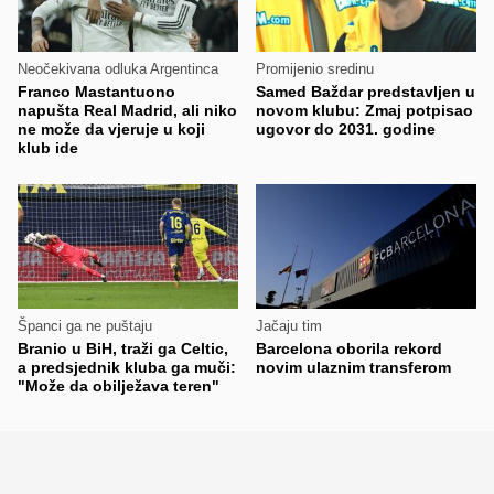
Neočekivana odluka Argentinca
Promijenio sredinu
Franco Mastantuono
Samed Baždar predstavljen u
napušta Real Madrid, ali niko
novom klubu: Zmaj potpisao
ne može da vjeruje u koji
ugovor do 2031. godine
klub ide
Španci ga ne puštaju
Jačaju tim
Branio u BiH, traži ga Celtic,
Barcelona oborila rekord
a predsjednik kluba ga muči:
novim ulaznim transferom
"Može da obilježava teren"