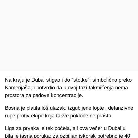
Na kraju je Dubai stigao i do “stotke”, simbolično preko
Kamenjaša, i potvrdio da u ovoj fazi takmičenja nema
prostora za padove koncentracije.
Bosna je platila loš ulazak, izgubljene lopte i defanzivne
rupe protiv ekipe koja takve poklone ne prašta.
Liga za prvaka je tek počela, ali ova večer u Dubaiju
bila je jasna poruka: za ozbiljan iskorak potrebno je 40