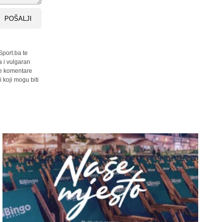
POŠALJI
Sport.ba te
a i vulgaran
sve komentare
 koji mogu biti