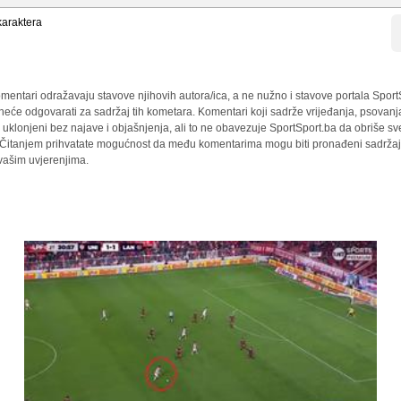
araktera
mentari odražavaju stavove njihovih autora/ica, a ne nužno i stavove portala Sport
 neće odgovarati za sadržaj tih kometara. Komentari koji sadrže vrijeđanja, psovanj
i uklonjeni bez najave i objašnjenja, ali to ne obavezuje SportSport.ba da obriše 
a. Čitanjem prihvatate mogućnost da među komentarima mogu biti pronađeni sadržaji
 vašim uvjerenjima.