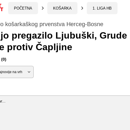
POČETNA
KOŠARKA
1. LIGA HB
lo košarkaškog prvenstva Herceg-Bosne
jo pregazilo Ljubuški, Grude
le protiv Čapljine
(0)