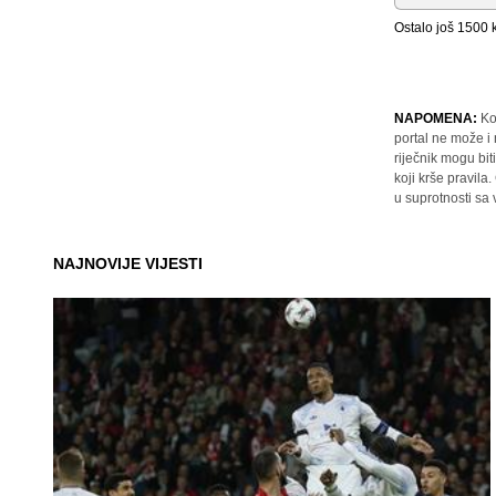
Ostalo još
1500
k
NAPOMENA:
Ko
portal ne može i
riječnik mogu bit
koji krše pravil
u suprotnosti sa
NAJNOVIJE VIJESTI