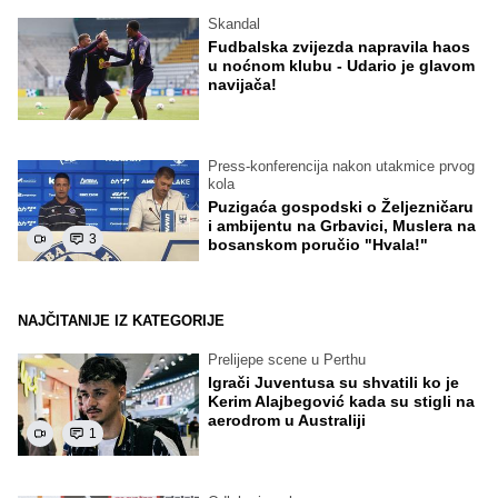
Skandal
Fudbalska zvijezda napravila haos
u noćnom klubu - Udario je glavom
navijača!
Press-konferencija nakon utakmice prvog
kola
Puzigaća gospodski o Željezničaru
i ambijentu na Grbavici, Muslera na
3
bosanskom poručio "Hvala!"
NAJČITANIJE IZ KATEGORIJE
Prelijepe scene u Perthu
Igrači Juventusa su shvatili ko je
Kerim Alajbegović kada su stigli na
aerodrom u Australiji
1