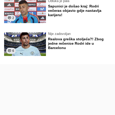
Odluka je pala
Sapunici je došao kraj: Rodri
večeras objavio gdje nastavlja
karijeru!
2
Nije zadovoljan
Realova greška stoljeća?! Zbog
jedne rečenice Rodri ide u
Barcelonu
6