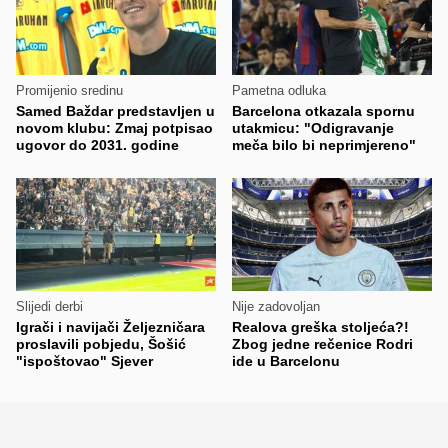
Promijenio sredinu
Pametna odluka
Samed Baždar predstavljen u
Barcelona otkazala spornu
novom klubu: Zmaj potpisao
utakmicu: "Odigravanje
ugovor do 2031. godine
meča bilo bi neprimjereno"
Slijedi derbi
Nije zadovoljan
Igrači i navijači Željezničara
Realova greška stoljeća?!
proslavili pobjedu, Šošić
Zbog jedne rečenice Rodri
"ispoštovao" Sjever
ide u Barcelonu