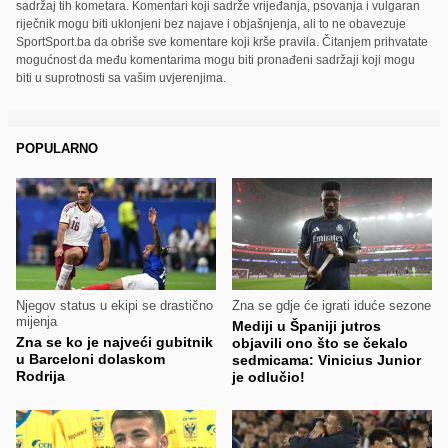
sadržaj tih kometara. Komentari koji sadrže vrijeđanja, psovanja i vulgaran
riječnik mogu biti uklonjeni bez najave i objašnjenja, ali to ne obavezuje
SportSport.ba da obriše sve komentare koji krše pravila. Čitanjem prihvatate
mogućnost da među komentarima mogu biti pronađeni sadržaji koji mogu
biti u suprotnosti sa vašim uvjerenjima.
POPULARNO
Njegov status u ekipi se drastično
Zna se gdje će igrati iduće sezone
mijenja
Mediji u Španiji jutros
Zna se ko je najveći gubitnik
objavili ono što se čekalo
u Barceloni dolaskom
sedmicama: Vinicius Junior
Rodrija
je odlučio!