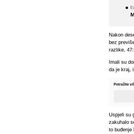
Eu
M
Nakon deset
bez previš
razlike, 47
Imali su do
da je kraj,
Potražite v
Uspjeli su 
zakuhalo s
to buđenje b