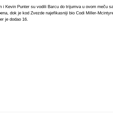
n i Kevin Punter su vodili Barcu do trijumva u ovom meču s
na, dok je kod Zvezde najefikasniji bio Codi Miller-Mcintyr
er je dodao 16.