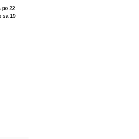
a po 22
e sa 19