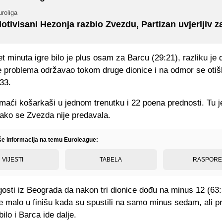
roliga
otivisani Hezonja razbio Zvezdu, Partizan uvjerljiv za
 minuta igre bilo je plus osam za Barcu (29:21), razliku je
e problema održavao tokom druge dionice i na odmor se otišl
:33.
maći košarkaši u jednom trenutku i 22 poena prednosti. Tu je
 iako se Zvezda nije predavala.
iše informacija na temu Euroleague:
VIJESTI
TABELA
RASPOR
gosti iz Beograda da nakon tri dionice dođu na minus 12 (63:
e malo u finišu kada su spustili na samo minus sedam, ali p
ilo i Barca ide dalje.