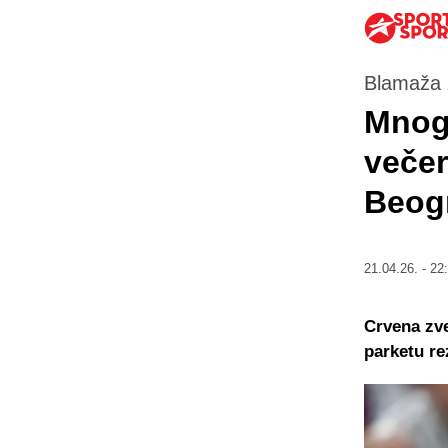
Blamaža 
Mnogi
večer
Beog
21.04.26. - 22
Crvena zve
parketu re