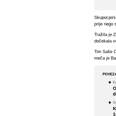
Skupocjeni 
prije nego 
Tražila je 
dočekala v
Tim Saše O
meča je Ba
POVEZ
K
O
d
G
K
1