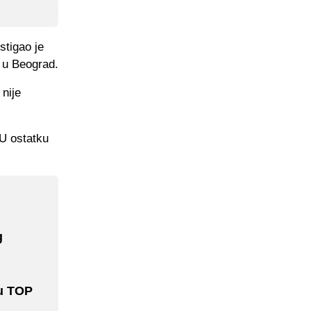
stigao je
u u Beograd.
 nije
 U ostatku
g
đu TOP