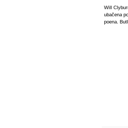
Will Clybur
ubačena poe
poena. Butl