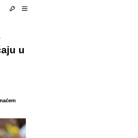
Otvori profil
Otvori meni
e
aju u
domaćem