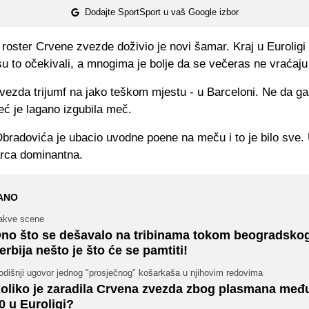
Dodajte SportSport u vaš Google izbor
roster Crvene zvezde doživio je novi šamar. Kraj u Euroligi 
su to očekivali, a mnogima je bolje da se večeras ne vraćaj
Zvezda trijumf na jako teškom mjestu - u Barceloni. Ne da ga
eć je lagano izgubila meč.
bradovića je ubacio uvodne poene na meču i to je bilo sve.
rca dominantna.
ANO
akve scene
no što se dešavalo na tribinama tokom beogradsko
erbija nešto je što će se pamtiti!
odišnji ugovor jednog "prosječnog" košarkaša u njihovim redovima
oliko je zaradila Crvena zvezda zbog plasmana me
0 u Euroligi?