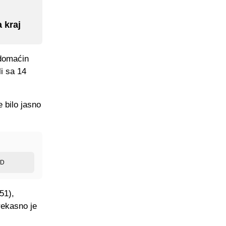
 kraj
 domaćin
i sa 14
 bilo jasno
ED
51),
rekasno je