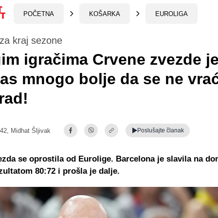
POČETNA
KOŠARKA
EUROLIGA
za kraj sezone
m igračima Crvene zvezde j
as mnogo bolje da se ne vrać
rad!
:42,
Midhat Šljivak
Poslušajte
članak
zda se oprostila od Eurolige. Barcelona je slavila na 
zultatom 80:72 i prošla je dalje.