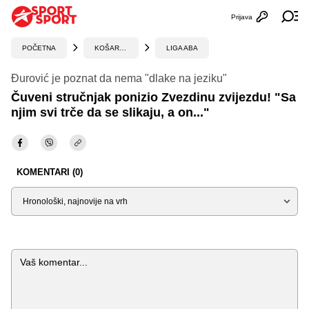
Prijava
Otvori profi
Ot
POČETNA
KOŠARKA
LIGA ABA
Đurović je poznat da nema "dlake na jeziku"
Čuveni stručnjak ponizio Zvezdinu zvijezdu! "Sa
njim svi trče da se slikaju, a on..."
KOMENTARI (0)
Sortiraj
Komentar