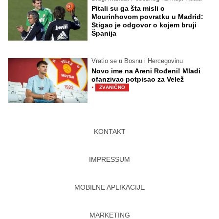
Pitali su ga šta misli o
Mourinhovom povratku u Madrid:
Stigao je odgovor o kojem bruji
Španija
Vratio se u Bosnu i Hercegovinu
Novo ime na Areni Rođeni! Mladi
ofanzivac potpisao za Velež
·
ZVANIČNO
KONTAKT
IMPRESSUM
MOBILNE APLIKACIJE
MARKETING