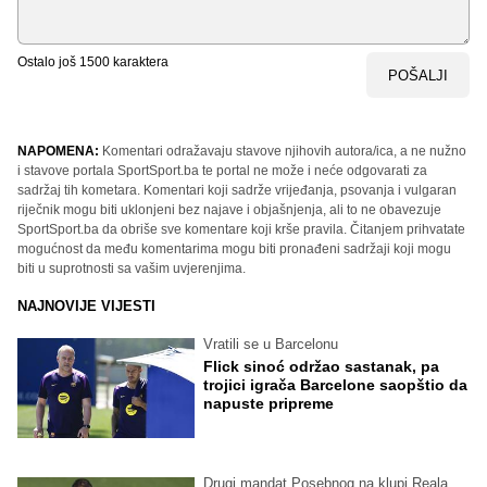
Ostalo još
1500
karaktera
POŠALJI
NAPOMENA:
Komentari odražavaju stavove njihovih autora/ica, a ne nužno
i stavove portala SportSport.ba te portal ne može i neće odgovarati za
sadržaj tih kometara. Komentari koji sadrže vrijeđanja, psovanja i vulgaran
riječnik mogu biti uklonjeni bez najave i objašnjenja, ali to ne obavezuje
SportSport.ba da obriše sve komentare koji krše pravila. Čitanjem prihvatate
mogućnost da među komentarima mogu biti pronađeni sadržaji koji mogu
biti u suprotnosti sa vašim uvjerenjima.
NAJNOVIJE VIJESTI
Vratili se u Barcelonu
Flick sinoć održao sastanak, pa
trojici igrača Barcelone saopštio da
napuste pripreme
Drugi mandat Posebnog na klupi Reala