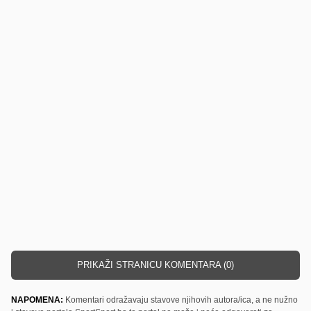
PRIKAŽI STRANICU KOMENTARA (0)
NAPOMENA:
Komentari odražavaju stavove njihovih autora/ica, a ne nužno