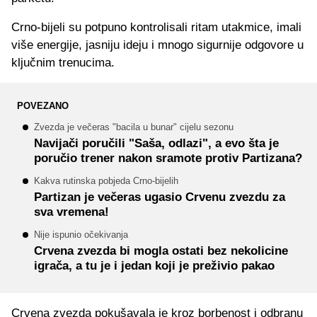
Crno-bijeli su potpuno kontrolisali ritam utakmice, imali
više energije, jasniju ideju i mnogo sigurnije odgovore u
ključnim trenucima.
POVEZANO
Zvezda je večeras "bacila u bunar" cijelu sezonu
Navijači poručili "Saša, odlazi", a evo šta je
poručio trener nakon sramote protiv Partizana?
Kakva rutinska pobjeda Crno-bijelih
Partizan je večeras ugasio Crvenu zvezdu za
sva vremena!
Nije ispunio očekivanja
Crvena zvezda bi mogla ostati bez nekolicine
igrača, a tu je i jedan koji je preživio pakao
Crvena zvezda pokušavala je kroz borbenost i odbranu