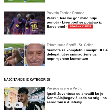
Potvrdio Fabrizio Romano
Veliki "Here we go" malo prije
ponoći - Liverpool se pojačao iz
·
Barcelone!
UDARNA VIJEST
Tokom duela Sheriff - St. Gallen
Sramota za kompletnu naciju: UEFA
delegat jučer snimao žene uz
neprimjerene komentare
NAJČITANIJE IZ KATEGORIJE
Prelijepe scene u Perthu
Igrači Juventusa su shvatili ko je
Kerim Alajbegović kada su stigli na
aerodrom u Australiji
1