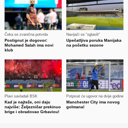
Čeka se zvanična potvrda
Navijači se "oglasili"
Postignut je dogovor:
Upečatljiva poruka Manijaka
Mohamed Salah ima novi
na početku sezone
klub
Plavi savladali BSK
Potpisat će ugovor na dvije godine
Kad je najteže, oni daju
Manchester City ima novog
najviše: Željezničar prekinuo
golmana!
brige i obradovao Grbavicu!