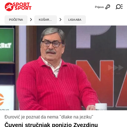
Prijava
Otvori profi
Ot
POČETNA
KOŠARKA
LIGA ABA
Đurović je poznat da nema "dlake na jeziku"
Čuveni stručnjak ponizio Zvezdinu