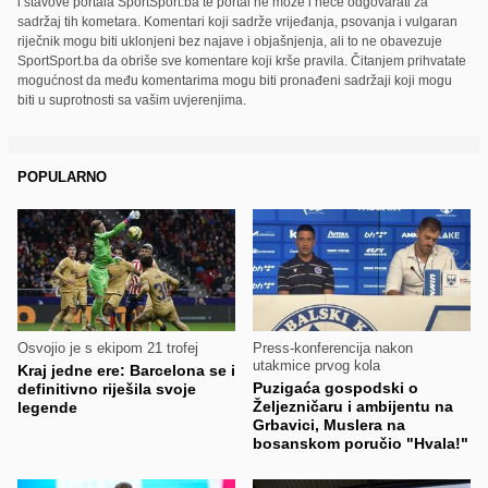
i stavove portala SportSport.ba te portal ne može i neće odgovarati za
sadržaj tih kometara. Komentari koji sadrže vrijeđanja, psovanja i vulgaran
riječnik mogu biti uklonjeni bez najave i objašnjenja, ali to ne obavezuje
SportSport.ba da obriše sve komentare koji krše pravila. Čitanjem prihvatate
mogućnost da među komentarima mogu biti pronađeni sadržaji koji mogu
biti u suprotnosti sa vašim uvjerenjima.
POPULARNO
Osvojio je s ekipom 21 trofej
Press-konferencija nakon
utakmice prvog kola
Kraj jedne ere: Barcelona se i
Puzigaća gospodski o
definitivno riješila svoje
Željezničaru i ambijentu na
legende
Grbavici, Muslera na
bosanskom poručio "Hvala!"