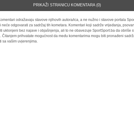
PRIKAŽI STRANICU KOMENTARA (0)
omentari odražavaju stavove njihovih autora/ica, a ne nužno i stavove portala Spor
i neće odgovarati za sadržaj tih kometara. Komentari koji sadrže vrijeđanja, psovan
iti uklonjeni bez najave i objašnjenja, ali to ne obavezuje SportSport.ba da obriše
la. Čitanjem prihvatate mogućnost da među komentarima mogu biti pronađeni sadrža
ti sa vašim uvjerenjima.