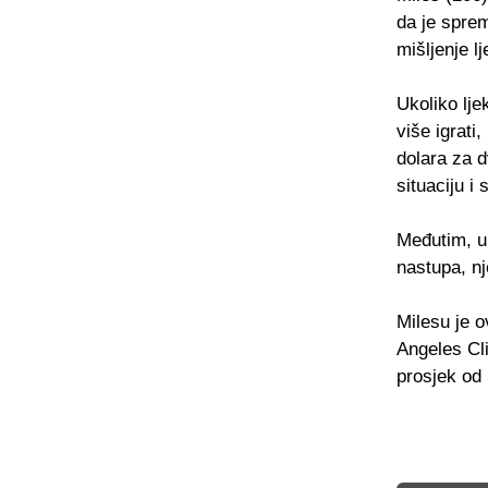
da je sprem
mišljenje lj
Ukoliko lj
više igrati
dolara za d
situaciju i
Međutim, uk
nastupa, n
Milesu je o
Angeles Cl
prosjek od 