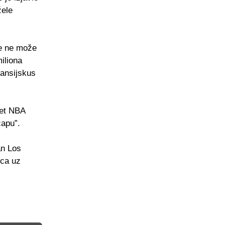
žele
je ne može
miliona
nansijskus
set NBA
capu”.
an Los
ica uz