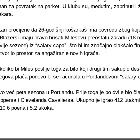
an za povratak na parket. U klubu su, međutim, zabrinuti i 
ekara.
ekari procijene da 26-godišnji košarkaš ima povredu zbog ko
, Blazersi imaju pravo brisati Milesovu preostalu zaradu (18 
vije sezone) iz “salary capa”, što bi im značajno olakšalo fi
 stvorilo prostor za angažiranje novih igrača.
oliko bi Miles poslije toga za bilo koji drugi tim sakupio de
jegova plaća ponovo bi se računala u Portlandovom “salary 
vo već peta sezona u Portlandu. Prije toga je po dvije bio čl
ippersa i Clevelanda Cavaliersa. Ukupno je igrao 412 utakm
10,6 poena i 5,2 skoka.