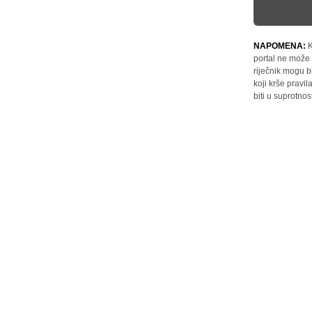
NAPOMENA:
K
portal ne može 
riječnik mogu b
koji krše pravi
biti u suprotnos