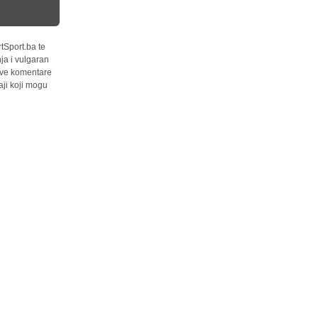
tSport.ba te
ja i vulgaran
 sve komentare
ji koji mogu