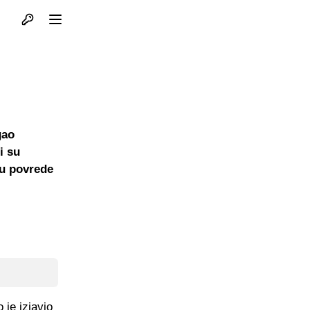
Otvori profil
Otvori meni
gao
i su
nu povrede
 je izjavio