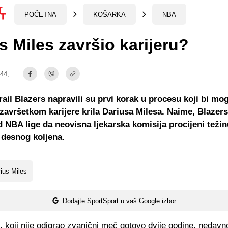
POČETNA
KOŠARKA
NBA
s Miles završio karijeru?
:44,
rail Blazers napravili su prvi korak u procesu koji bi mo
i završetkom karijere krila Dariusa Milesa. Naime, Blazers
od NBA lige da neovisna ljekarska komisija procijeni teži
 desnog koljena.
ius Miles
Dodajte SportSport u vaš Google izbor
, koji nije odigrao zvanični meč gotovo dvije godine, nedavno