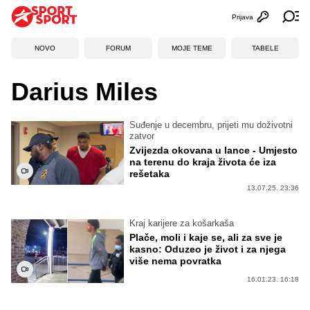
Prijava
Otvori profi
Ot
NOVO
FORUM
MOJE TEME
TABELE
Darius Miles
Suđenje u decembru, prijeti mu doživotni
zatvor
Zvijezda okovana u lance - Umjesto
na terenu do kraja života će iza
rešetaka
13.07.25. 23:36
Kraj karijere za košarkaša
Plače, moli i kaje se, ali za sve je
kasno: Oduzeo je život i za njega
više nema povratka
16.01.23. 16:18