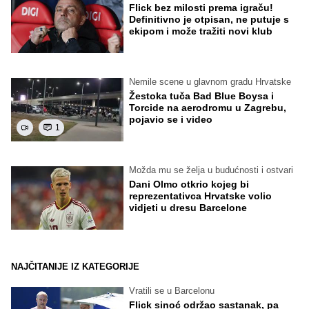
Flick bez milosti prema igraču!
Definitivno je otpisan, ne putuje s
ekipom i može tražiti novi klub
Nemile scene u glavnom gradu Hrvatske
Žestoka tuča Bad Blue Boysa i
Torcide na aerodromu u Zagrebu,
pojavio se i video
1
Možda mu se želja u budućnosti i ostvari
Dani Olmo otkrio kojeg bi
reprezentativca Hrvatske volio
vidjeti u dresu Barcelone
NAJČITANIJE IZ KATEGORIJE
Vratili se u Barcelonu
Flick sinoć održao sastanak, pa