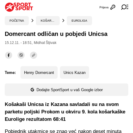
Prijava
Otvori profi
Ot
POČETNA
KOŠARKA
EUROLIGA
Domercant odličan u pobjedi Unicsa
15.12.11. - 18:51,
Midhat Šljivak
Teme:
Henry Domercant
Unics Kazan
Dodajte SportSport u vaš Google izbor
Košakaši Unicsa iz Kazana savladali su na svom
parketu poljski Prokom u okviru 9. kola košarkaške
Eurolige rezultatom 68:41
Pobjednik utakmice se znao već nakon deset minuta