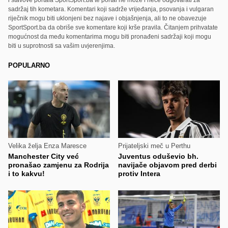
i stavove portala SportSport.ba te portal ne može i neće odgovarati za
sadržaj tih kometara. Komentari koji sadrže vrijeđanja, psovanja i vulgaran
riječnik mogu biti uklonjeni bez najave i objašnjenja, ali to ne obavezuje
SportSport.ba da obriše sve komentare koji krše pravila. Čitanjem prihvatate
mogućnost da među komentarima mogu biti pronađeni sadržaji koji mogu
biti u suprotnosti sa vašim uvjerenjima.
POPULARNO
Velika želja Enza Maresce
Prijateljski meč u Perthu
Manchester City već
Juventus oduševio bh.
pronašao zamjenu za Rodrija
navijače objavom pred derbi
i to kakvu!
protiv Intera