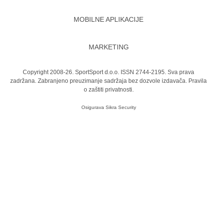
MOBILNE APLIKACIJE
MARKETING
Copyright 2008-26. SportSport d.o.o. ISSN 2744-2195. Sva prava
zadržana. Zabranjeno preuzimanje sadržaja bez dozvole izdavača.
Pravila
o zaštiti privatnosti.
Osigurava
Sikra Security