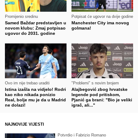
Promijenio sredinu
Potpisat će ugovor na dvije godine
Samed Baždar predstavljen u
Manchester City ima novog
novom klubu: Zmaj potpisao
golmana!
ugovor do 2031. godine
Ovo im nije trebao uraditi
"Problemi" s novim brojem
Istina izašla na vidjelo! Rodri
Alajbegović zbog hrvatske
kao niko nikada ponizio
legende pod pritiskom,
Real, bolje mu je da u Madrid
Pjanić ga brani: "Bio je veliki
ne dolazi!
igrač, ali..."
NAJNOVIJE VIJESTI
Potvrdio i Fabrizio Romano