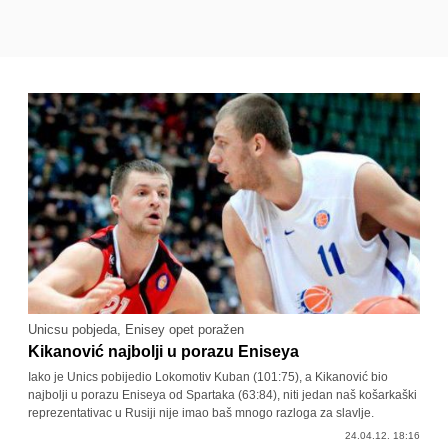
Unicsu pobjeda, Enisey opet poražen
Kikanović najbolji u porazu Eniseya
Iako je Unics pobijedio Lokomotiv Kuban (101:75), a Kikanović bio
najbolji u porazu Eniseya od Spartaka (63:84), niti jedan naš košarkaški
reprezentativac u Rusiji nije imao baš mnogo razloga za slavlje.
24.04.12. 18:16