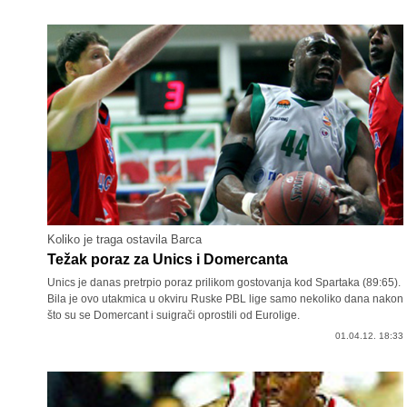
Koliko je traga ostavila Barca
Težak poraz za Unics i Domercanta
Unics je danas pretrpio poraz prilikom gostovanja kod Spartaka (89:65).
Bila je ovo utakmica u okviru Ruske PBL lige samo nekoliko dana nakon
što su se Domercant i suigrači oprostili od Eurolige.
01.04.12. 18:33