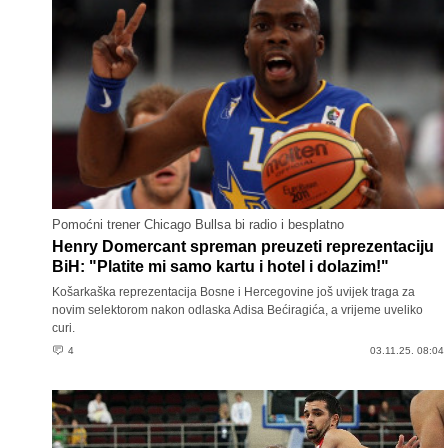
Pomoćni trener Chicago Bullsa bi radio i besplatno
Henry Domercant spreman preuzeti reprezentaciju
BiH: "Platite mi samo kartu i hotel i dolazim!"
Košarkaška reprezentacija Bosne i Hercegovine još uvijek traga za
novim selektorom nakon odlaska Adisa Bećiragića, a vrijeme uveliko
curi.
4
03.11.25. 08:04