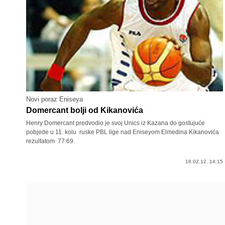
Novi poraz Eniseya
Domercant bolji od Kikanovića
Henry Domercant predvodio je svoj Unics iz Kazana do gostujuće
pobjede u 11. kolu ruske PBL lige nad Eniseyom Elmedina Kikanovića
rezultatom 77:69.
18.02.12. 14:15