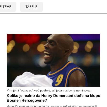
E TEME
TABELE
Primjeri i "obrazac" već postoje, ali jedan uslov je neminovan
Koliko je realno da Henry Domercant dođe na klupu
Bosne i Hercegovine?
Henry Domercant se ponudio da pomogne košarkaškoj reprezentaciji