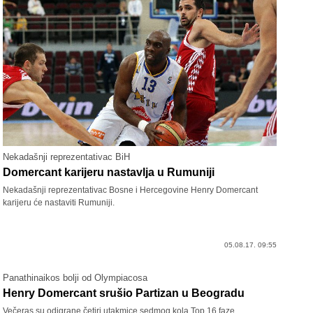
Nekadašnji reprezentativac BiH
Domercant karijeru nastavlja u Rumuniji
Nekadašnji reprezentativac Bosne i Hercegovine Henry Domercant
karijeru će nastaviti Rumuniji.
05.08.17. 09:55
Panathinaikos bolji od Olympiacosa
Henry Domercant srušio Partizan u Beogradu
Večeras su odigrane četiri utakmice sedmog kola Top 16 faze