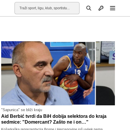
Otvori profil
Pretraga
Otvori
"Sapunica" se bliži kraju
Aid Berbić tvrdi da BiH dobija selektora do kraja
sedmice: "Domercant? Zašto ne i on…"
Košarkaška reprezentacija Bosne i Hercegovine još uvijek nema