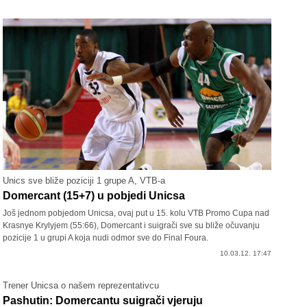
Unics sve bliže poziciji 1 grupe A, VTB-a
Domercant (15+7) u pobjedi Unicsa
Još jednom pobjedom Unicsa, ovaj put u 15. kolu VTB Promo Cupa nad
Krasnye Krylyjem (55:66), Domercant i suigrači sve su bliže očuvanju
pozicije 1 u grupi A koja nudi odmor sve do Final Foura.
10.03.12. 17:47
Trener Unicsa o našem reprezentativcu
Pashutin: Domercantu suigrači vjeruju