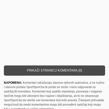
PRIKAŽI STRANICU KOMENTARA (0)
NAPOMENA:
Komentari odražavaju stavove njihovih autora/ica, a ne nužno
i stavove portala SportSport.ba te portal ne može i neće odgovarati za
sadržaj tih kometara. Komentari koji sadrže vrijeđanja, psovanja i vulgaran
riječnik mogu biti uklonjeni bez najave i objašnjenja, ali to ne obavezuje
SportSport.ba da obriše sve komentare koji krše pravila. Čitanjem prihvatate
mogućnost da među komentarima mogu biti pronađeni sadržaji koji mogu
biti u suprotnosti sa vašim uvjerenjima.