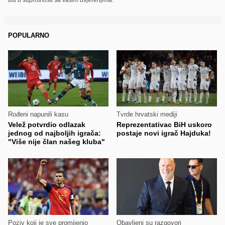
POPULARNO
Rođeni napunili kasu
Tvrde hrvatski mediji
Velež potvrdio odlazak
Reprezentativac BiH uskoro
jednog od najboljih igrača:
postaje novi igrač Hajduka!
"Više nije član našeg kluba"
Poziv koji je sve promijenio
Obavljeni su razgovori