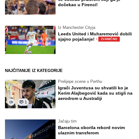
dočekao u Firenci!
Iz Manchester Cityja
Leeds United i Muharemović dobili
·
sjajno pojačanje!
ZVANIČNO
NAJČITANIJE IZ KATEGORIJE
Prelijepe scene u Perthu
Igrači Juventusa su shvatili ko je
Kerim Alajbegović kada su stigli na
aerodrom u Australiji
1
Jačaju tim
Barcelona oborila rekord novim
ulaznim transferom