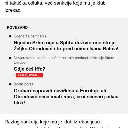
ni taktička odluka, već sankcije koje mu je klub
izrekao.
POVEZANO
Scena za pamćenje
Nijedan Srbin nije u Splitu doživio ono što je
Željko Obradović i to pred očima Ivana Balića!
Nevjerovatna partija sinoć je postala predmet diskusije širom
Evrope
Gdje ćeš Iffe?
·
RIJEČ, DVIJE...
Bolan poraz
Grobari napravili neviđeno u Euroligi, ali
Obradović neće imati mira, crni scenarij nikad
bliži!
Razlog sankcija koje mu je klub izrekao jesu