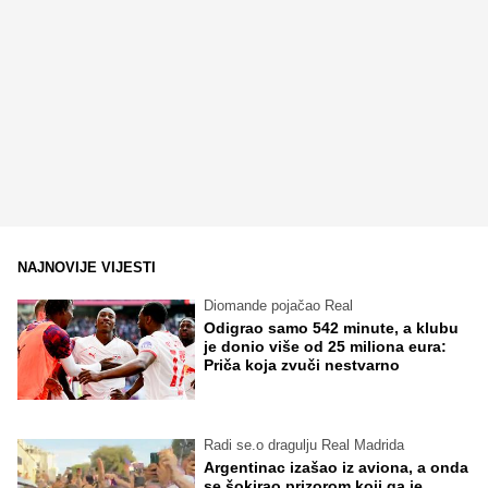
NAJNOVIJE VIJESTI
Diomande pojačao Real
Odigrao samo 542 minute, a klubu
je donio više od 25 miliona eura:
Priča koja zvuči nestvarno
Radi se.o dragulju Real Madrida
Argentinac izašao iz aviona, a onda
se šokirao prizorom koji ga je