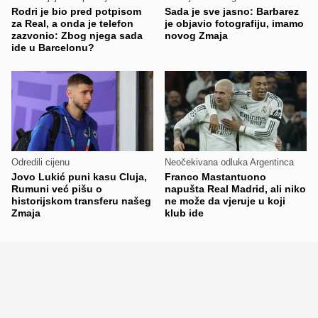
Rodri je bio pred potpisom
Sada je sve jasno: Barbarez
za Real, a onda je telefon
je objavio fotografiju, imamo
zazvonio: Zbog njega sada
novog Zmaja
ide u Barcelonu?
Odredili cijenu
Neočekivana odluka Argentinca
Jovo Lukić puni kasu Cluja,
Franco Mastantuono
Rumuni već pišu o
napušta Real Madrid, ali niko
historijskom transferu našeg
ne može da vjeruje u koji
Zmaja
klub ide