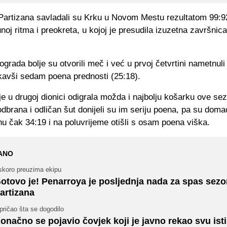
Partizana savladali su Krku u Novom Mestu rezultatom 99:9
noj ritma i preokreta, u kojoj je presudila izuzetna završnic
ograda bolje su otvorili meč i već u prvoj četvrtini nametnuli
kavši sedam poena prednosti (25:18).
je u drugoj dionici odigrala možda i najbolju košarku ove se
dbrana i odličan šut donijeli su im seriju poena, pa su domać
nu čak 34:19 i na poluvrijeme otišli s osam poena viška.
ANO
skoro preuzima ekipu
otovo je! Penarroya je posljednja nada za spas sez
artizana
pričao šta se dogodilo
onačno se pojavio čovjek koji je javno rekao svu ist