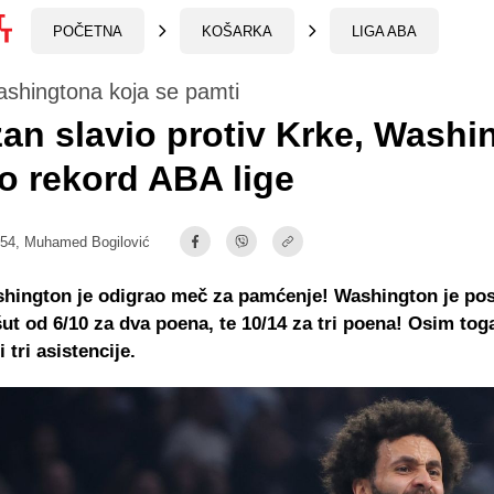
POČETNA
KOŠARKA
LIGA ABA
ashingtona koja se pamti
zan slavio protiv Krke, Washi
o rekord ABA lige
:54,
Muhamed Bogilović
hington je odigrao meč za pamćenje! Washington je pos
ut od 6/10 za dva poena, te 10/14 za tri poena! Osim tog
 tri asistencije.