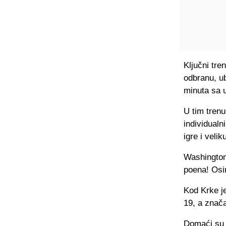
Ključni tre
odbranu, ub
minuta sa u
U tim trenu
individualn
igre i vel
Washington 
poena! Osim
Kod Krke je
19, a znača
Domaći su u