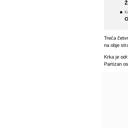
Ž
K
O
Treća četvr
na obje str
Krka je odr
Partizan os