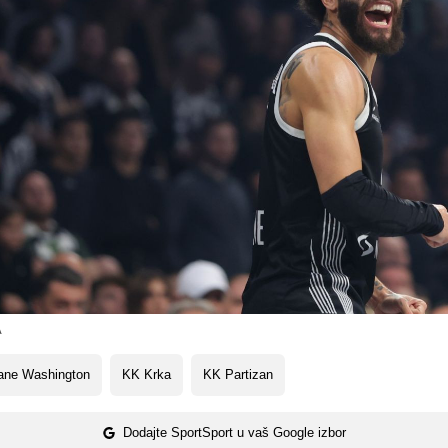
A
ane Washington
KK Krka
KK Partizan
Dodajte SportSport u vaš Google izbor