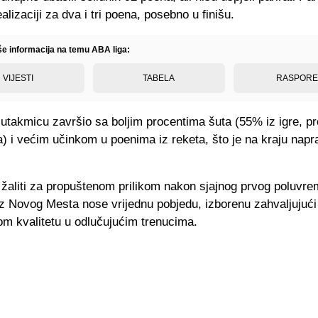
ealizaciji za dva i tri poena, posebno u finišu.
iše informacija na temu ABA liga:
VIJESTI
TABELA
RASPOR
 utakmicu završio sa boljim procentima šuta (55% iz igre, 
a) i većim učinkom u poenima iz reketa, što je na kraju napr
žaliti za propuštenom prilikom nakon sjajnog prvog poluvr
 iz Novog Mesta nose vrijednu pobjedu, izborenu zahvaljujući
om kvalitetu u odlučujućim trenucima.