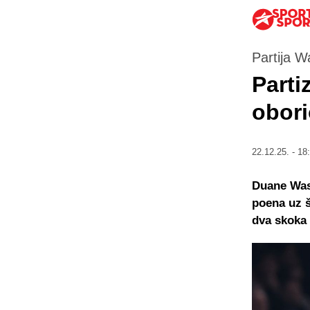
Partija W
Parti
obori
22.12.25. - 18
Duane Was
poena uz š
dva skoka i