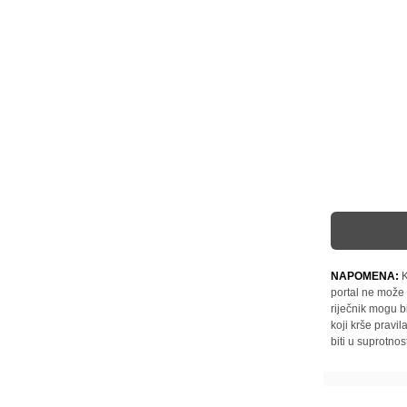
NAPOMENA:
K
portal ne može 
riječnik mogu b
koji krše pravi
biti u suprotnos