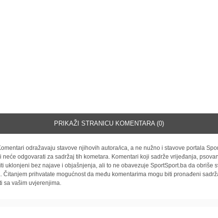
PRIKAŽI STRANICU KOMENTARA (0)
omentari odražavaju stavove njihovih autora/ica, a ne nužno i stavove portala Spor
i neće odgovarati za sadržaj tih kometara. Komentari koji sadrže vrijeđanja, psovan
iti uklonjeni bez najave i objašnjenja, ali to ne obavezuje SportSport.ba da obriše
la. Čitanjem prihvatate mogućnost da među komentarima mogu biti pronađeni sadrža
ti sa vašim uvjerenjima.