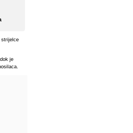
a
strijelce
 dok je
nosilaca.