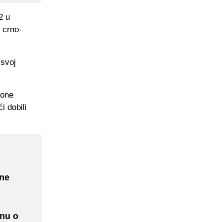
2 u
a crno-
 svoj
zone
i dobili
one
inu o