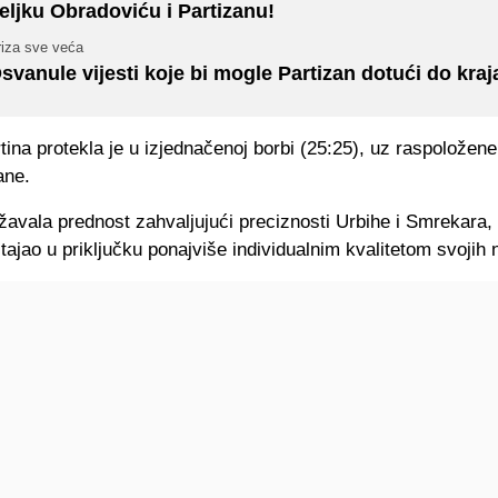
eljku Obradoviću i Partizanu!
riza sve veća
svanule vijesti koje bi mogle Partizan dotući do kraj
tina protekla je u izjednačenoj borbi (25:25), uz raspoložene 
ane.
žavala prednost zahvaljujući preciznosti Urbihe i Smrekara,
tajao u priključku ponajviše individualnim kvalitetom svojih 