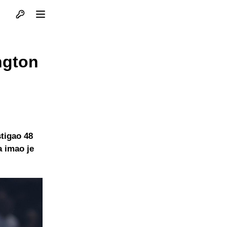
Otvori profil
Otvori meni
ngton
tigao 48
a imao je