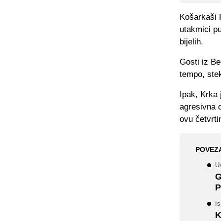
Košarkaši 
utakmici pu
bijelih.
Gosti iz Be
tempo, ste
Ipak, Krka 
agresivna o
ovu četvrti
POVEZ
U
G
P
Is
K