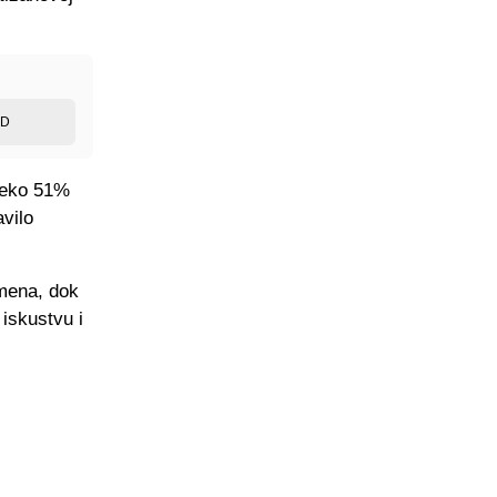
ED
preko 51%
avilo
emena, dok
 iskustvu i