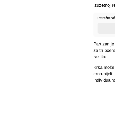
izuzetnoj r
Potražite v
Partizan je
za tri poen
razliku.
Krka može 
crno-bijeli
individualn