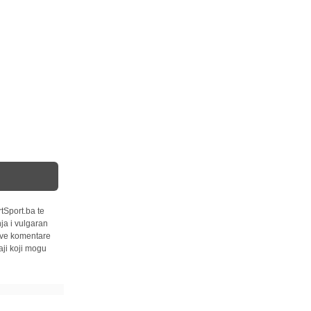
tSport.ba te
ja i vulgaran
 sve komentare
ji koji mogu