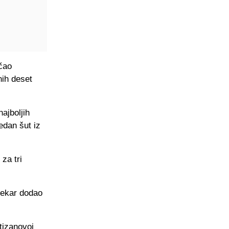
ačao
nih deset
ajboljih
edan šut iz
za tri
rekar dodao
rtizanovoj