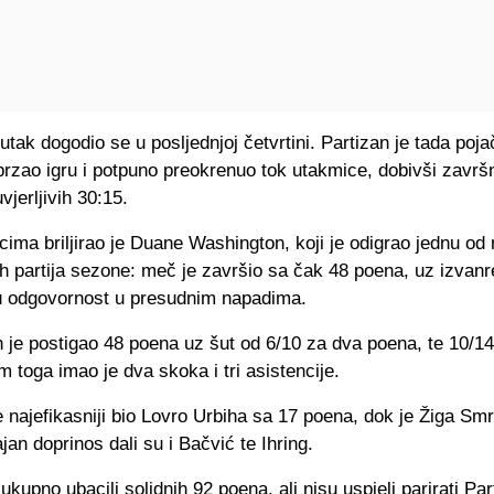
nutak dogodio se u posljednjoj četvrtini. Partizan je tada poj
rzao igru i potpuno preokrenuo tok utakmice, dobivši završ
vjerljivih 30:15.
cima briljirao je Duane Washington, koji je odigrao jednu od n
ih partija sezone: meč je završio sa čak 48 poena, uz izvanr
iku odgovornost u presudnim napadima.
je postigao 48 poena uz šut od 6/10 za dva poena, te 10/14 
 toga imao je dva skoka i tri asistencije.
 najefikasniji bio Lovro Urbiha sa 17 poena, dok je Žiga Sm
jan doprinos dali su i Bačvić te Ihring.
kupno ubacili solidnih 92 poena, ali nisu uspjeli parirati Pa