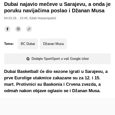
Dubai najavio mečeve u Sarajevu, a onda je
poruku navijačima poslao i Džanan Musa
04.03.26. - 15:45,
Edah Hasanspahić
Teme:
BC Dubai
Džanan Musa
Dodajte SportSport u vaš Google izbor
Dubai Basketball će dio sezone igrati u Sarajevu, a
prve Eurolige utakmice zakazane su za 12. i 15.
mart. Protivnici su Baskonia i Crvena zvezda, a
odmah nakon objave oglasio se i Džanan Musa.