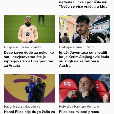
nazvala Flicka i poručila mu:
"Neću se više vraćati u klub"
Urugvajac ide na posudbu
Prelijepe scene u Perthu
Deco izveo čudo za nekoliko
Igrači Juventusa su shvatili
sati, nevjerovatno šta je
ko je Kerim Alajbegović kada
ispregovarao s Liverpoolom
su stigli na aerodrom u
za Arauja
Australiji
Favoriti su za dovođenje
Potvrdio i Fabrizio Romano
Hansi Flick nije dugo žalio za
Flick bez milosti prema