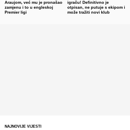
Araujom, već mu je pronašao
igraču! Definitivno je
zamjenu i to u engleskoj
otpisan, ne putuje s ekipom i
Premier ligi
može tražiti novi klub
NAJNOVIJE VIJESTI