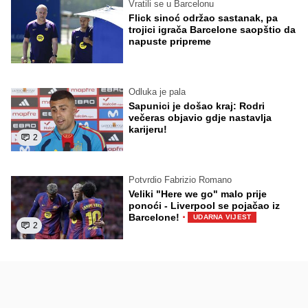
Vratili se u Barcelonu
Flick sinoć održao sastanak, pa
trojici igrača Barcelone saopštio da
napuste pripreme
Odluka je pala
Sapunici je došao kraj: Rodri
večeras objavio gdje nastavlja
karijeru!
2
Potvrdio Fabrizio Romano
Veliki "Here we go" malo prije
ponoći - Liverpool se pojačao iz
·
Barcelone!
UDARNA VIJEST
2