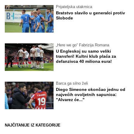
Prijateljska utakmica
Bratstvo slavilo u generalci protiv
Slobode
„Here we go“ Fabrizija Romana
U Engleskoj su samo veliki
transferi! Kultni klub plaća za
defanzivca 40 miliona eura!
Barca ga silno želi
Diego Simeone okončao jednu od
najvećih ovoljetnih sapunica:
"Alvarez će..."
NAJČITANIJE IZ KATEGORIJE