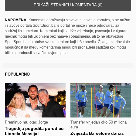
PRIKAŽI STRANICU KOMENTARA (0)
NAPOMENA:
Komentari odražavaju stavove njihovih autora/ica, a ne nužno
i stavove portala SportSport.ba te portal ne može i neće odgovarati za
sadržaj tih kometara. Komentari koji sadrže vrijeđanja, psovanja i vulgaran
riječnik mogu biti uklonjeni bez najave i objašnjenja, ali to ne obavezuje
SportSport.ba da obriše sve komentare koji krše pravila. Čitanjem prihvatate
mogućnost da među komentarima mogu biti pronađeni sadržaji koji mogu
biti u suprotnosti sa vašim uvjerenjima.
POPULARNO
Preminuo mu otac Jorge
Transfer vrijedan oko 50 miliona
eura
Tragedija pogodila porodicu
Zvijezda Barcelone danas
Lionela Messija!