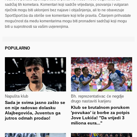
sadržaj tih kometara. Komentari koji sadrže vrijeđanja, psovanja i vulgaran
riječnik mogu biti uklonjeni bez najave i objašnjenja, ali to ne obavezuje
SportSport.ba da obriše sve komentare koji krše pravila. Čitanjem prihvatate
mogućnost da među komentarima mogu biti pronađeni sadržaji koji mogu
biti u suprotnosti sa vašim uvjerenjima.
POPULARNO
Napušta klub
Bh. reprezentativac će negdje
drugo nastaviti karijeru
Sada je svima jasno zašto se
Klub se brutalnom porukom
on nije radovao dolasku
'povukao' iz borbe za potpis
Alajbegovića, Juventus ga
Jove Lukića! "Da vrijedi 3
jutros odmah prodao!
miliona eura..."