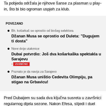
Ta pobjeda održala je njihove šanse za plasman u play-
in, što bi bio ogroman uspjeh za klub.
POVEZANO
Bh. košarkaš se oprostio od bivšeg selektora
Džanan Musa se oprostio od Duleta: "Dugujem
ti dosta"
Nove dvije utakmice
Dubai potvrdio: Još dva košarkaška spektakla u
Sarajevu
·
ZVANIČNO
Poznato je da navija za Sarajevo
Džanan Musa uništio Cedevita Olimpiju, pa
stigao na Grbavicu!
Pred Dubaijem su sada dva ključna susreta u završnici
regularnog dijela sezone. Nakon Efesa, slijedi i duel