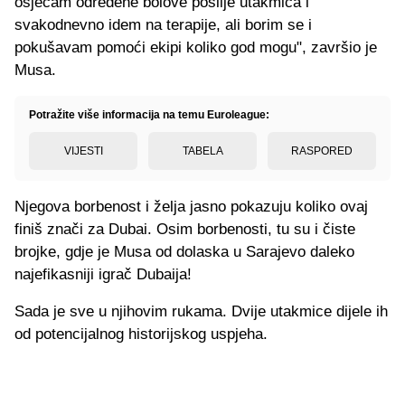
osjećam određene bolove poslije utakmica i
svakodnevno idem na terapije, ali borim se i
pokušavam pomoći ekipi koliko god mogu", završio je
Musa.
Potražite više informacija na temu Euroleague:
VIJESTI
TABELA
RASPORED
Njegova borbenost i želja jasno pokazuju koliko ovaj
finiš znači za Dubai. Osim borbenosti, tu su i čiste
brojke, gdje je Musa od dolaska u Sarajevo daleko
najefikasniji igrač Dubaija!
Sada je sve u njihovim rukama. Dvije utakmice dijele ih
od potencijalnog historijskog uspjeha.