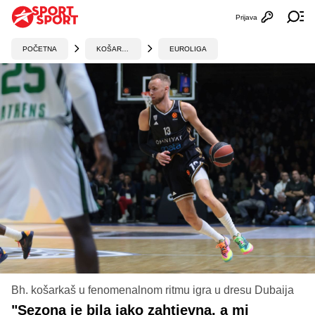
Prijava
Otvori profi
Ot
POČETNA
KOŠARKA
EUROLIGA
Bh. košarkaš u fenomenalnom ritmu igra u dresu Dubaija
"Sezona je bila jako zahtjevna, a mi