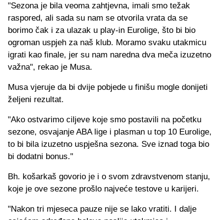
"Sezona je bila veoma zahtjevna, imali smo težak
raspored, ali sada su nam se otvorila vrata da se
borimo čak i za ulazak u play-in Eurolige, što bi bio
ogroman uspjeh za naš klub. Moramo svaku utakmicu
igrati kao finale, jer su nam naredna dva meča izuzetno
važna", rekao je Musa.
Musa vjeruje da bi dvije pobjede u finišu mogle donijeti
željeni rezultat.
"Ako ostvarimo ciljeve koje smo postavili na početku
sezone, osvajanje ABA lige i plasman u top 10 Eurolige,
to bi bila izuzetno uspješna sezona. Sve iznad toga bio
bi dodatni bonus."
Bh. košarkaš govorio je i o svom zdravstvenom stanju,
koje je ove sezone prošlo najveće testove u karijeri.
"Nakon tri mjeseca pauze nije se lako vratiti. I dalje