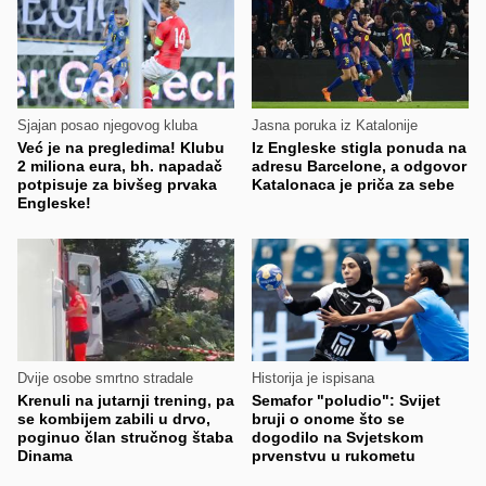
Sjajan posao njegovog kluba
Jasna poruka iz Katalonije
Već je na pregledima! Klubu
Iz Engleske stigla ponuda na
2 miliona eura, bh. napadač
adresu Barcelone, a odgovor
potpisuje za bivšeg prvaka
Katalonaca je priča za sebe
Engleske!
Dvije osobe smrtno stradale
Historija je ispisana
Krenuli na jutarnji trening, pa
Semafor "poludio": Svijet
se kombijem zabili u drvo,
bruji o onome što se
poginuo član stručnog štaba
dogodilo na Svjetskom
Dinama
prvenstvu u rukometu