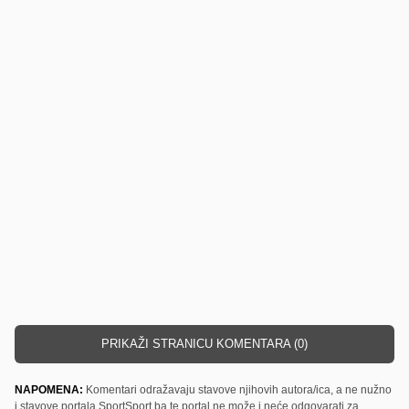
PRIKAŽI STRANICU KOMENTARA (0)
NAPOMENA:
Komentari odražavaju stavove njihovih autora/ica, a ne nužno
i stavove portala SportSport.ba te portal ne može i neće odgovarati za