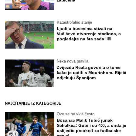
Katastrofalno stanje
Ljudi u busevima stizali na
Vučićevo otvorenje stadiona, a
pogledajte na šta sada liči
Neka nova pravila
Zvijezda Reala govorila o tome
kako je raditi s Mourinhom: Riječi
odjekuju Španijom
NAJČITANIJE IZ KATEGORIJE
Ovo se ne viđa često
Bosanac Malik Tubić junak
Schalkea: Gubili su 4:0, a onda je
uslijedio preokret za fudbalske
1
anale!