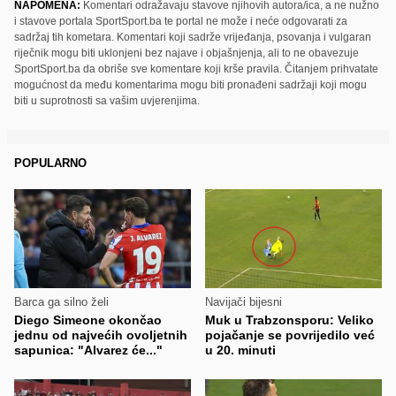
NAPOMENA:
Komentari odražavaju stavove njihovih autora/ica, a ne nužno
i stavove portala SportSport.ba te portal ne može i neće odgovarati za
sadržaj tih kometara. Komentari koji sadrže vrijeđanja, psovanja i vulgaran
riječnik mogu biti uklonjeni bez najave i objašnjenja, ali to ne obavezuje
SportSport.ba da obriše sve komentare koji krše pravila. Čitanjem prihvatate
mogućnost da među komentarima mogu biti pronađeni sadržaji koji mogu
biti u suprotnosti sa vašim uvjerenjima.
POPULARNO
Barca ga silno želi
Navijači bijesni
Diego Simeone okončao
Muk u Trabzonsporu: Veliko
jednu od najvećih ovoljetnih
pojačanje se povrijedilo već
sapunica: "Alvarez će..."
u 20. minuti