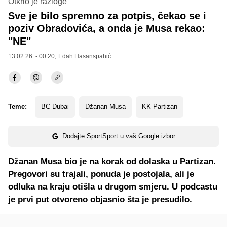
Otkrio je razloge
Sve je bilo spremno za potpis, čekao se i
poziv Obradovića, a onda je Musa rekao:
"NE"
13.02.26. - 00:20,
Edah Hasanspahić
Teme:
BC Dubai
Džanan Musa
KK Partizan
Dodajte SportSport u vaš Google izbor
Džanan Musa bio je na korak od dolaska u Partizan.
Pregovori su trajali, ponuda je postojala, ali je
odluka na kraju otišla u drugom smjeru. U podcastu
je prvi put otvoreno objasnio šta je presudilo.