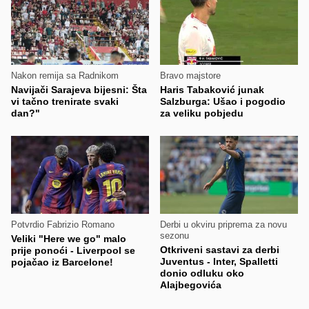
Nakon remija sa Radnikom
Bravo majstore
Navijači Sarajeva bijesni: Šta
Haris Tabaković junak
vi tačno trenirate svaki
Salzburga: Ušao i pogodio
dan?"
za veliku pobjedu
Potvrdio Fabrizio Romano
Derbi u okviru priprema za novu
sezonu
Veliki "Here we go" malo
Otkriveni sastavi za derbi
prije ponoći - Liverpool se
Juventus - Inter, Spalletti
pojačao iz Barcelone!
donio odluku oko
Alajbegovića