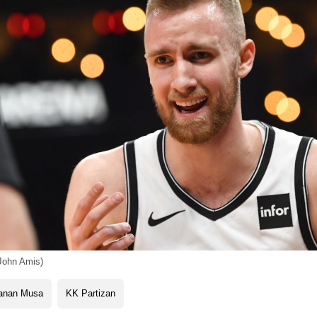
John Amis)
anan Musa
KK Partizan