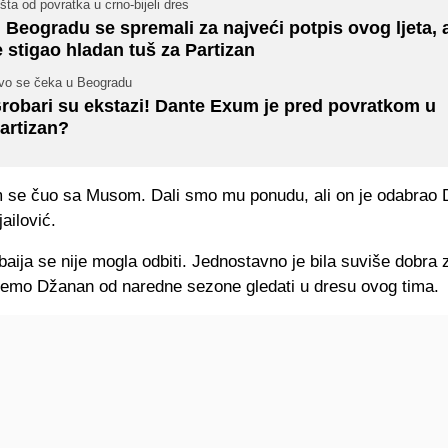
šta od povratka u crno-bijeli dres
 Beogradu se spremali za najveći potpis ovog ljeta, 
e stigao hladan tuš za Partizan
vo se čeka u Beogradu
robari su ekstazi! Dante Exum je pred povratkom u
artizan?
m se čuo sa Musom. Dali smo mu ponudu, ali on je odabrao 
ailović.
ija se nije mogla odbiti. Jednostavno je bila suviše dobra 
ćemo Džanan od naredne sezone gledati u dresu ovog tima.