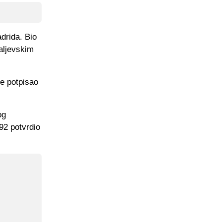
drida. Bio
aljevskim
je potpisao
og
b92 potvrdio