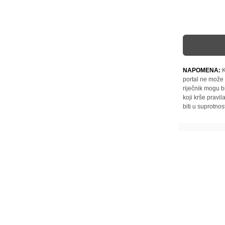
NAPOMENA:
K
portal ne može 
riječnik mogu b
koji krše pravi
biti u suprotnos