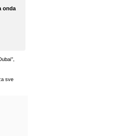
a onda
Dubai",
za sve