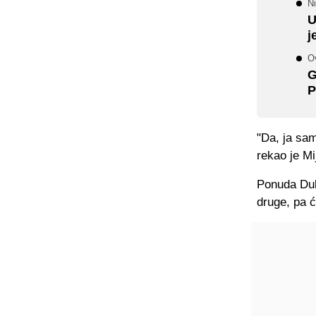
Ni
U
j
O
G
P
"Da, ja sa
rekao je Mij
Ponuda Duba
druge, pa 