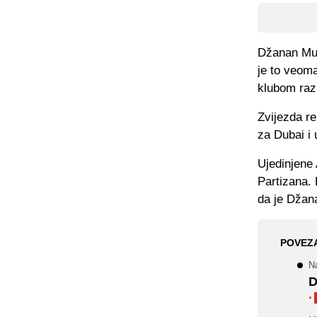
Džanan Mus
je to veoma
klubom razi
Zvijezda re
za Dubai i 
Ujedinjene
Partizana. 
da je Džan
POVEZ
N
D
·