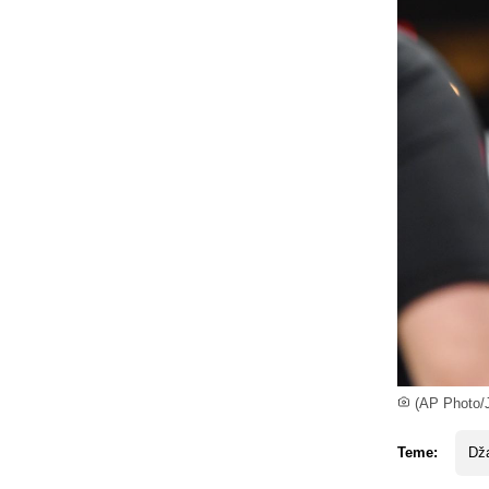
(AP Photo/
Teme:
Dž