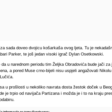
e za sada doveo dvojicu košarkaša ovog ljeta. Tu je nekada
bari Parker, te još jedan visoki igrač Dylan Osetkowski.
 da u narednom periodu tim Željka Obradovića bude jači za 
ena, a pored Muse crno-bijeli nisu uspjeli angažovati Nikolu
 Lučića.
sa u prošlosti u nekoliko navrata dosta žestok doček u Beo
e je trpio od navijača Partizana i možda je i to na kraju pre
dabiru.
iše informacija na temu Euroleague: