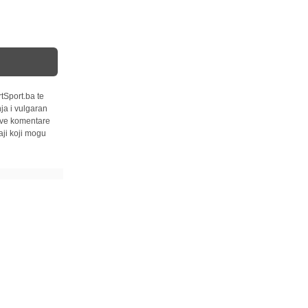
tSport.ba te
ja i vulgaran
 sve komentare
ji koji mogu