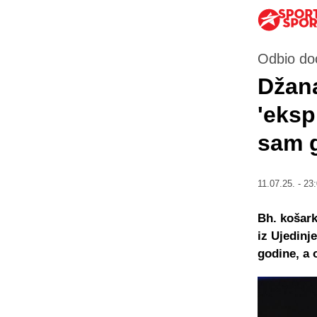
Odbio doć
Džana
'eksp
sam ga
11.07.25. - 23
Bh. košar
iz Ujedinj
godine, a 