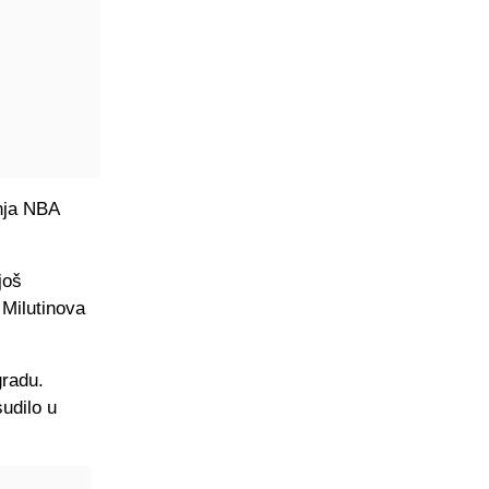
šnja NBA
još
 Milutinova
gradu.
sudilo u