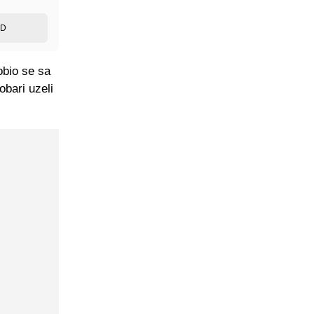
ED
obio se sa
bari uzeli