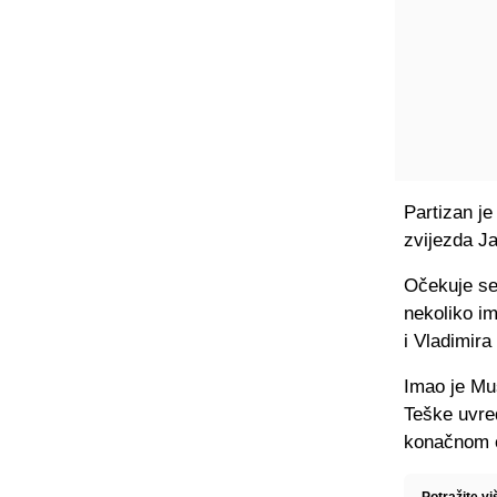
Partizan j
zvijezda Ja
Očekuje se
nekoliko im
i Vladimira
Imao je Mu
Teške uvred
konačnom o
Potražite v