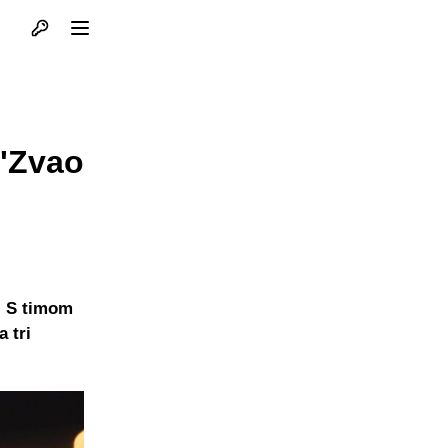
Otvori profil
Otvori meni
 "Zvao
. S timom
 tri