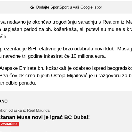
Dodajte SportSport u vaš Google izbor
a nedavno je okončao trogodišnju saradnju s Realom iz Ma
 uspješan period za bh. košarkaša, ali putevi su mu se s kr
šli.
prezentacije BiH relativno je brzo odabrala novi klub. Musa 
u naredne tri godine inkasirat će 10 miliona eura.
 Arapske Emirate bh. košarkaš je odabrao ispred beogradsk
Prvi čovjek crno-bijelih Ostoja Mijailović je u razgovoru za 
an odbio ponudu.
ANO
akon odlaska iz Real Madrida
žanan Musa novi je igrač BC Dubai!
ZVANIČNO