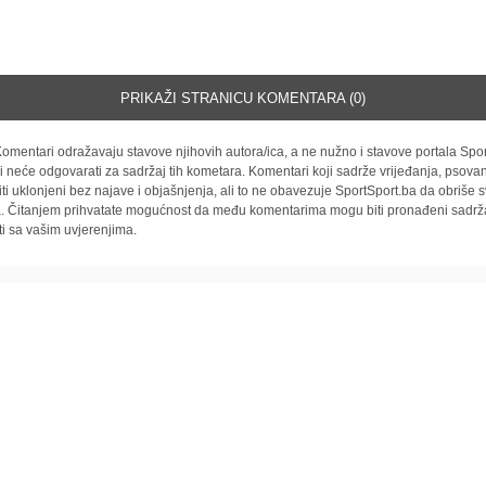
PRIKAŽI STRANICU KOMENTARA (0)
omentari odražavaju stavove njihovih autora/ica, a ne nužno i stavove portala Spor
i neće odgovarati za sadržaj tih kometara. Komentari koji sadrže vrijeđanja, psovan
iti uklonjeni bez najave i objašnjenja, ali to ne obavezuje SportSport.ba da obriše
la. Čitanjem prihvatate mogućnost da među komentarima mogu biti pronađeni sadrža
ti sa vašim uvjerenjima.