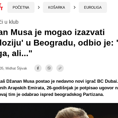
POČETNA
KOŠARKA
EUROLIGA
i u klub
n Musa je mogao izazvati
loziju' u Beogradu, odbio je:
, ali..."
:05,
Midhat Šljivak
kaš Džanan Musa postao je nedavno novi igrač BC Dubai
enih Arapskih Emirata, 26-godišnjak je potpisao ugovor na
ovaj tim je odabrao ispred beogradskog Partizana.