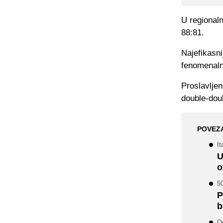
U regionaln
88:81.
Najefikasni
fenomenaln
Proslavljen
double-dou
POVEZ
It
U
o
50
P
b
Od