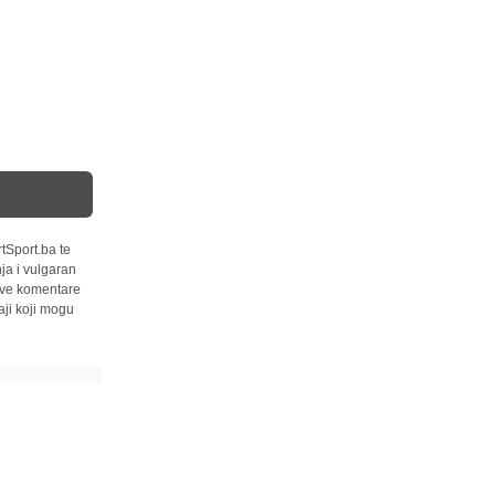
tSport.ba te
ja i vulgaran
 sve komentare
ji koji mogu