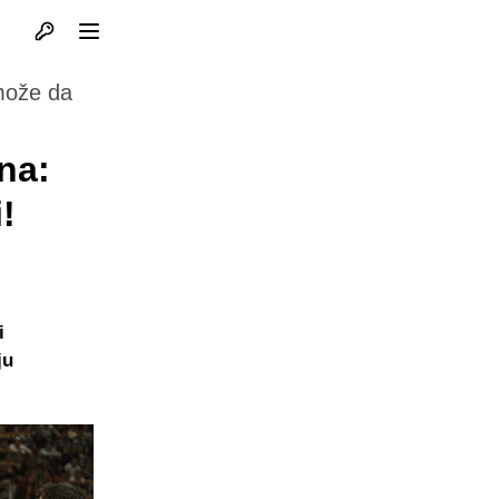
Otvori profil
Otvori meni
može da
čna:
!
i
ju