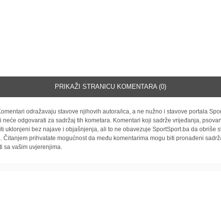
PRIKAŽI STRANICU KOMENTARA (0)
omentari odražavaju stavove njihovih autora/ica, a ne nužno i stavove portala Spor
i neće odgovarati za sadržaj tih kometara. Komentari koji sadrže vrijeđanja, psovan
iti uklonjeni bez najave i objašnjenja, ali to ne obavezuje SportSport.ba da obriše
la. Čitanjem prihvatate mogućnost da među komentarima mogu biti pronađeni sadrža
ti sa vašim uvjerenjima.