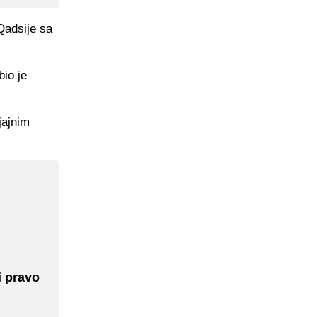
 Qadsije sa
io je
jajnim
i pravo