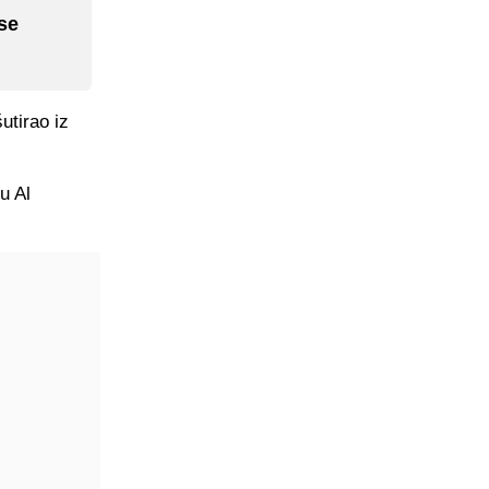
 se
utirao iz
u Al