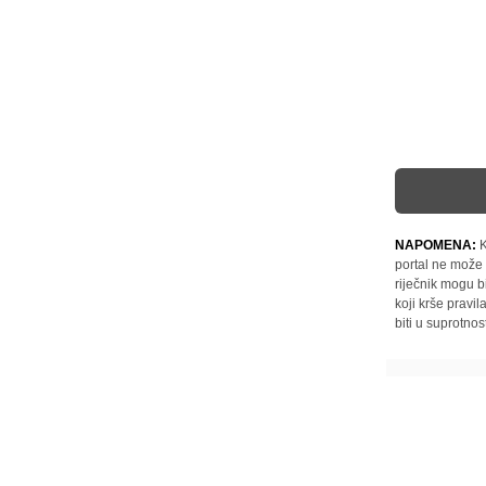
NAPOMENA:
K
portal ne može 
riječnik mogu b
koji krše pravi
biti u suprotnos