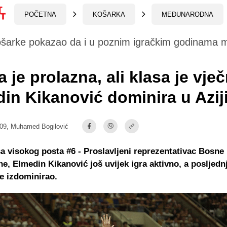
POČETNA
KOŠARKA
MEĐUNARODNA
ošarke pokazao da i u poznim igračkim godinama 
 je prolazna, ali klasa je vje
in Kikanović dominira u Aziji
:09,
Muhamed Bogilović
a visokog posta #6 - Proslavljeni reprezentativac Bosne 
e, Elmedin Kikanović još uvijek igra aktivno, a posljedn
e izdominirao.