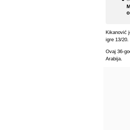
M
o
Kikanović j
igre 13/20.
Ovaj 36-god
Arabija.