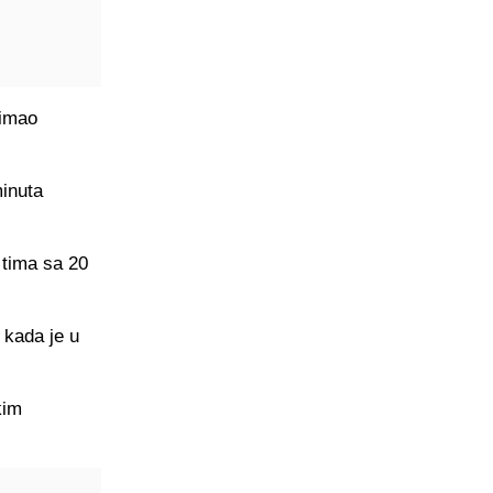
 imao
minuta
 tima sa 20
 kada je u
kim