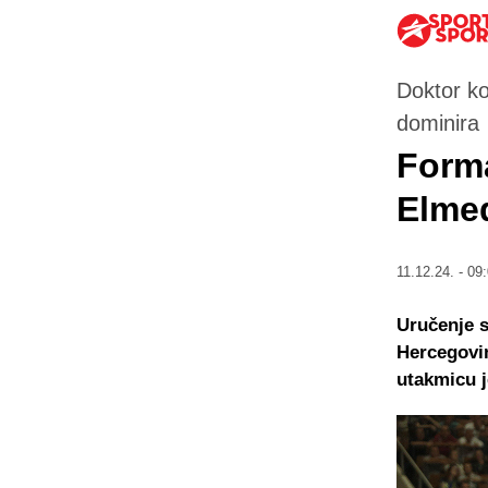
Doktor k
dominira
Forma
Elmed
11.12.24. - 09
Uručenje s
Hercegovin
utakmicu j