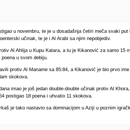
stigao u novembru, te je u dosadašnja četiri meča svaki put
oenterski učinak, te je i Al Arabi sa njim nepobjediv.
protiv Al Ahlija u Kupu Katara, a tu je Kikanović za samo 15 
1 poena u svom debiju.
avili protiv Al Maname sa 85:84, a Kikanović je bio prvo ime
dam skokova.
i dana imao je još jedan double-double učinak protiv Al Khora,
54 postigao 18 poena i uhvatio 11 skokova.
rkaš je tako nastavio sa dominacijom u Aziji u poznim igrač