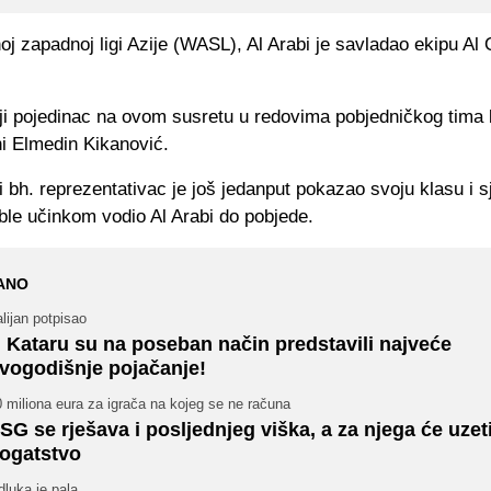
oj zapadnoj ligi Azije (WASL), Al Arabi je savladao ekipu Al
ji pojedinac na ovom susretu u redovima pobjedničkog tima b
i Elmedin Kikanović.
i bh. reprezentativac je još jedanput pokazao svoju klasu i s
ble učinkom vodio Al Arabi do pobjede.
ANO
alijan potpisao
 Kataru su na poseban način predstavili najveće
vogodišnje pojačanje!
 miliona eura za igrača na kojeg se ne računa
SG se rješava i posljednjeg viška, a za njega će uzet
ogatstvo
luka je pala