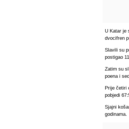
U Katar je 
dvocifren p
Slavili su 
postigao 1
Zatim su sl
poena i se
Prije četir
pobjedi 67:
Sjajni koša
godinama.