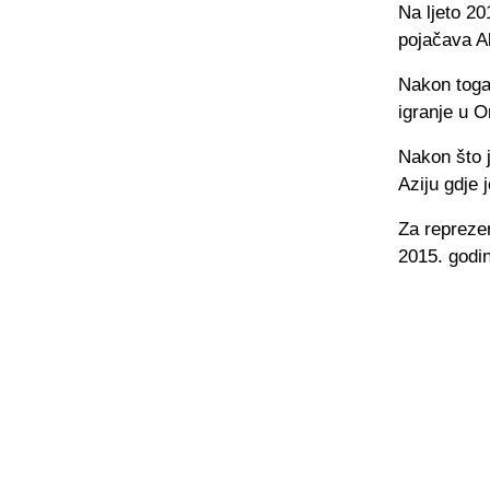
Na ljeto 20
pojačava Al
Nakon togaj
igranje u 
Nakon što 
Aziju gdje 
Za reprezen
2015. godi