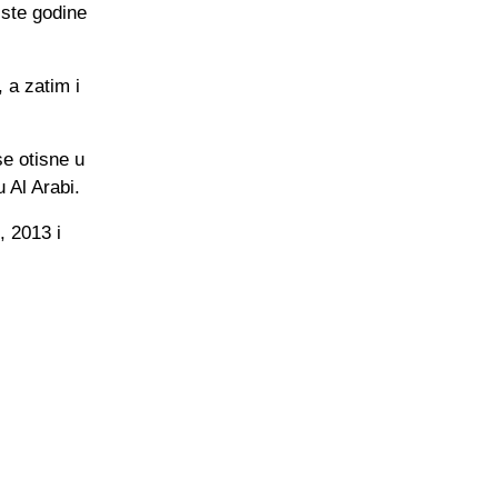
iste godine
 a zatim i
e otisne u
 Al Arabi.
, 2013 i