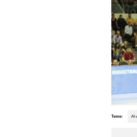
Teme:
Al-