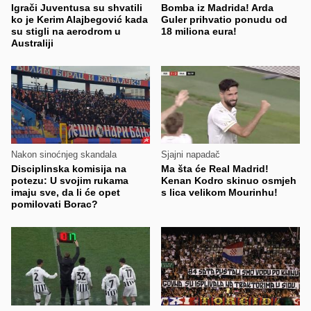
Igrači Juventusa su shvatili
Bomba iz Madrida! Arda
ko je Kerim Alajbegović kada
Guler prihvatio ponudu od
su stigli na aerodrom u
18 miliona eura!
Australiji
Nakon sinoćnjeg skandala
Sjajni napadač
Disciplinska komisija na
Ma šta će Real Madrid!
potezu: U svojim rukama
Kenan Kodro skinuo osmjeh
imaju sve, da li će opet
s lica velikom Mourinhu!
pomilovati Borac?