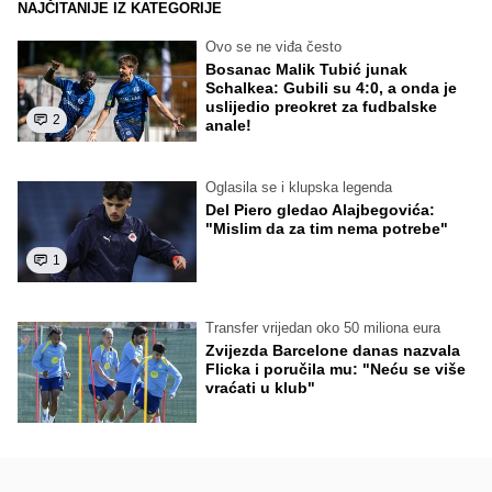
NAJČITANIJE IZ KATEGORIJE
Ovo se ne viđa često
Bosanac Malik Tubić junak
Schalkea: Gubili su 4:0, a onda je
uslijedio preokret za fudbalske
2
anale!
Oglasila se i klupska legenda
Del Piero gledao Alajbegovića:
"Mislim da za tim nema potrebe"
1
Transfer vrijedan oko 50 miliona eura
Zvijezda Barcelone danas nazvala
Flicka i poručila mu: "Neću se više
vraćati u klub"