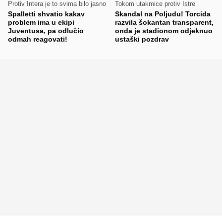
Protiv Intera je to svima bilo jasno
Tokom utakmice protiv Istre
Spalletti shvatio kakav
Skandal na Poljudu! Torcida
problem ima u ekipi
razvila šokantan transparent,
Juventusa, pa odlučio
onda je stadionom odjeknuo
odmah reagovati!
ustaški pozdrav