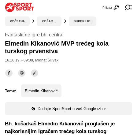
Prijava
Otvori profi
Ot
POČETNA
KOŠARKA
SUPER LIGI
Fantastične igre bh. centra
Elmedin Kikanović MVP trećeg kola
turskog prvenstva
16.10.19. - 09:08,
Midhat Šljivak
Teme:
Elmedin Kikanović
Dodajte SportSport u vaš Google izbor
Bh. košarkaš Elmedin Kikanović proglašen je
najkorisnijim igračem trećeg kola turskog