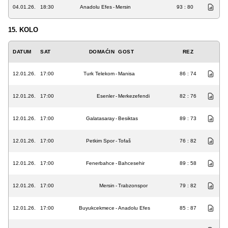
04.01.26.
18:30
Anadolu Efes
-
Mersin
93 : 80
15. KOLO
DATUM
SAT
DOMAĆIN
GOST
REZ
12.01.26.
17:00
Turk Telekom
-
Manisa
86 : 74
12.01.26.
17:00
Esenler
-
Merkezefendi
82 : 76
12.01.26.
17:00
Galatasaray
-
Besiktas
89 : 73
12.01.26.
17:00
Petkim Spor
-
Tofaš
76 : 82
12.01.26.
17:00
Fenerbahce
-
Bahcesehir
89 : 58
12.01.26.
17:00
Mersin
-
Trabzonspor
79 : 82
12.01.26.
17:00
Buyukcekmece
-
Anadolu Efes
85 : 87