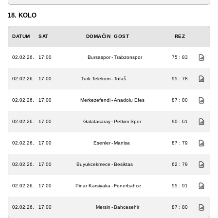
18. KOLO
DATUM
SAT
DOMAĆIN
GOST
REZ
02.02.26.
17:00
Bursaspor
-
Trabzonspor
75 : 83
02.02.26.
17:00
Turk Telekom
-
Tofaš
95 : 78
02.02.26.
17:00
Merkezefendi
-
Anadolu Efes
87 : 80
02.02.26.
17:00
Galatasaray
-
Petkim Spor
90 : 61
02.02.26.
17:00
Esenler
-
Manisa
87 : 79
02.02.26.
17:00
Buyukcekmece
-
Besiktas
62 : 79
02.02.26.
17:00
Pinar Karsiyaka
-
Fenerbahce
55 : 91
02.02.26.
17:00
Mersin
-
Bahcesehir
87 : 80