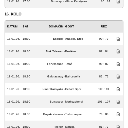
12.01.26.
17:00
Bursaspor
-
Pinar Karsiyaka
86 : 84
16. KOLO
DATUM
SAT
DOMAĆIN
GOST
REZ
18.01.26.
18:30
Esenler
-
Anadolu Efes
90 : 79
18.01.26.
18:30
Turk Telekom
-
Besiktas
87 : 84
18.01.26.
18:30
Fenerbahce
-
Tofaš
90 : 82
18.01.26.
18:30
Galatasaray
-
Bahcesehir
82 : 72
18.01.26.
18:30
Pinar Karsiyaka
-
Petkim Spor
103 : 91
18.01.26.
18:30
Bursaspor
-
Merkezefendi
103 : 107
18.01.26.
18:30
Buyukcekmece
-
Trabzonspor
78 : 88
18.01.26.
18:30
Mersin
-
Manisa
81 : 77