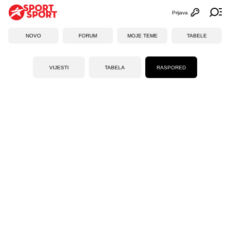
Prijava
Otvori profi
Ot
NOVO
FORUM
MOJE TEME
TABELE
VIJESTI
TABELA
RASPORED