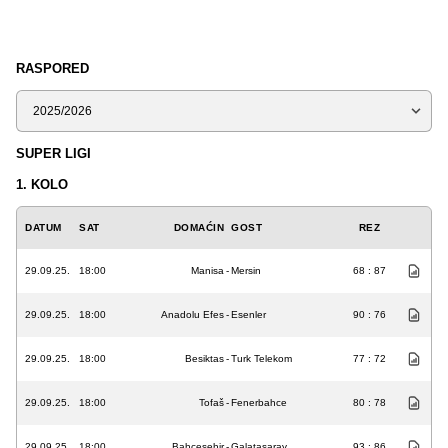
RASPORED
Sezona
SUPER LIGI
1. KOLO
DATUM
SAT
DOMAĆIN
GOST
REZ
29.09.25.
18:00
Manisa
-
Mersin
68 : 87
29.09.25.
18:00
Anadolu Efes
-
Esenler
90 : 76
29.09.25.
18:00
Besiktas
-
Turk Telekom
77 : 72
29.09.25.
18:00
Tofaš
-
Fenerbahce
80 : 78
29.09.25.
18:00
Bahcesehir
-
Galatasaray
93 : 86