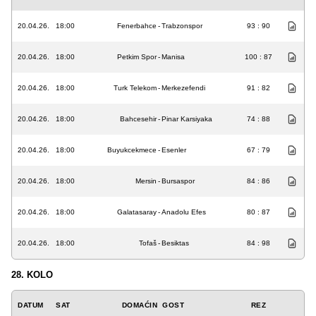
20.04.26.
18:00
Fenerbahce
-
Trabzonspor
93 : 90
20.04.26.
18:00
Petkim Spor
-
Manisa
100 : 87
20.04.26.
18:00
Turk Telekom
-
Merkezefendi
91 : 82
20.04.26.
18:00
Bahcesehir
-
Pinar Karsiyaka
74 : 88
20.04.26.
18:00
Buyukcekmece
-
Esenler
67 : 79
20.04.26.
18:00
Mersin
-
Bursaspor
84 : 86
20.04.26.
18:00
Galatasaray
-
Anadolu Efes
80 : 87
20.04.26.
18:00
Tofaš
-
Besiktas
84 : 98
28. KOLO
DATUM
SAT
DOMAĆIN
GOST
REZ