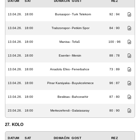
DATUM
SAT
DOMAĆIN
GOST
REZ
13.04.26.
18:00
Bursaspor
-
Turk Telekom
92 : 94
13.04.26.
18:00
Trabzonspor
-
Petkim Spor
84 : 90
13.04.26.
18:00
Manisa
-
Tofaš
100 : 96
13.04.26.
18:00
Esenler
-
Mersin
88 : 78
13.04.26.
18:00
Anadolu Efes
-
Fenerbahce
73 : 89
13.04.26.
18:00
Pinar Karsiyaka
-
Buyukcekmece
96 : 87
13.04.26.
18:00
Besiktas
-
Bahcesehir
87 : 80
23.04.26.
18:00
Merkezefendi
-
Galatasaray
80 : 90
27. KOLO
DATUM
SAT
DOMAĆIN
GOST
REZ