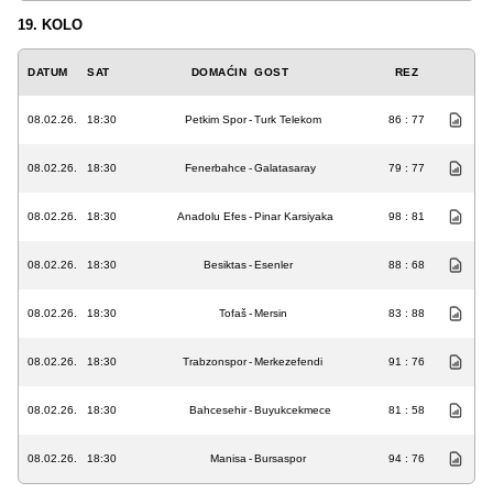
19. KOLO
DATUM
SAT
DOMAĆIN
GOST
REZ
08.02.26.
18:30
Petkim Spor
-
Turk Telekom
86 : 77
08.02.26.
18:30
Fenerbahce
-
Galatasaray
79 : 77
08.02.26.
18:30
Anadolu Efes
-
Pinar Karsiyaka
98 : 81
08.02.26.
18:30
Besiktas
-
Esenler
88 : 68
08.02.26.
18:30
Tofaš
-
Mersin
83 : 88
08.02.26.
18:30
Trabzonspor
-
Merkezefendi
91 : 76
08.02.26.
18:30
Bahcesehir
-
Buyukcekmece
81 : 58
08.02.26.
18:30
Manisa
-
Bursaspor
94 : 76