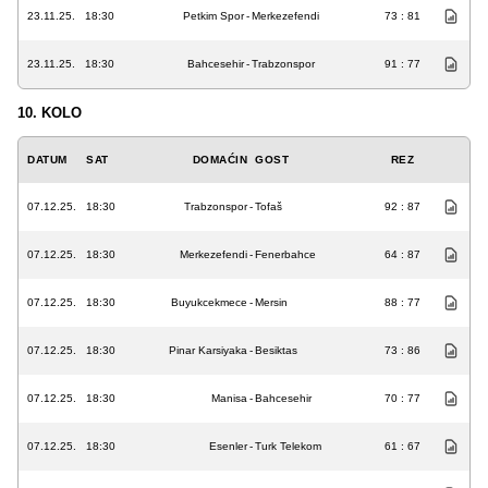
23.11.25.
18:30
Petkim Spor
-
Merkezefendi
73 : 81
23.11.25.
18:30
Bahcesehir
-
Trabzonspor
91 : 77
10. KOLO
DATUM
SAT
DOMAĆIN
GOST
REZ
07.12.25.
18:30
Trabzonspor
-
Tofaš
92 : 87
07.12.25.
18:30
Merkezefendi
-
Fenerbahce
64 : 87
07.12.25.
18:30
Buyukcekmece
-
Mersin
88 : 77
07.12.25.
18:30
Pinar Karsiyaka
-
Besiktas
73 : 86
07.12.25.
18:30
Manisa
-
Bahcesehir
70 : 77
07.12.25.
18:30
Esenler
-
Turk Telekom
61 : 67