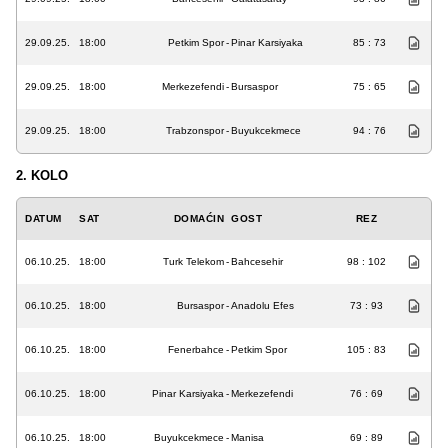
29.09.25.
18:00
Petkim Spor
-
Pinar Karsiyaka
85 : 73
29.09.25.
18:00
Merkezefendi
-
Bursaspor
75 : 65
29.09.25.
18:00
Trabzonspor
-
Buyukcekmece
94 : 76
2. KOLO
DATUM
SAT
DOMAĆIN
GOST
REZ
06.10.25.
18:00
Turk Telekom
-
Bahcesehir
98 : 102
06.10.25.
18:00
Bursaspor
-
Anadolu Efes
73 : 93
06.10.25.
18:00
Fenerbahce
-
Petkim Spor
105 : 83
06.10.25.
18:00
Pinar Karsiyaka
-
Merkezefendi
76 : 69
06.10.25.
18:00
Buyukcekmece
-
Manisa
69 : 89