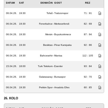
DATUM
SAT
DOMAĆIN
GOST
REZ
06.04.26.
19:30
Tofaš
-
Trabzonspor
71 : 91
06.04.26.
19:30
Fenerbahce
-
Merkezefendi
82 : 69
06.04.26.
19:30
Mersin
-
Buyukcekmece
87 : 94
06.04.26.
19:30
Besiktas
-
Pinar Karsiyaka
92 : 86
06.04.26.
19:30
Bahcesehir
-
Manisa
112 : 105
15.04.26.
18:00
Turk Telekom
-
Esenler
93 : 84
06.04.26.
19:30
Galatasaray
-
Bursaspor
92 : 70
06.04.26.
19:30
Petkim Spor
-
Anadolu Efes
60 : 85
26. KOLO