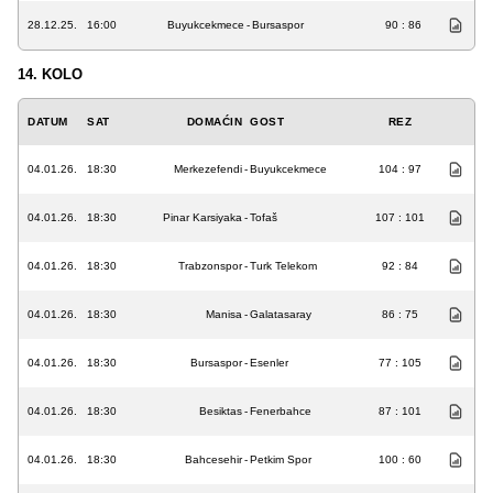
28.12.25.
16:00
Buyukcekmece
-
Bursaspor
90 : 86
14. KOLO
DATUM
SAT
DOMAĆIN
GOST
REZ
04.01.26.
18:30
Merkezefendi
-
Buyukcekmece
104 : 97
04.01.26.
18:30
Pinar Karsiyaka
-
Tofaš
107 : 101
04.01.26.
18:30
Trabzonspor
-
Turk Telekom
92 : 84
04.01.26.
18:30
Manisa
-
Galatasaray
86 : 75
04.01.26.
18:30
Bursaspor
-
Esenler
77 : 105
04.01.26.
18:30
Besiktas
-
Fenerbahce
87 : 101
04.01.26.
18:30
Bahcesehir
-
Petkim Spor
100 : 60