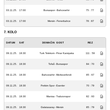
03.11.25.
17:00
Bursaspor
-
Bahcesehir
75 : 77
03.11.25.
17:00
Mersin
-
Fenerbahce
78 : 87
7. KOLO
DATUM
SAT
DOMAĆIN
GOST
REZ
09.11.25.
18:30
Turk Telekom
-
Pinar Karsiyaka
111 : 59
09.11.25.
18:30
Tofaš
-
Bursaspor
84 : 70
09.11.25.
18:30
Bahcesehir
-
Merkezefendi
85 : 67
09.11.25.
18:30
Petkim Spor
-
Esenler
70 : 79
09.11.25.
18:30
Manisa
-
Trabzonspor
82 : 93
09.11.25.
18:30
Galatasaray
-
Mersin
85 : 79