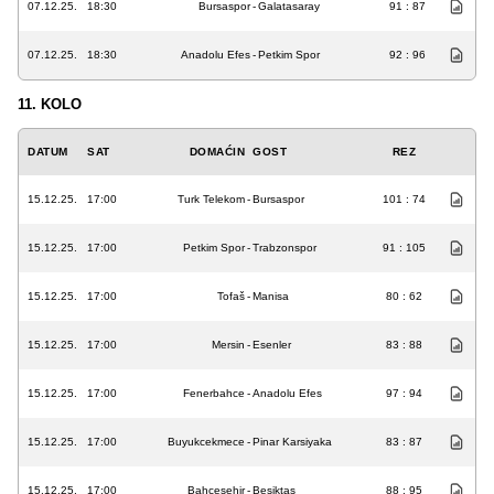
07.12.25.
18:30
Bursaspor
-
Galatasaray
91 : 87
07.12.25.
18:30
Anadolu Efes
-
Petkim Spor
92 : 96
11. KOLO
DATUM
SAT
DOMAĆIN
GOST
REZ
15.12.25.
17:00
Turk Telekom
-
Bursaspor
101 : 74
15.12.25.
17:00
Petkim Spor
-
Trabzonspor
91 : 105
15.12.25.
17:00
Tofaš
-
Manisa
80 : 62
15.12.25.
17:00
Mersin
-
Esenler
83 : 88
15.12.25.
17:00
Fenerbahce
-
Anadolu Efes
97 : 94
15.12.25.
17:00
Buyukcekmece
-
Pinar Karsiyaka
83 : 87
15.12.25.
17:00
Bahcesehir
-
Besiktas
88 : 95