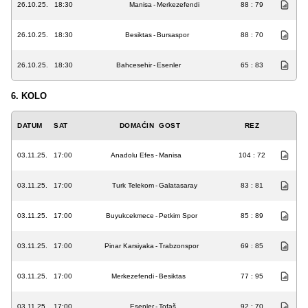
26.10.25.
18:30
Manisa
-
Merkezefendi
88 : 79
26.10.25.
18:30
Besiktas
-
Bursaspor
88 : 70
26.10.25.
18:30
Bahcesehir
-
Esenler
65 : 83
6. KOLO
DATUM
SAT
DOMAĆIN
GOST
REZ
03.11.25.
17:00
Anadolu Efes
-
Manisa
104 : 72
03.11.25.
17:00
Turk Telekom
-
Galatasaray
83 : 81
03.11.25.
17:00
Buyukcekmece
-
Petkim Spor
85 : 89
03.11.25.
17:00
Pinar Karsiyaka
-
Trabzonspor
69 : 85
03.11.25.
17:00
Merkezefendi
-
Besiktas
77 : 95
03.11.25.
17:00
Esenler
-
Tofaš
92 : 70