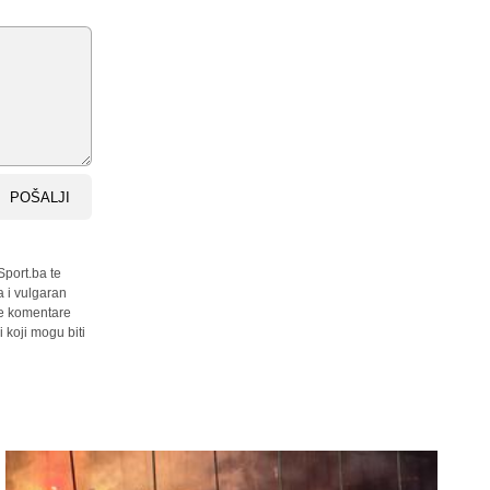
POŠALJI
Sport.ba te
a i vulgaran
sve komentare
 koji mogu biti