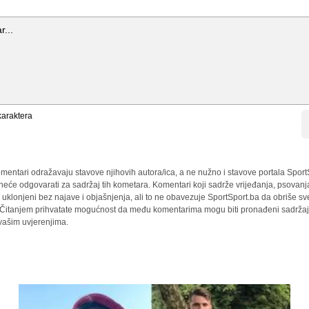
araktera
mentari odražavaju stavove njihovih autora/ica, a ne nužno i stavove portala Sport
 neće odgovarati za sadržaj tih kometara. Komentari koji sadrže vrijeđanja, psovanj
i uklonjeni bez najave i objašnjenja, ali to ne obavezuje SportSport.ba da obriše 
a. Čitanjem prihvatate mogućnost da među komentarima mogu biti pronađeni sadržaji
 vašim uvjerenjima.