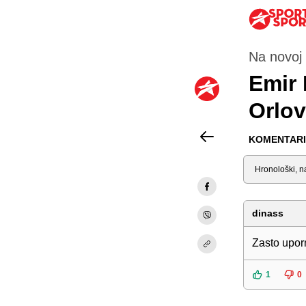
Na novoj 
Emir 
Orlov
KOMENTARI 
Sortiraj
dinass
Zasto uporn
1
0