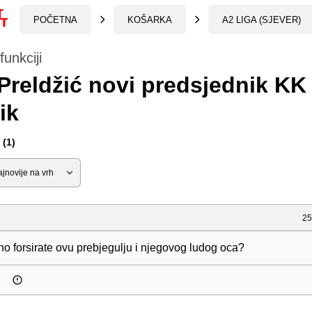
POČETNA
KOŠARKA
A2 LIGA (SJEVER)
funkciji
Preldžić novi predsjednik KK
ik
(1)
25
o forsirate ovu prebjegulju i njegovog ludog oca?