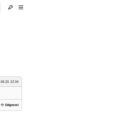
Otvori profil
Otvori meni
.06.20. 22:34
Odgovori