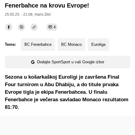
Fenerbahce na krovu Evrope!
25.05.25. - 21:08,
Haris Zilić
4
Teme:
BC Fenerbahce
BC Monaco
Euroliga
Dodajte SportSport u vaš Google izbor
Sezona u košarkaškoj Euroligi je završena Final
Four turnirom u Abu Dhabiju, a do titule prvaka
Evrope tigla je ekipa Fenerbahcea. U finalu
Fenerbahce je večeras savladao Monaco rezultatom
81:70.