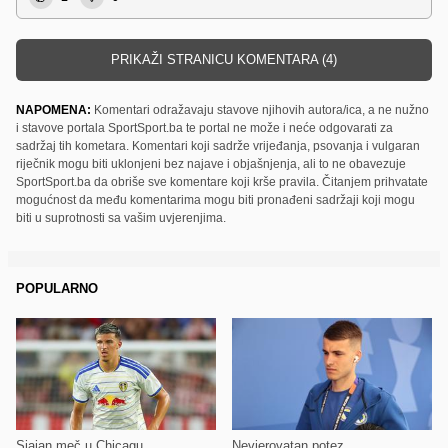
PRIKAŽI STRANICU KOMENTARA (4)
NAPOMENA:
Komentari odražavaju stavove njihovih autora/ica, a ne nužno
i stavove portala SportSport.ba te portal ne može i neće odgovarati za
sadržaj tih kometara. Komentari koji sadrže vrijeđanja, psovanja i vulgaran
riječnik mogu biti uklonjeni bez najave i objašnjenja, ali to ne obavezuje
SportSport.ba da obriše sve komentare koji krše pravila. Čitanjem prihvatate
mogućnost da među komentarima mogu biti pronađeni sadržaji koji mogu
biti u suprotnosti sa vašim uvjerenjima.
POPULARNO
Sjajan meč u Chicagu
Nevjerovatan potez