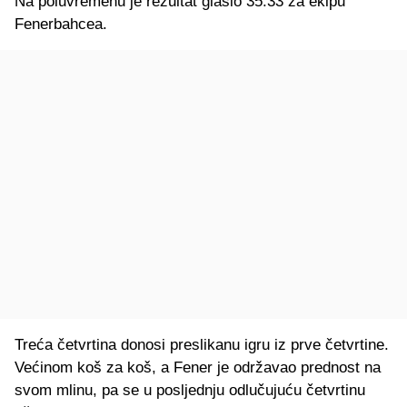
Na poluvremenu je rezultat glasio 35:33 za ekipu
Fenerbahcea.
Treća četvrtina donosi preslikanu igru iz prve četvrtine.
Većinom koš za koš, a Fener je održavao prednost na
svom mlinu, pa se u posljednju odlučujuću četvrtinu