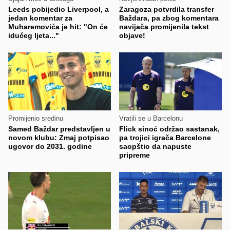
Leeds pobijedio Liverpool, a
Zaragoza potvrdila transfer
jedan komentar za
Baždara, pa zbog komentara
Muharemovića je hit: "On će
navijača promijenila tekst
idućeg ljeta..."
objave!
Promijenio sredinu
Vratili se u Barcelonu
Samed Baždar predstavljen u
Flick sinoć održao sastanak,
novom klubu: Zmaj potpisao
pa trojici igrača Barcelone
ugovor do 2031. godine
saopštio da napuste
pripreme