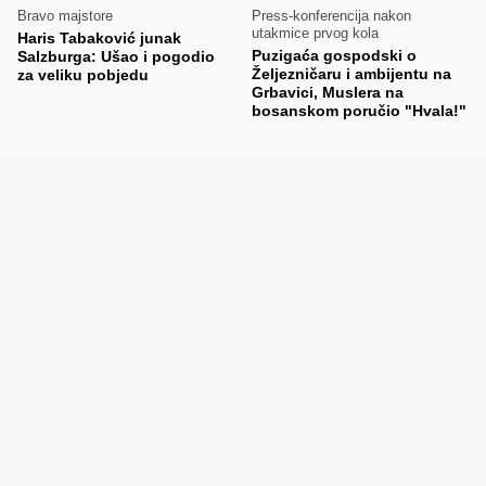
Bravo majstore
Press-konferencija nakon
utakmice prvog kola
Haris Tabaković junak
Puzigaća gospodski o
Salzburga: Ušao i pogodio
Željezničaru i ambijentu na
za veliku pobjedu
Grbavici, Muslera na
bosanskom poručio "Hvala!"