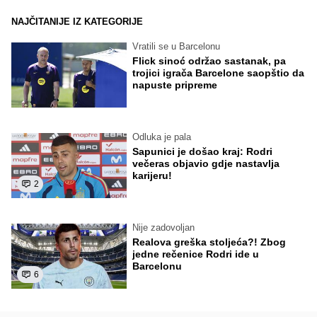
NAJČITANIJE IZ KATEGORIJE
Vratili se u Barcelonu
Flick sinoć održao sastanak, pa
trojici igrača Barcelone saopštio da
napuste pripreme
Odluka je pala
Sapunici je došao kraj: Rodri
večeras objavio gdje nastavlja
karijeru!
2
Nije zadovoljan
Realova greška stoljeća?! Zbog
jedne rečenice Rodri ide u
Barcelonu
6