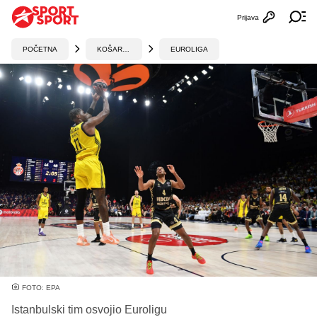
Prijava
Otvori profi
Ot
POČETNA
KOŠARKA
EUROLIGA
FOTO: EPA
Istanbulski tim osvojio Euroligu