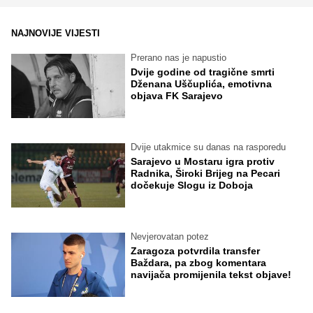
NAJNOVIJE VIJESTI
Prerano nas je napustio
Dvije godine od tragične smrti
Dženana Uščuplića, emotivna
objava FK Sarajevo
Dvije utakmice su danas na rasporedu
Sarajevo u Mostaru igra protiv
Radnika, Široki Brijeg na Pecari
dočekuje Slogu iz Doboja
Nevjerovatan potez
Zaragoza potvrdila transfer
Baždara, pa zbog komentara
navijača promijenila tekst objave!