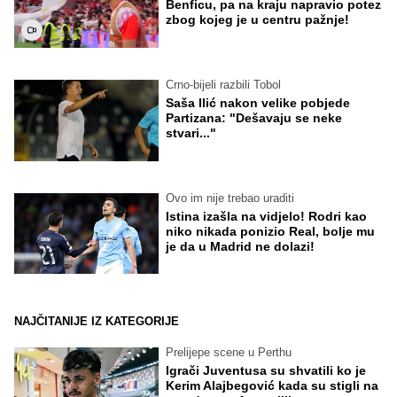
Benficu, pa na kraju napravio potez
zbog kojeg je u centru pažnje!
Crno-bijeli razbili Tobol
Saša Ilić nakon velike pobjede
Partizana: "Dešavaju se neke
stvari..."
Ovo im nije trebao uraditi
Istina izašla na vidjelo! Rodri kao
niko nikada ponizio Real, bolje mu
je da u Madrid ne dolazi!
NAJČITANIJE IZ KATEGORIJE
Prelijepe scene u Perthu
Igrači Juventusa su shvatili ko je
Kerim Alajbegović kada su stigli na