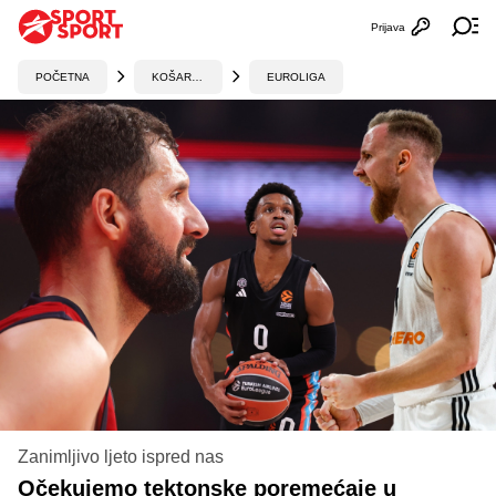
Prijava
Otvori profi
Ot
POČETNA
KOŠARKA
EUROLIGA
Zanimljivo ljeto ispred nas
Očekujemo tektonske poremećaje u