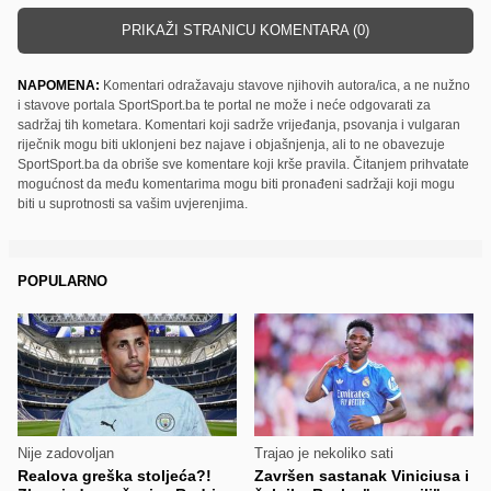
PRIKAŽI STRANICU KOMENTARA (0)
NAPOMENA:
Komentari odražavaju stavove njihovih autora/ica, a ne nužno
i stavove portala SportSport.ba te portal ne može i neće odgovarati za
sadržaj tih kometara. Komentari koji sadrže vrijeđanja, psovanja i vulgaran
riječnik mogu biti uklonjeni bez najave i objašnjenja, ali to ne obavezuje
SportSport.ba da obriše sve komentare koji krše pravila. Čitanjem prihvatate
mogućnost da među komentarima mogu biti pronađeni sadržaji koji mogu
biti u suprotnosti sa vašim uvjerenjima.
POPULARNO
Nije zadovoljan
Trajao je nekoliko sati
Realova greška stoljeća?!
Završen sastanak Viniciusa i