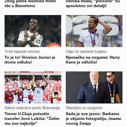
Zbog jedne rečenice Rodri
čelnika Reala, "procurili" su
ide u Barcelonu
apsolutno svi detalji!
Tvrdi španski novinar
Gdje će nastaviti karijeru
To je to! Vinicius Junior je
Njemačka na nogama: Harry
donio odluku!
Kane je odlučio!
Nakon utakmice protiv Botosanija
Obavljeni su razgovori
Trener U.Cluja potvrdio
Sada je sve jasno: Barbarez
transfer Jove Lukića: "Želim
je objavio fotografiju, imamo
mu sve najbolje"
novog Zmaja