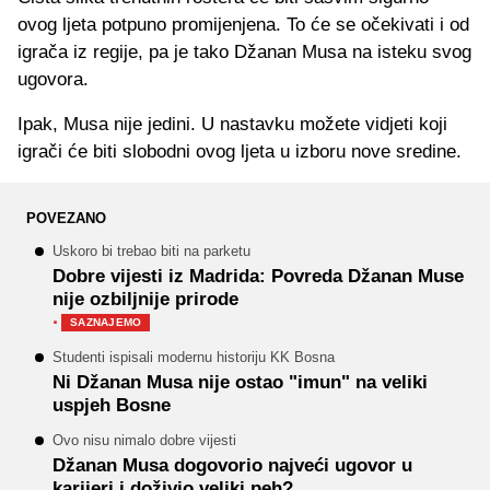
ovog ljeta potpuno promijenjena. To će se očekivati i od
igrača iz regije, pa je tako Džanan Musa na isteku svog
ugovora.
Ipak, Musa nije jedini. U nastavku možete vidjeti koji
igrači će biti slobodni ovog ljeta u izboru nove sredine.
POVEZANO
Uskoro bi trebao biti na parketu
Dobre vijesti iz Madrida: Povreda Džanan Muse
nije ozbiljnije prirode
·
SAZNAJEMO
Studenti ispisali modernu historiju KK Bosna
Ni Džanan Musa nije ostao "imun" na veliki
uspjeh Bosne
Ovo nisu nimalo dobre vijesti
Džanan Musa dogovorio najveći ugovor u
karijeri i doživio veliki peh?