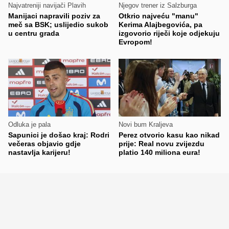
Najvatreniji navijači Plavih
Njegov trener iz Salzburga
Manijaci napravili poziv za
Otkrio najveću "manu"
meč sa BSK; uslijedio sukob
Kerima Alajbegovića, pa
u centru grada
izgovorio riječi koje odjekuju
Evropom!
Odluka je pala
Novi bum Kraljeva
Sapunici je došao kraj: Rodri
Perez otvorio kasu kao nikad
večeras objavio gdje
prije: Real novu zvijezdu
nastavlja karijeru!
platio 140 miliona eura!