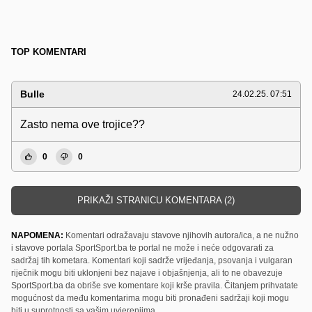
TOP KOMENTARI
Bulle
24.02.25. 07:51
Zasto nema ove trojice??
0
0
PRIKAŽI STRANICU KOMENTARA (2)
NAPOMENA:
Komentari odražavaju stavove njihovih autora/ica, a ne nužno
i stavove portala SportSport.ba te portal ne može i neće odgovarati za
sadržaj tih kometara. Komentari koji sadrže vrijeđanja, psovanja i vulgaran
riječnik mogu biti uklonjeni bez najave i objašnjenja, ali to ne obavezuje
SportSport.ba da obriše sve komentare koji krše pravila. Čitanjem prihvatate
mogućnost da među komentarima mogu biti pronađeni sadržaji koji mogu
biti u suprotnosti sa vašim uvjerenjima.