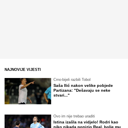
NAJNOVIJE VIJESTI
Crno-bijeli razbili Tobol
Saša Ilić nakon velike pobjede
Partizana: "Dešavaju se neke
stvari..."
Ovo im nije trebao uraditi
Istina izašla na vidjelo! Rodri kao
niko nikada ponizio Real, bolje mu