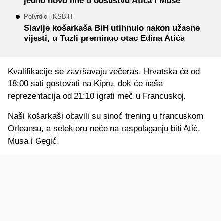
jedno novo ime u odsustvu Atića i Muse
Potvrdio i KSBiH
Slavlje košarkaša BiH utihnulo nakon užasne
vijesti, u Tuzli preminuo otac Edina Atića
Kvalifikacije se završavaju večeras. Hrvatska će od
18:00 sati gostovati na Kipru, dok će naša
reprezentacija od 21:10 igrati meč u Francuskoj.
Naši košarkaši obavili su sinoć trening u francuskom
Orleansu, a selektoru neće na raspolaganju biti Atić,
Musa i Gegić.