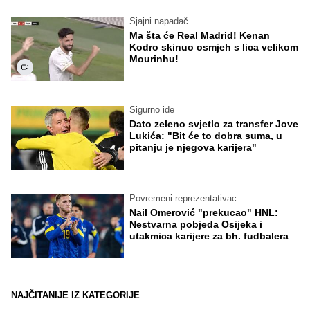
Sjajni napadač
Ma šta će Real Madrid! Kenan
Kodro skinuo osmjeh s lica velikom
Mourinhu!
Sigurno ide
Dato zeleno svjetlo za transfer Jove
Lukića: "Bit će to dobra suma, u
pitanju je njegova karijera"
Povremeni reprezentativac
Nail Omerović "prekucao" HNL:
Nestvarna pobjeda Osijeka i
utakmica karijere za bh. fudbalera
NAJČITANIJE IZ KATEGORIJE