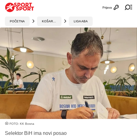
Prijava
Otvori profi
Ot
POČETNA
KOŠARKA
LIGA ABA
FOTO: KK Bosna
Selektor BiH ima novi posao