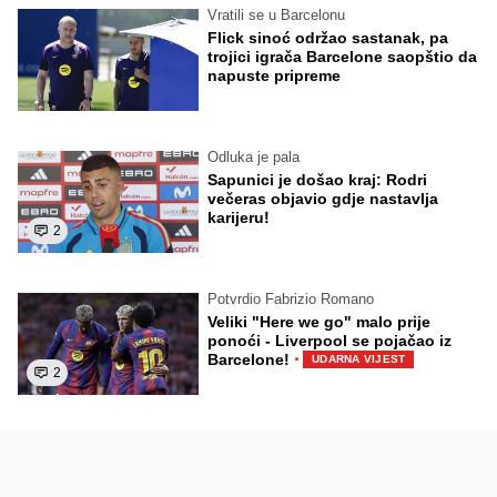
Vratili se u Barcelonu
Flick sinoć održao sastanak, pa
trojici igrača Barcelone saopštio da
napuste pripreme
Odluka je pala
Sapunici je došao kraj: Rodri
večeras objavio gdje nastavlja
karijeru!
2
Potvrdio Fabrizio Romano
Veliki "Here we go" malo prije
ponoći - Liverpool se pojačao iz
·
Barcelone!
UDARNA VIJEST
2