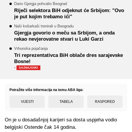
Dario Gjergja pohvalio Beograd
Riječi selektora BiH odjeknut će Srbijom: "Ovo
je put kojim trebamo ići"
Naši košarkaši trenirali u Beogradu
Gjergja govorio o meču sa Srbijom, a onda
rekao nevjerovatne stvari u Luki Garzi
Vrhunska pojačanja
Tri reprezentativca BiH oblače dres sarajevske
Bosne!
·
SAZNAJEMO
Potražite više informacija na temu ABA liga:
VIJESTI
TABELA
RASPORED
On je u dosadašnjoj karijeri sa dosta uspjeha vodio
belgijski Ostende čak 14 godina.