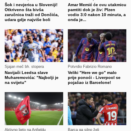
Šok i nevjerica u Sloveniji!
Amar Memić će ovu utakmicu
Otkriveno šta bivša
pamtiti dok je živ: Plzen
zaručnica traži od Dončića,
vodio 3:0 nakon 10 minuta, a
udara gdje najviše boli
onda je...
Sjajan meč bh. stopera
Potvrdio Fabrizio Romano
Navijači Leedsa slave
Veliki "Here we go" malo
Muharemovića: "Najbolji je
prije ponoći - Liverpool se
na svijetu"
pojačao iz Barcelone!
Aktivno ljeto na Anfieldu
Barca ga silno želi