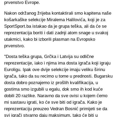
prvenstvo Evrope.
Nakon održanog žrijeba kontaktirali smo kapitena naše
košarkaške selekcije Miralema Halilovića, koji je za
SportSport.ba istakao da je grupa teška, ali da će se
reprezentacija boriti i dati zadnji atom snage u svakoj
utakmici, kako bi izborili plasman na Evropsko
prvenstvo.
"Dosta teška grupa, Grčka i Latvija su odlične
reprezentacije, iako i njima ima dosta igrača koji igraju
Euroligu. Ipak ove dvije selekcije imaju veliku širinu
igrača, tako da su recimo u tome u prednosti. Bugarsku
dosta dobro poznajemo iz prošlih kvalifikacija, u
gostima smo izgubili u egalu, dok smo ih kod kuće
dobili 20 razlike. Naravno da sve ovisi u kojem ćemo
mi sastavu igrati, ko će sve biti od igrača. Kako je
reprezentaciju preuzeo Vedran Bosnić primijeti se da
svi igrači stvarno daju maksimum, tako će biti u