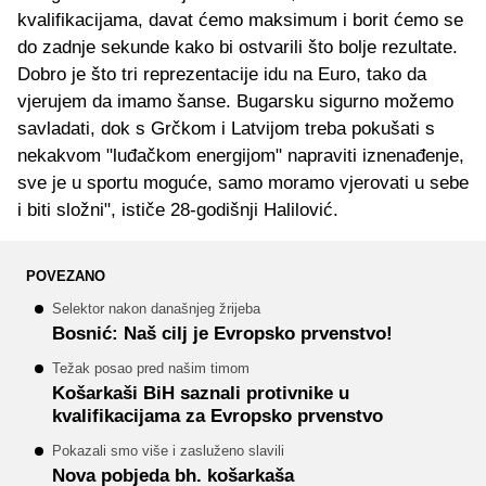
kvalifikacijama, davat ćemo maksimum i borit ćemo se
do zadnje sekunde kako bi ostvarili što bolje rezultate.
Dobro je što tri reprezentacije idu na Euro, tako da
vjerujem da imamo šanse. Bugarsku sigurno možemo
savladati, dok s Grčkom i Latvijom treba pokušati s
nekakvom "luđačkom energijom" napraviti iznenađenje,
sve je u sportu moguće, samo moramo vjerovati u sebe
i biti složni", ističe 28-godišnji Halilović.
POVEZANO
Selektor nakon današnjeg žrijeba
Bosnić: Naš cilj je Evropsko prvenstvo!
Težak posao pred našim timom
Košarkaši BiH saznali protivnike u
kvalifikacijama za Evropsko prvenstvo
Pokazali smo više i zasluženo slavili
Nova pobjeda bh. košarkaša