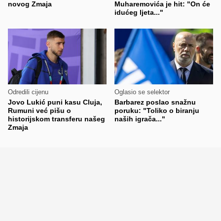
novog Zmaja
Muharemovića je hit: "On će
idućeg ljeta..."
Odredili cijenu
Oglasio se selektor
Jovo Lukić puni kasu Cluja,
Barbarez poslao snažnu
Rumuni već pišu o
poruku: "Toliko o biranju
historijskom transferu našeg
naših igrača..."
Zmaja