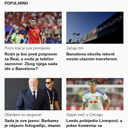
POPULARNO
Poziv koji je sve promijenio
Jačaju tim
Rodri je bio pred potpisom
Barcelona oborila rekord
za Real, a onda je telefon
novim ulaznim transferom
zazvonio: Zbog njega sada
ide u Barcelonu?
Obavljeni su razgovori
Sjajan meč u Chicagu
Sada je sve jasno: Barbarez
Leeds pobijedio Liverpool, a
je objavio fotografiju, imamo
jedan komentar za