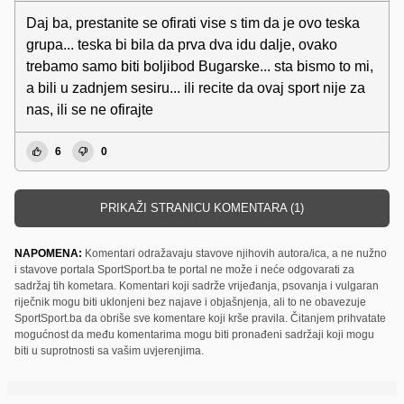
Daj ba, prestanite se ofirati vise s tim da je ovo teska
grupa... teska bi bila da prva dva idu dalje, ovako
trebamo samo biti boljibod Bugarske... sta bismo to mi,
a bili u zadnjem sesiru... ili recite da ovaj sport nije za
nas, ili se ne ofirajte
6
0
PRIKAŽI STRANICU KOMENTARA (1)
NAPOMENA:
Komentari odražavaju stavove njihovih autora/ica, a ne nužno
i stavove portala SportSport.ba te portal ne može i neće odgovarati za
sadržaj tih kometara. Komentari koji sadrže vrijeđanja, psovanja i vulgaran
riječnik mogu biti uklonjeni bez najave i objašnjenja, ali to ne obavezuje
SportSport.ba da obriše sve komentare koji krše pravila. Čitanjem prihvatate
mogućnost da među komentarima mogu biti pronađeni sadržaji koji mogu
biti u suprotnosti sa vašim uvjerenjima.