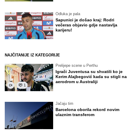
Odluka je pala
Sapunici je došao kraj: Rodri
večeras objavio gdje nastavlja
karijeru!
NAJČITANIJE IZ KATEGORIJE
Prelijepe scene u Perthu
Igrači Juventusa su shvatili ko je
Kerim Alajbegović kada su stigli na
aerodrom u Australiji
1
Jačaju tim
Barcelona oborila rekord novim
ulaznim transferom