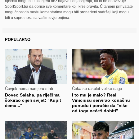
riječnik mogu biti uklonjeni bez najave i objašnjenja, ali to ne obavezuje
SportSport.ba da obriše sve komentare koji krše pravila. Čitanjem prihvatate
mogućnost da među komentarima mogu biti pronađeni sadržaji koji mogu
biti u suprotnosti sa vašim uvjerenjima.
POPULARNO
Čovjek nema namjeru stati
Čeka se rasplet velike sage
Doveo Salaha, pa riječima
I to mu je malo? Real
šokirao cijeli svijet: "Kupit
Viniciusu servirao konačnu
ćemo..."
ponudu i poručio da "više
od toga nećeš dobiti"