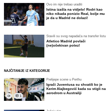
Ovo im nije trebao uraditi
Istina izašla na vidjelo! Rodri kao
niko nikada ponizio Real, bolje mu
je da u Madrid ne dolazi!
Stavili su svog napadača na transfer listu
Atletico Madrid povlači
(ne)očekivan potez!
NAJČITANIJE IZ KATEGORIJE
Prelijepe scene u Perthu
Igrači Juventusa su shvatili ko je
Kerim Alajbegović kada su stigli na
aerodrom u Australiji
1