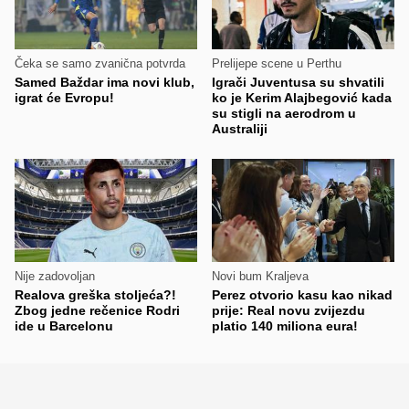
Čeka se samo zvanična potvrda
Prelijepe scene u Perthu
Samed Baždar ima novi klub,
Igrači Juventusa su shvatili
igrat će Evropu!
ko je Kerim Alajbegović kada
su stigli na aerodrom u
Australiji
Nije zadovoljan
Novi bum Kraljeva
Realova greška stoljeća?!
Perez otvorio kasu kao nikad
Zbog jedne rečenice Rodri
prije: Real novu zvijezdu
ide u Barcelonu
platio 140 miliona eura!