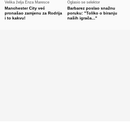
Velika želja Enza Maresce
Oglasio se selektor
Manchester City već
Barbarez poslao snažnu
pronašao zamjenu za Rodrija
poruku: "Toliko o biranju
i to kakvu!
naših igrača..."