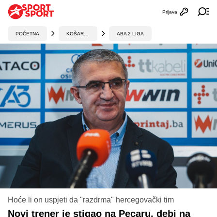
Prijava
Otvori profi
Ot
POČETNA
KOŠARKA
ABA 2 LIGA
Hoće li on uspjeti da "razdrma" hercegovački tim
Novi trener je stigao na Pecaru, debi na