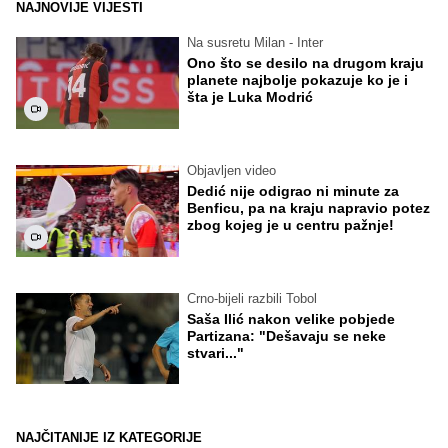
NAJNOVIJE VIJESTI
Na susretu Milan - Inter
Ono što se desilo na drugom kraju
planete najbolje pokazuje ko je i
šta je Luka Modrić
Objavljen video
Dedić nije odigrao ni minute za
Benficu, pa na kraju napravio potez
zbog kojeg je u centru pažnje!
Crno-bijeli razbili Tobol
Saša Ilić nakon velike pobjede
Partizana: "Dešavaju se neke
stvari..."
NAJČITANIJE IZ KATEGORIJE