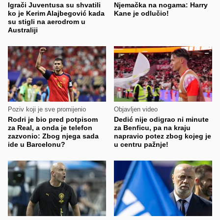
Igrači Juventusa su shvatili
Njemačka na nogama: Harry
ko je Kerim Alajbegović kada
Kane je odlučio!
su stigli na aerodrom u
Australiji
Poziv koji je sve promijenio
Objavljen video
Rodri je bio pred potpisom
Dedić nije odigrao ni minute
za Real, a onda je telefon
za Benficu, pa na kraju
zazvonio: Zbog njega sada
napravio potez zbog kojeg je
ide u Barcelonu?
u centru pažnje!