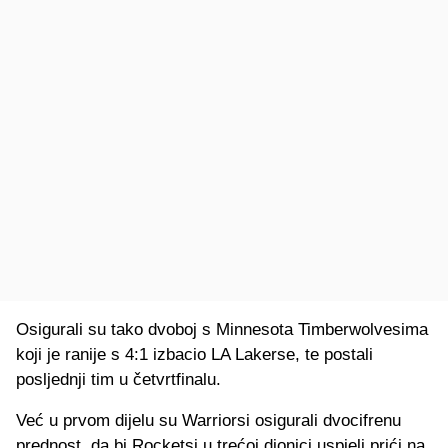
Osigurali su tako dvoboj s Minnesota Timberwolvesima
koji je ranije s 4:1 izbacio LA Lakerse, te postali
posljednji tim u četvrtfinalu.
Već u prvom dijelu su Warriorsi osigurali dvocifrenu
prednost, da bi Rocketsi u trećoj dionici uspjeli prići na