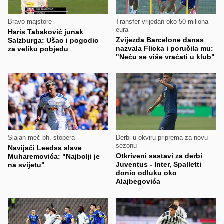
Bravo majstore
Transfer vrijedan oko 50 miliona
eura
Haris Tabaković junak
Zvijezda Barcelone danas
Salzburga: Ušao i pogodio
nazvala Flicka i poručila mu:
za veliku pobjedu
"Neću se više vraćati u klub"
Sjajan meč bh. stopera
Derbi u okviru priprema za novu
sezonu
Navijači Leedsa slave
Otkriveni sastavi za derbi
Muharemovića: "Najbolji je
Juventus - Inter, Spalletti
na svijetu"
donio odluku oko
Alajbegovića