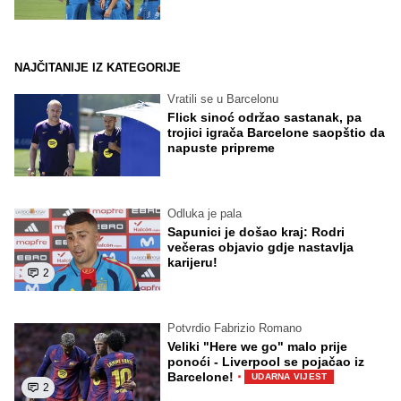
NAJČITANIJE IZ KATEGORIJE
Vratili se u Barcelonu
Flick sinoć održao sastanak, pa
trojici igrača Barcelone saopštio da
napuste pripreme
Odluka je pala
Sapunici je došao kraj: Rodri
večeras objavio gdje nastavlja
karijeru!
2
Potvrdio Fabrizio Romano
Veliki "Here we go" malo prije
ponoći - Liverpool se pojačao iz
·
Barcelone!
UDARNA VIJEST
2