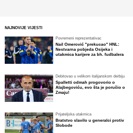
NAJNOVIJE VIJESTI
Povremeni reprezentativac
Nail Omerović "prekucao" HNL:
Nestvarna pobjeda Osijeka i
utakmica karijere za bh. fudbalera
Debitovao u velikom italijanskom derbiju
Spalletti odmah progovorio o
Alajbegoviću, evo šta je poručio o
Zmaju!
Prijateljska utakmica
Bratstvo slavilo u generalci protiv
Slobode