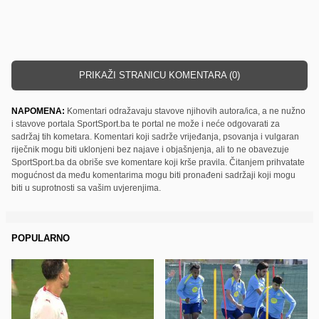
PRIKAŽI STRANICU KOMENTARA (0)
NAPOMENA:
Komentari odražavaju stavove njihovih autora/ica, a ne nužno
i stavove portala SportSport.ba te portal ne može i neće odgovarati za
sadržaj tih kometara. Komentari koji sadrže vrijeđanja, psovanja i vulgaran
riječnik mogu biti uklonjeni bez najave i objašnjenja, ali to ne obavezuje
SportSport.ba da obriše sve komentare koji krše pravila. Čitanjem prihvatate
mogućnost da među komentarima mogu biti pronađeni sadržaji koji mogu
biti u suprotnosti sa vašim uvjerenjima.
POPULARNO