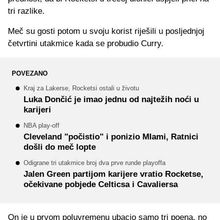
tri razlike.
Meč su gosti potom u svoju korist riješili u posljednjoj
četvrtini utakmice kada se probudio Curry.
POVEZANO
Kraj za Lakerse, Rocketsi ostali u životu
Luka Dončić je imao jednu od najtežih noći u
karijeri
NBA play-off
Cleveland "počistio" i ponizio MIami, Ratnici
došli do meč lopte
Odigrane tri utakmice broj dva prve runde playoffa
Jalen Green partijom karijere vratio Rocketse,
očekivane pobjede Celticsa i Cavaliersa
On je u prvom poluvremenu ubacio samo tri poena, no