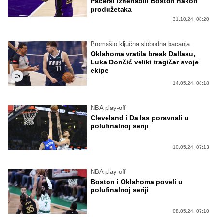
Pacersi iznenadili Boston nakon
produžetaka
31.10.24. 08:20
Promašio ključna slobodna bacanja
Oklahoma vratila break Dallasu,
Luka Dončić veliki tragičar svoje
ekipe
14.05.24. 08:18
NBA play-off
Cleveland i Dallas poravnali u
polufinalnoj seriji
10.05.24. 07:13
NBA play off
Boston i Oklahoma poveli u
polufinalnoj seriji
08.05.24. 07:10