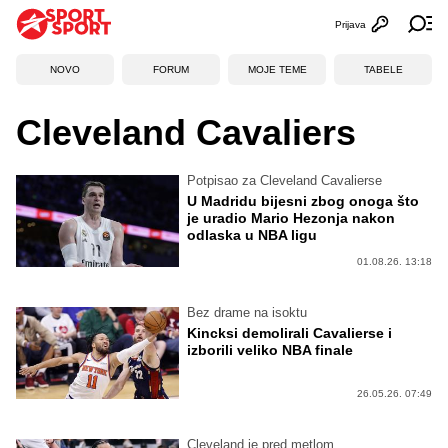
Prijava
Otvori profi
Ot
NOVO
FORUM
MOJE TEME
TABELE
Cleveland Cavaliers
Potpisao za Cleveland Cavalierse
U Madridu bijesni zbog onoga što
je uradio Mario Hezonja nakon
odlaska u NBA ligu
01.08.26. 13:18
Bez drame na isoktu
Kincksi demolirali Cavalierse i
izborili veliko NBA finale
26.05.26. 07:49
Cleveland je pred metlom