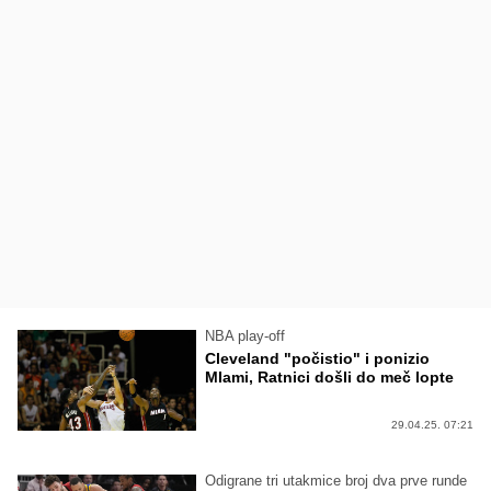
NBA play-off
Cleveland "počistio" i ponizio
MIami, Ratnici došli do meč lopte
29.04.25. 07:21
Odigrane tri utakmice broj dva prve runde