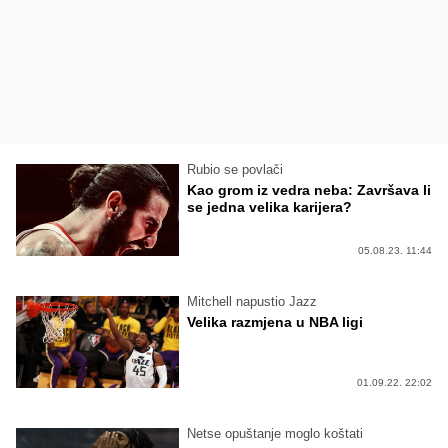
Rubio se povlači
Kao grom iz vedra neba: Završava li
se jedna velika karijera?
05.08.23. 11:44
Mitchell napustio Jazz
Velika razmjena u NBA ligi
01.09.22. 22:02
Netse opuštanje moglo koštati