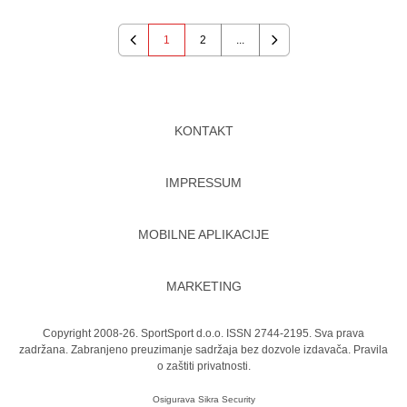
1
2
...
Previous
Next
KONTAKT
IMPRESSUM
MOBILNE APLIKACIJE
MARKETING
Copyright 2008-26. SportSport d.o.o. ISSN 2744-2195. Sva prava
zadržana. Zabranjeno preuzimanje sadržaja bez dozvole izdavača.
Pravila
o zaštiti privatnosti.
Osigurava
Sikra Security