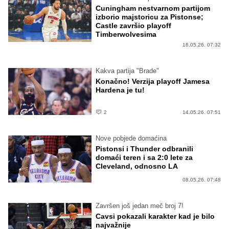
Cuningham nestvarnom partijom
izborio majstoricu za Pistonse;
Castle završio playoff
Timberwolvesima
16.05.26. 07:32
Kakva partija "Brade"
Konačno! Verzija playoff Jamesa
Hardena je tu!
2
14.05.26. 07:51
Nove pobjede domaćina
Pistonsi i Thunder odbranili
domaći teren i sa 2:0 lete za
Cleveland, odnosno LA
08.05.26. 07:48
Završen još jedan meč broj 7!
Cavsi pokazali karakter kad je bilo
najvažnije