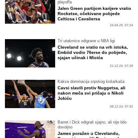
playoffa
Jalen Green partijom karijere vratio
Rocketse, očekivane pobjede
Celticsa i Cavaliersa
24.04.25. 07:24
Tri utakmice odigrane u NBA ligi
Cleveland se vratio na vrh istoka,
Embiid vodio 76erse do pobjede,
sjajan učinak i Micića
21.12.24. 07:28
Kakva dominacija srpskog košarkaša
Cavsi slavili protiv Nuggetsa, ali
nakon meča svi pričaju o Nikoli
Jokiću
06.12.24. 07:52
Barret i Dick odigrali sjajno, ali nije bilo
dovoljno
James poražen u Clevelandu,