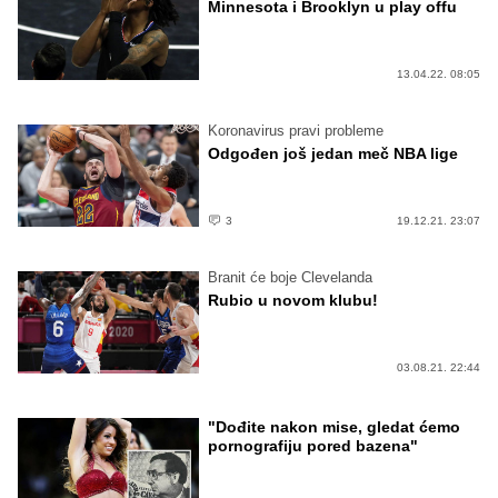
Minnesota i Brooklyn u play offu
13.04.22. 08:05
Koronavirus pravi probleme
Odgođen još jedan meč NBA lige
3
19.12.21. 23:07
Branit će boje Clevelanda
Rubio u novom klubu!
03.08.21. 22:44
"Dođite nakon mise, gledat ćemo
pornografiju pored bazena"