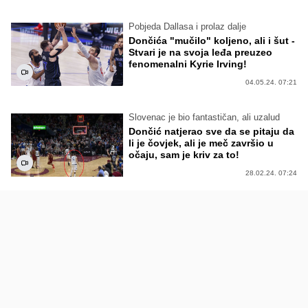
Pobjeda Dallasa i prolaz dalje
Dončića "mučilo" koljeno, ali i šut -
Stvari je na svoja leđa preuzeo
fenomenalni Kyrie Irving!
04.05.24. 07:21
Slovenac je bio fantastičan, ali uzalud
Dončić natjerao sve da se pitaju da
li je čovjek, ali je meč završio u
očaju, sam je kriv za to!
28.02.24. 07:24