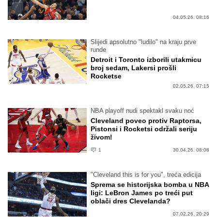
04.05.26. 08:16
Slijedi apsolutno "ludilo" na kraju prve
runde
Detroit i Toronto izborili utakmicu
broj sedam, Lakersi prošli
Rocketse
02.05.26. 07:15
NBA playoff nudi spektakl svaku noć
Cleveland poveo protiv Raptorsa,
Pistonsi i Rocketsi održali seriju
živom!
1
30.04.26. 08:08
"Cleveland this is for you", treća edicija
Sprema se historijska bomba u NBA
ligi: LeBron James po treći put
oblači dres Clevelanda?
07.02.26. 20:29