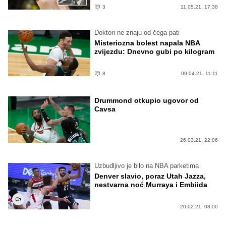
3
11.05.21. 17:38
Doktori ne znaju od čega pati
Misteriozna bolest napala NBA
zvijezdu: Dnevno gubi po kilogram
8
09.04.21. 11:11
Drummond otkupio ugovor od
Cavsa
26.03.21. 22:06
Uzbudljivo je bilo na NBA parketima
Denver slavio, poraz Utah Jazza,
nestvarna noć Murraya i Embiida
20.02.21. 08:00