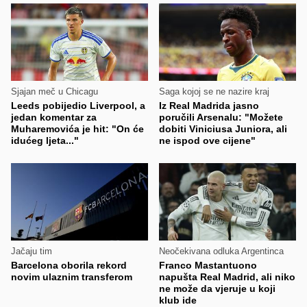
Sjajan meč u Chicagu
Saga kojoj se ne nazire kraj
Leeds pobijedio Liverpool, a
Iz Real Madrida jasno
jedan komentar za
poručili Arsenalu: "Možete
Muharemovića je hit: "On će
dobiti Viniciusa Juniora, ali
idućeg ljeta..."
ne ispod ove cijene"
Jačaju tim
Neočekivana odluka Argentinca
Barcelona oborila rekord
Franco Mastantuono
novim ulaznim transferom
napušta Real Madrid, ali niko
ne može da vjeruje u koji
klub ide