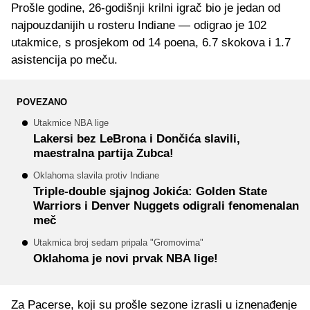
Prošle godine, 26-godišnji krilni igrač bio je jedan od
najpouzdanijih u rosteru Indiane — odigrao je 102
utakmice, s prosjekom od 14 poena, 6.7 skokova i 1.7
asistencija po meču.
POVEZANO
Utakmice NBA lige
Lakersi bez LeBrona i Dončića slavili,
maestralna partija Zubca!
Oklahoma slavila protiv Indiane
Triple-double sjajnog Jokića: Golden State
Warriors i Denver Nuggets odigrali fenomenalan
meč
Utakmica broj sedam pripala "Gromovima"
Oklahoma je novi prvak NBA lige!
Za Pacerse, koji su prošle sezone izrasli u iznenađenje