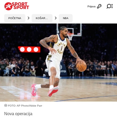
Prijava
Otvori profi
Ot
POČETNA
KOŠARKA
NBA
FOTO: AP Photo/Abbie Parr
Nova operacija