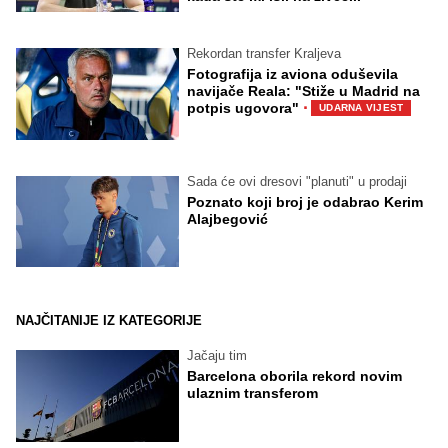
Rekordan transfer Kraljeva
Fotografija iz aviona oduševila
navijače Reala: "Stiže u Madrid na
·
potpis ugovora"
UDARNA VIJEST
Sada će ovi dresovi "planuti" u prodaji
Poznato koji broj je odabrao Kerim
Alajbegović
NAJČITANIJE IZ KATEGORIJE
Jačaju tim
Barcelona oborila rekord novim
ulaznim transferom