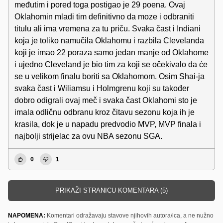
međutim i pored toga postigao je 29 poena. Ovaj
Oklahomin mladi tim definitivno da moze i odbraniti
titulu ali ima vremena za tu priču. Svaka čast i Indiani
koja je toliko namučila Oklahomu i razbila Clevelanda
koji je imao 22 poraza samo jedan manje od Oklahome
i ujedno Cleveland je bio tim za koji se očekivalo da će
se u velikom finalu boriti sa Oklahomom. Osim Shai-ja
svaka čast i Wiliamsu i Holmgrenu koji su također
dobro odigrali ovaj meč i svaka čast Oklahomi sto je
imala odličnu odbranu kroz čitavu sezonu koja ih je
krasila, dok je u napadu predvodio MVP, MVP finala i
najbolji strijelac za ovu NBA sezonu SGA.
0
1
PRIKAŽI STRANICU KOMENTARA (5)
NAPOMENA:
Komentari odražavaju stavove njihovih autora/ica, a ne nužno