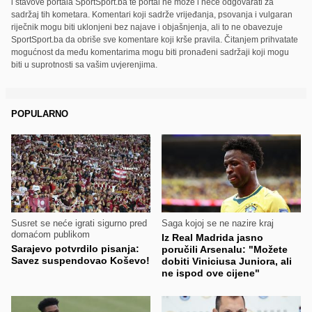
i stavove portala SportSport.ba te portal ne može i neće odgovarati za
sadržaj tih kometara. Komentari koji sadrže vrijeđanja, psovanja i vulgaran
riječnik mogu biti uklonjeni bez najave i objašnjenja, ali to ne obavezuje
SportSport.ba da obriše sve komentare koji krše pravila. Čitanjem prihvatate
mogućnost da među komentarima mogu biti pronađeni sadržaji koji mogu
biti u suprotnosti sa vašim uvjerenjima.
POPULARNO
Susret se neće igrati sigurno pred
Saga kojoj se ne nazire kraj
domaćom publikom
Iz Real Madrida jasno
Sarajevo potvrdilo pisanja:
poručili Arsenalu: "Možete
Savez suspendovao Koševo!
dobiti Viniciusa Juniora, ali
ne ispod ove cijene"