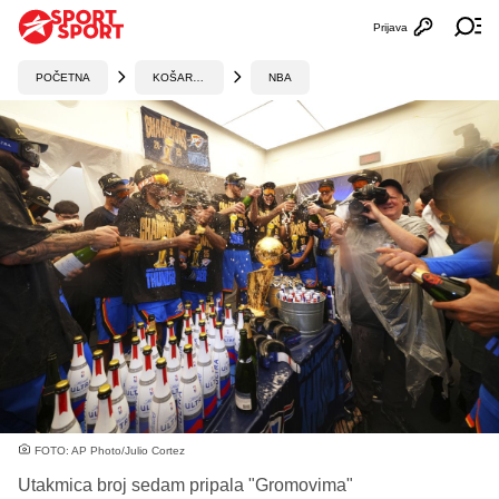
Prijava
Otvori profi
Ot
POČETNA
KOŠARKA
NBA
FOTO: AP Photo/Julio Cortez
Utakmica broj sedam pripala "Gromovima"