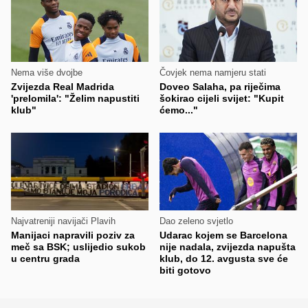
Nema više dvojbe
Čovjek nema namjeru stati
Zvijezda Real Madrida
Doveo Salaha, pa riječima
'prelomila': "Želim napustiti
šokirao cijeli svijet: "Kupit
klub"
ćemo..."
Najvatreniji navijači Plavih
Dao zeleno svjetlo
Manijaci napravili poziv za
Udarac kojem se Barcelona
meč sa BSK; uslijedio sukob
nije nadala, zvijezda napušta
u centru grada
klub, do 12. avgusta sve će
biti gotovo