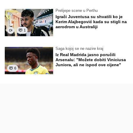
Prelijepe scene u Perthu
Igrači Juventusa su shvatili ko je
Kerim Alajbegović kada su stigli na
aerodrom u Australiji
1
Saga kojoj se ne nazire kraj
Iz Real Madrida jasno poručili
Arsenalu: "Možete dobiti Viniciusa
Juniora, ali ne ispod ove cijene"
6