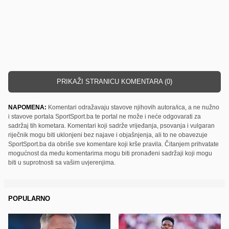
PRIKAŽI STRANICU KOMENTARA (0)
NAPOMENA:
Komentari odražavaju stavove njihovih autora/ica, a ne nužno
i stavove portala SportSport.ba te portal ne može i neće odgovarati za
sadržaj tih kometara. Komentari koji sadrže vrijeđanja, psovanja i vulgaran
riječnik mogu biti uklonjeni bez najave i objašnjenja, ali to ne obavezuje
SportSport.ba da obriše sve komentare koji krše pravila. Čitanjem prihvatate
mogućnost da među komentarima mogu biti pronađeni sadržaji koji mogu
biti u suprotnosti sa vašim uvjerenjima.
POPULARNO