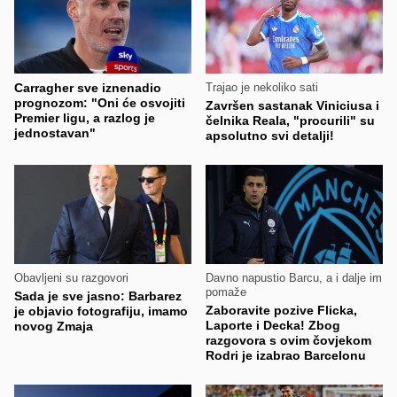
Carragher sve iznenadio
Trajao je nekoliko sati
prognozom: "Oni će osvojiti
Završen sastanak Viniciusa i
Premier ligu, a razlog je
čelnika Reala, "procurili" su
jednostavan"
apsolutno svi detalji!
Obavljeni su razgovori
Davno napustio Barcu, a i dalje im
pomaže
Sada je sve jasno: Barbarez
Zaboravite pozive Flicka,
je objavio fotografiju, imamo
Laporte i Decka! Zbog
novog Zmaja
razgovora s ovim čovjekom
Rodri je izabrao Barcelonu