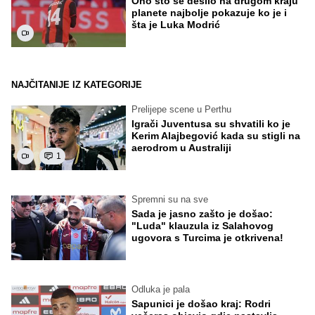
Ono što se desilo na drugom kraju
planete najbolje pokazuje ko je i
šta je Luka Modrić
NAJČITANIJE IZ KATEGORIJE
Prelijepe scene u Perthu
Igrači Juventusa su shvatili ko je
Kerim Alajbegović kada su stigli na
aerodrom u Australiji
1
Spremni su na sve
Sada je jasno zašto je došao:
"Luda" klauzula iz Salahovog
ugovora s Turcima je otkrivena!
Odluka je pala
Sapunici je došao kraj: Rodri