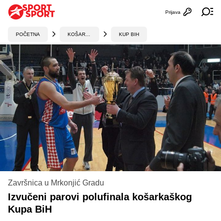
Prijava
Otvori profi
Ot
POČETNA
KOŠARKA
KUP BIH
Završnica u Mrkonjić Gradu
Izvučeni parovi polufinala košarkaškog
Kupa BiH