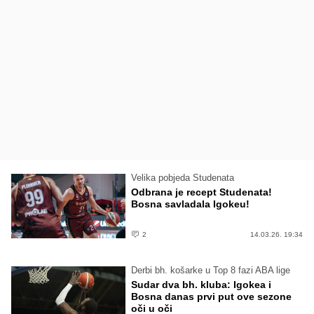
Velika pobjeda Studenata
Odbrana je recept Studenata!
Bosna savladala Igokeu!
2
14.03.26. 19:34
Derbi bh. košarke u Top 8 fazi ABA lige
Sudar dva bh. kluba: Igokea i
Bosna danas prvi put ove sezone
oči u oči