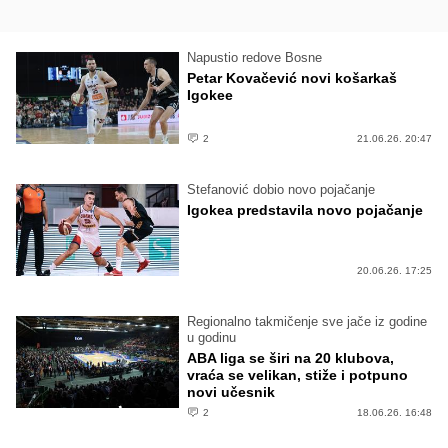
Napustio redove Bosne
Petar Kovačević novi košarkaš
Igokee
2
21.06.26. 20:47
Stefanović dobio novo pojačanje
Igokea predstavila novo pojačanje
20.06.26. 17:25
Regionalno takmičenje sve jače iz godine
u godinu
ABA liga se širi na 20 klubova,
vraća se velikan, stiže i potpuno
novi učesnik
2
18.06.26. 16:48