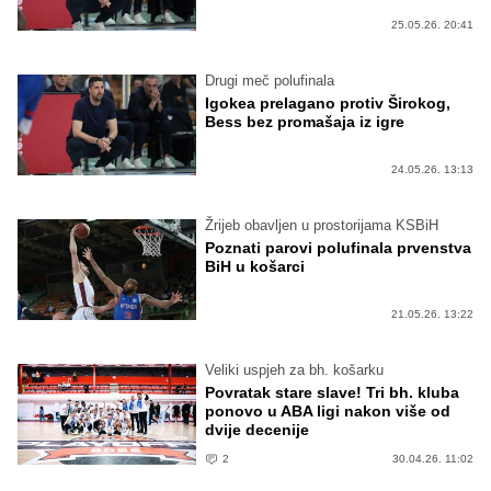
25.05.26. 20:41
Drugi meč polufinala
Igokea prelagano protiv Širokog,
Bess bez promašaja iz igre
24.05.26. 13:13
Žrijeb obavljen u prostorijama KSBiH
Poznati parovi polufinala prvenstva
BiH u košarci
21.05.26. 13:22
Veliki uspjeh za bh. košarku
Povratak stare slave! Tri bh. kluba
ponovo u ABA ligi nakon više od
dvije decenije
2
30.04.26. 11:02