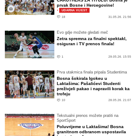
prvak Bosne i Hercegovine!
·
UDARNA VIJEST
18
31.05.26. 21:56
Evo gdje možete gledati meč
Zetra spremna za finalni spektakl,
osiguran i TV prenos finala!
1
29.05.26. 15:55
Prva utakmica finala pripala Studentima
Bosna šokirala Igokeu u
Laktašima: Pašalićevi Studenti
preživjeli pakao i napravili korak ka
trofeju
10
28.05.26. 21:07
Tekstualni prenos možete pratiti na
SportSport
Poluvrijeme u Laktašima! Bosna
granitnom odbranom uspostavila