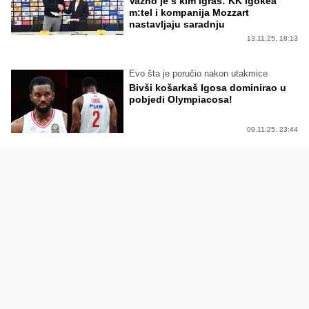
Važno je s kim igraš: KK Igokea
m:tel i kompanija Mozzart
nastavljaju saradnju
13.11.25. 18:13
Evo šta je poručio nakon utakmice
Bivši košarkaš Igosa dominirao u
pobjedi Olympiacosa!
09.11.25. 23:44