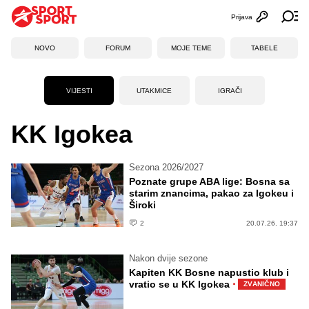
Prijava
Otvori profi
Ot
NOVO
FORUM
MOJE TEME
TABELE
VIJESTI
UTAKMICE
IGRAČI
KK Igokea
Sezona 2026/2027
Poznate grupe ABA lige: Bosna sa
starim znancima, pakao za Igokeu i
Široki
2
20.07.26. 19:37
Nakon dvije sezone
Kapiten KK Bosne napustio klub i
·
vratio se u KK Igokea
ZVANIČNO