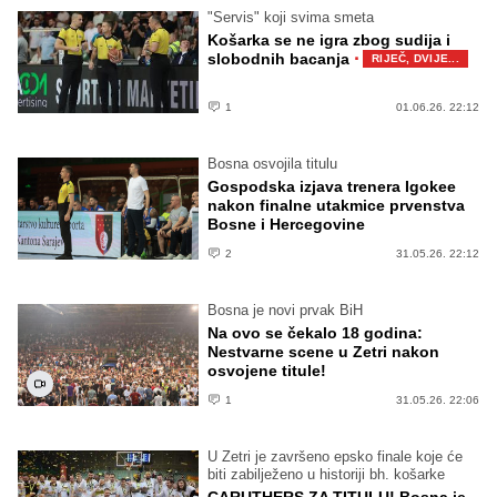
"Servis" koji svima smeta
Košarka se ne igra zbog sudija i
·
slobodnih bacanja
RIJEČ, DVIJE...
1
01.06.26. 22:12
Bosna osvojila titulu
Gospodska izjava trenera Igokee
nakon finalne utakmice prvenstva
Bosne i Hercegovine
2
31.05.26. 22:12
Bosna je novi prvak BiH
Na ovo se čekalo 18 godina:
Nestvarne scene u Zetri nakon
osvojene titule!
1
31.05.26. 22:06
U Zetri je završeno epsko finale koje će
biti zabilježeno u historiji bh. košarke
CARUTHERS ZA TITULU! Bosna je