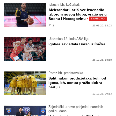
Iskusni bh. košarkaš
Aleksandar Lazić sve iznenadio
izborom novog kluba, vratio se u
·
Bosnu i Hercegovinu
ZVANIČNO
2
23.01.26. 13:03
Utakmica 12. kola ABA lige
Igokea savladala Borac iz Čačka
28.12.25. 18:58
Poraz bh. predstavnika
Split nakon produžetaka bolji od
Igosa, bh. centar pružio dobru
partiju
12.12.25. 20:13
Zajednički u nove pobjede i narednih
godinu dana