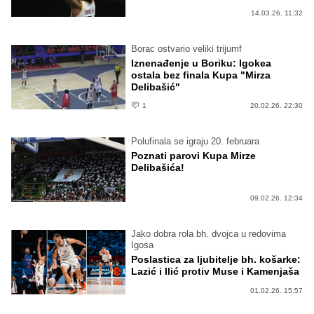
14.03.26. 11:32
Borac ostvario veliki trijumf
Iznenađenje u Boriku: Igokea
ostala bez finala Kupa "Mirza
Delibašić"
1
20.02.26. 22:30
Polufinala se igraju 20. februara
Poznati parovi Kupa Mirze
Delibašića!
09.02.26. 12:34
Jako dobra rola bh. dvojca u redovima
Igosa
Poslastica za ljubitelje bh. košarke:
Lazić i Ilić protiv Muse i Kamenjaša
01.02.26. 15:57