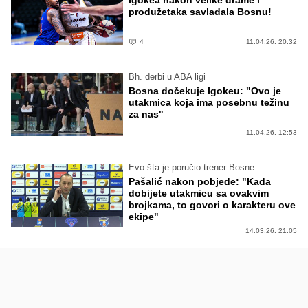
Igokea nakon velike drame i
produžetaka savladala Bosnu!
4
11.04.26. 20:32
Bh. derbi u ABA ligi
Bosna dočekuje Igokeu: "Ovo je
utakmica koja ima posebnu težinu
za nas"
11.04.26. 12:53
Evo šta je poručio trener Bosne
Pašalić nakon pobjede: "Kada
dobijete utakmicu sa ovakvim
brojkama, to govori o karakteru ove
ekipe"
14.03.26. 21:05