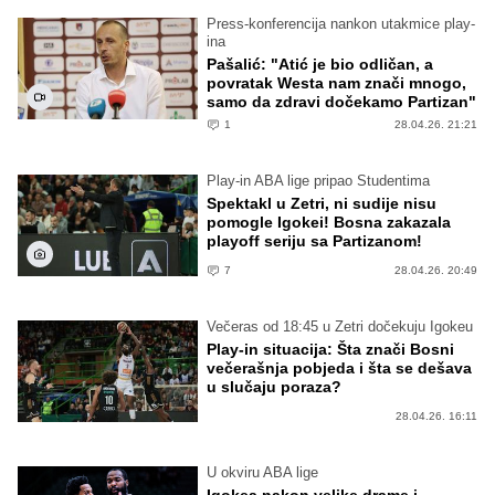
Press-konferencija nankon utakmice play-
ina
Pašalić: "Atić je bio odličan, a
povratak Westa nam znači mnogo,
samo da zdravi dočekamo Partizan"
1
28.04.26. 21:21
Play-in ABA lige pripao Studentima
Spektakl u Zetri, ni sudije nisu
pomogle Igokei! Bosna zakazala
playoff seriju sa Partizanom!
7
28.04.26. 20:49
Večeras od 18:45 u Zetri dočekuju Igokeu
Play-in situacija: Šta znači Bosni
večerašnja pobjeda i šta se dešava
u slučaju poraza?
28.04.26. 16:11
U okviru ABA lige