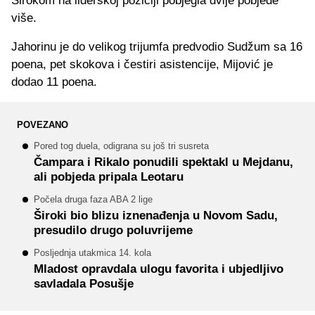
Širokom na liderskoj poziciji pobjegla dvije pobjede
više.
Jahorinu je do velikog trijumfa predvodio Sudžum sa 16
poena, pet skokova i čestiri asistencije, Mijović je
dodao 11 poena.
POVEZANO
Pored tog duela, odigrana su još tri susreta
Čampara i Rikalo ponudili spektakl u Mejdanu,
ali pobjeda pripala Leotaru
Počela druga faza ABA 2 lige
Široki bio blizu iznenađenja u Novom Sadu,
presudilo drugo poluvrijeme
Posljednja utakmica 14. kola
Mladost opravdala ulogu favorita i ubjedljivo
savladala Posušje