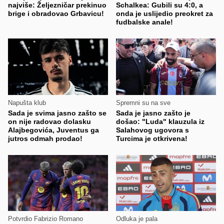
najviše: Željezničar prekinuo
Schalkea: Gubili su 4:0, a
brige i obradovao Grbavicu!
onda je uslijedio preokret za
fudbalske anale!
Napušta klub
Spremni su na sve
Sada je svima jasno zašto se
Sada je jasno zašto je
on nije radovao dolasku
došao: "Luda" klauzula iz
Alajbegovića, Juventus ga
Salahovog ugovora s
jutros odmah prodao!
Turcima je otkrivena!
Potvrdio Fabrizio Romano
Odluka je pala