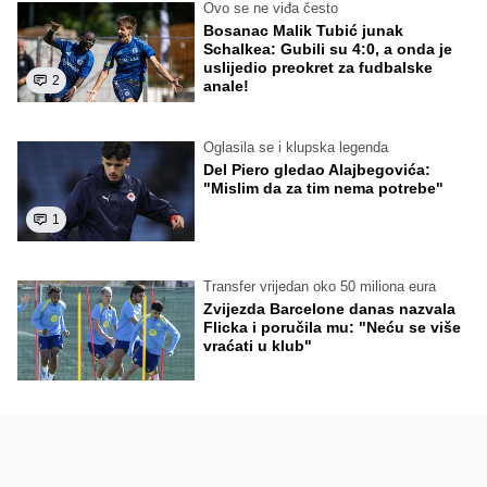
Ovo se ne viđa često
Bosanac Malik Tubić junak
Schalkea: Gubili su 4:0, a onda je
uslijedio preokret za fudbalske
2
anale!
Oglasila se i klupska legenda
Del Piero gledao Alajbegovića:
"Mislim da za tim nema potrebe"
1
Transfer vrijedan oko 50 miliona eura
Zvijezda Barcelone danas nazvala
Flicka i poručila mu: "Neću se više
vraćati u klub"