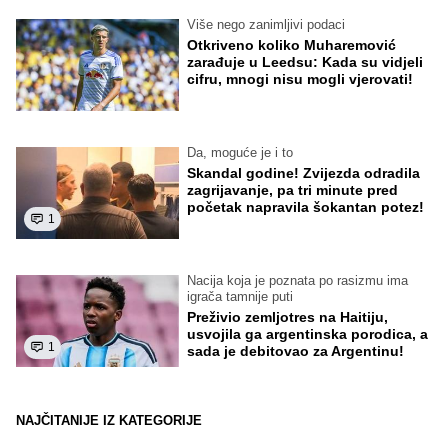
Više nego zanimljivi podaci
Otkriveno koliko Muharemović
zarađuje u Leedsu: Kada su vidjeli
cifru, mnogi nisu mogli vjerovati!
Da, moguće je i to
Skandal godine! Zvijezda odradila
zagrijavanje, pa tri minute pred
početak napravila šokantan potez!
1
Nacija koja je poznata po rasizmu ima
igrača tamnije puti
Preživio zemljotres na Haitiju,
usvojila ga argentinska porodica, a
1
sada je debitovao za Argentinu!
NAJČITANIJE IZ KATEGORIJE