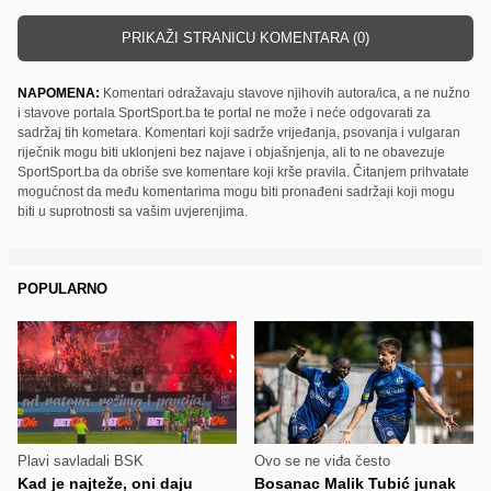
PRIKAŽI STRANICU KOMENTARA (0)
NAPOMENA:
Komentari odražavaju stavove njihovih autora/ica, a ne nužno
i stavove portala SportSport.ba te portal ne može i neće odgovarati za
sadržaj tih kometara. Komentari koji sadrže vrijeđanja, psovanja i vulgaran
riječnik mogu biti uklonjeni bez najave i objašnjenja, ali to ne obavezuje
SportSport.ba da obriše sve komentare koji krše pravila. Čitanjem prihvatate
mogućnost da među komentarima mogu biti pronađeni sadržaji koji mogu
biti u suprotnosti sa vašim uvjerenjima.
POPULARNO
Plavi savladali BSK
Ovo se ne viđa često
Kad je najteže, oni daju
Bosanac Malik Tubić junak