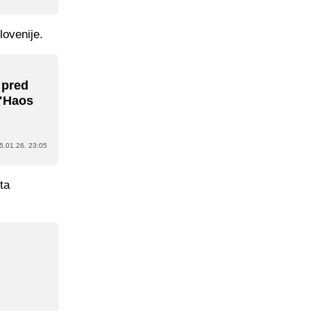
ovenije.
 pred
 "Haos
5.01.26. 23:05
ta