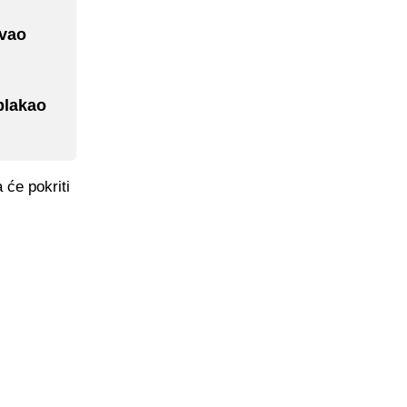
zvao
plakao
 će pokriti