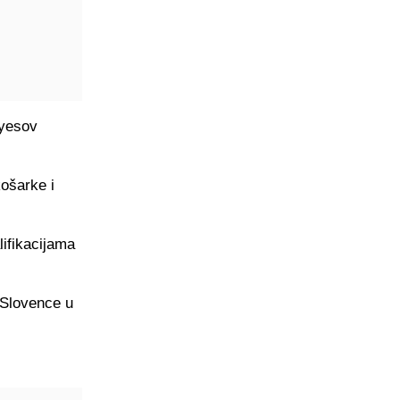
ayesov
košarke i
ifikacijama
 Slovence u