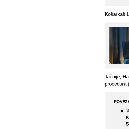
Košarkaš L
Tačnije, Ha
procedura 
POVEZ
N
K
S