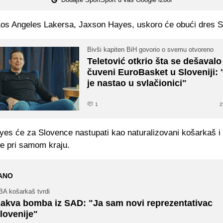
os Angeles Lakersa, Jaxson Hayes, uskoro će obući dres Sl
Bivši kapiten BiH govorio o svemu otvoreno
Teletović otkrio šta se dešavalo
čuveni EuroBasket u Sloveniji:
je nastao u svlačionici"
1
2
yes će za Slovence nastupati kao naturalizovani košarkaš i 
je pri samom kraju.
ANO
BA košarkaš tvrdi
akva bomba iz SAD: "Ja sam novi reprezentativac
lovenije"