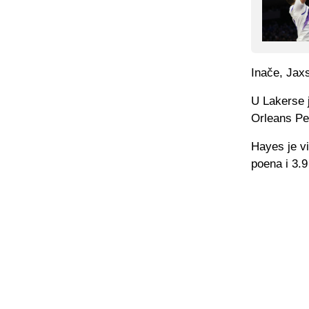
Inače, Jax
U Lakerse j
Orleans Pe
Hayes je v
poena i 3.9