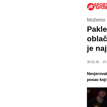
Možemo r
Pakle
oblač
je na
30.01.26. - 23
Nevjerovat
posao koji