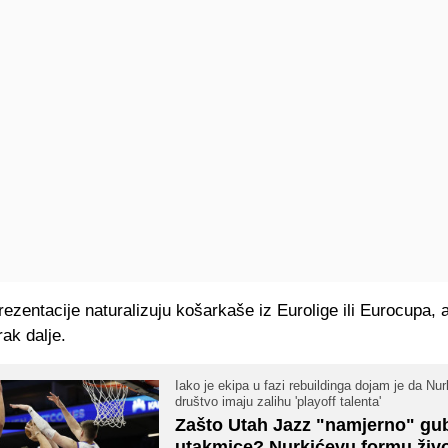
ezentacije naturalizuju košarkaše iz Eurolige ili Eurocupa, a
rak dalje.
Iako je ekipa u fazi rebuildinga dojam je da Nurk
društvo imaju zalihu 'playoff talenta'
Zašto Utah Jazz "namjerno" gu
utakmice? Nurkićevu formu živ