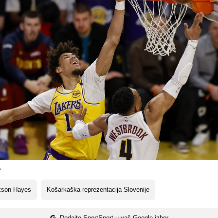
A
xson Hayes
Košarkaška reprezentacija Slovenije
Dodajte SportSport u vaš Google izbor