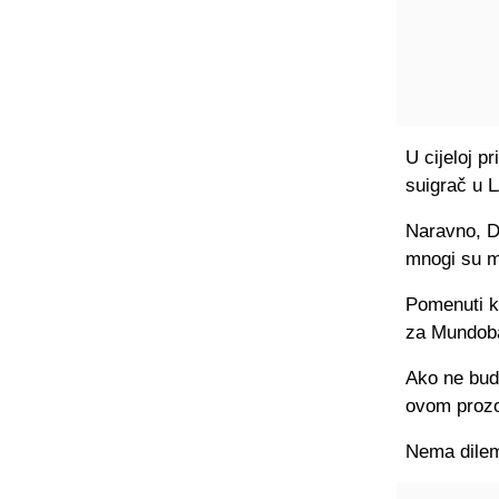
U cijeloj p
suigrač u 
Naravno, Do
mnogi su mi
Pomenuti k
za Mundob
Ako ne bud
ovom prozor
Nema dilem