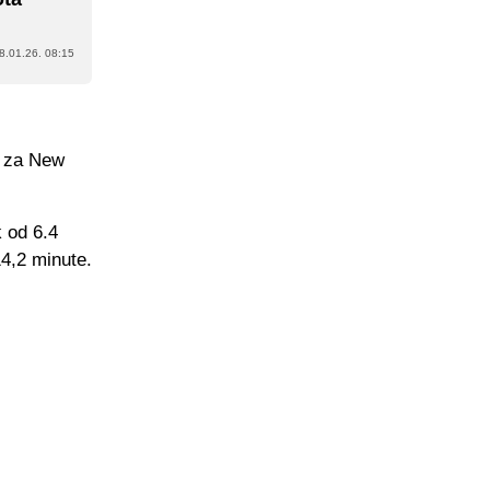
8.01.26. 08:15
e za New
 od 6.4
14,2 minute.