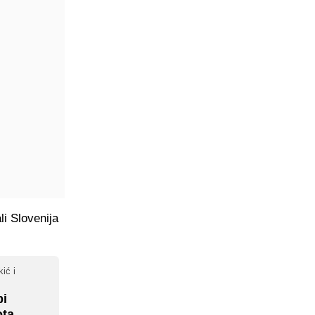
li Slovenija
ić i
bi
ota