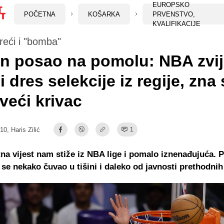
EUROPSKO
POČETNA
KOŠARKA
PRVENSTVO,
KVALIFIKACIJE
eći i "bomba"
n posao na pomolu: NBA zvi
i dres selekcije iz regije, zna
jveći krivac
:10,
Haris Zilić
1
na vijest nam stiže iz NBA lige i pomalo iznenađujuća. Pr
 se nekako čuvao u tišini i daleko od javnosti prethodnih