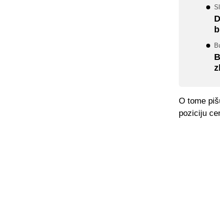
Sl
D
b
Bu
B
z
O tome pišu
poziciju ce