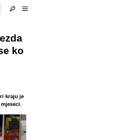
Otvori profil
Otvori meni
jezda
 se ko
i kraju je
 mjeseci.