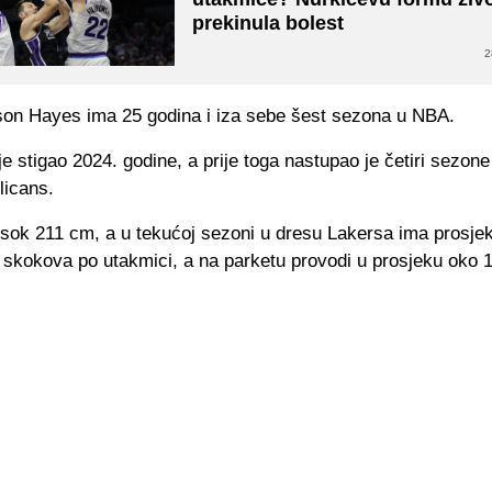
prekinula bolest
2
son Hayes ima 25 godina i iza sebe šest sezona u NBA.
e stigao 2024. godine, a prije toga nastupao je četiri sezon
licans.
isok 211 cm, a u tekućoj sezoni u dresu Lakersa ima prosjek
 skokova po utakmici, a na parketu provodi u prosjeku oko 