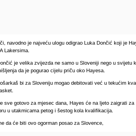
riči, navodno je najveću ulogu odigrao Luka Dončić koji je H
LA Lakersima.
nčić je velika zvijezda ne samo u Sloveniji nego u svijetu 
šljenja da je pogurao cijelu priču oko Hayesa.
ošarkaš bi za Sloveniju mogao debitovati već u tekućim kval
asket.
e sve gotovo za mjesec dana, Hayes će na ljeto zaigrati za
u u utakmicama petog i šestog kola kvalifikacija.
e da će biti ovo ogorman posao za Slovence,