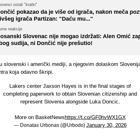
ovenci ostali "kratki"
ončić pokazao da je više od igrača, nakon meča po
ivšeg igrača Partizan: "Daću mu..."
rne reakcije
osanski Slovenac nije mogao izdržati: Alen Omić za
bog sudija, ni Dončić nije prešutio!
 slovenski i američki mediji, a njegovim dolaskom Slovenija
ntra koja odavno škripi.
Lakers center Jaxson Hayes is in the final stages of
completing paperwork to obtain Slovenian citizenship and
represent Slovenia alongside Luka Doncic.
More on BasketNews
https://t.co/GF0hvWX1GX
January 30, 2026
— Donatas Urbonas (@Urbodo)