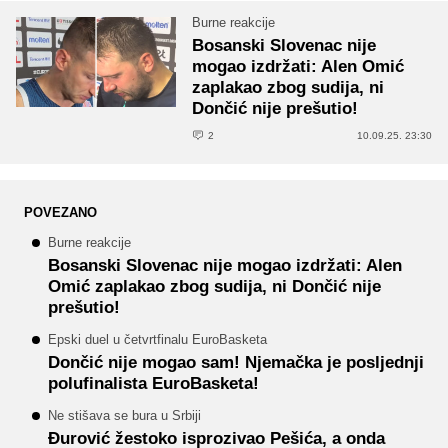
Burne reakcije
Bosanski Slovenac nije
mogao izdržati: Alen Omić
zaplakao zbog sudija, ni
Dončić nije prešutio!
2
10.09.25. 23:30
POVEZANO
Burne reakcije
Bosanski Slovenac nije mogao izdržati: Alen
Omić zaplakao zbog sudija, ni Dončić nije
prešutio!
Epski duel u četvrtfinalu EuroBasketa
Dončić nije mogao sam! Njemačka je posljednji
polufinalista EuroBasketa!
Ne stišava se bura u Srbiji
Đurović žestoko isprozivao Pešića, a onda