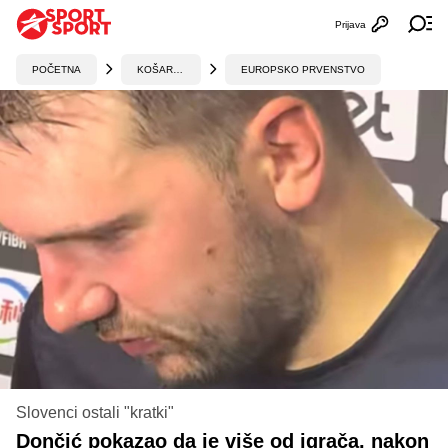
Prijava
Otvori profi
Ot
POČETNA
KOŠARKA
EUROPSKO PRVENSTVO
Slovenci ostali "kratki"
Dončić pokazao da je više od igrača, nakon