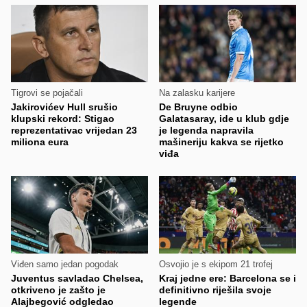
Tigrovi se pojačali
Na zalasku karijere
Jakirovićev Hull srušio
De Bruyne odbio
klupski rekord: Stigao
Galatasaray, ide u klub gdje
reprezentativac vrijedan 23
je legenda napravila
miliona eura
mašineriju kakva se rijetko
viđa
Viđen samo jedan pogodak
Osvojio je s ekipom 21 trofej
Juventus savladao Chelsea,
Kraj jedne ere: Barcelona se i
otkriveno je zašto je
definitivno riješila svoje
Alajbegović odgledao
legende