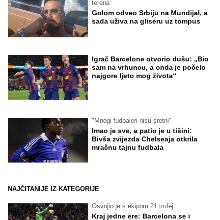
terena
Golom odveo Srbiju na Mundijal, a
sada uživa na gliseru uz tompus
Igrač Barcelone otvorio dušu: „Bio
sam na vrhuncu, a onda je počelo
najgore ljeto mog života“
"Mnogi fudbaleri nisu sretni"
Imao je sve, a patio je u tišini:
Bivša zvijezda Chelseaja otkrila
mračnu tajnu fudbala
NAJČITANIJE IZ KATEGORIJE
Osvojio je s ekipom 21 trofej
Kraj jedne ere: Barcelona se i