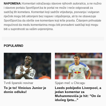
NAPOMENA:
Komentari odražavaju stavove njihovih autora/ica, a ne nužno
i stavove portala SportSport.ba te portal ne može i neće odgovarati za
sadržaj tih kometara. Komentari koji sadrže vrijeđanja, psovanja i vulgaran
riječnik mogu biti uklonjeni bez najave i objašnjenja, ali to ne obavezuje
SportSport.ba da obriše sve komentare koji krše pravila. Čitanjem prihvatate
mogućnost da među komentarima mogu biti pronađeni sadržaji koji mogu
biti u suprotnosti sa vašim uvjerenjima.
POPULARNO
Tvrdi španski novinar
Sjajan meč u Chicagu
To je to! Vinicius Junior je
Leeds pobijedio Liverpool, a
donio odluku!
jedan komentar za
Muharemovića je hit: "On će
idućeg ljeta..."