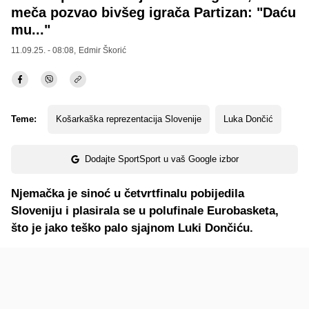
meča pozvao bivšeg igrača Partizan: "Daću
mu..."
11.09.25. - 08:08,
Edmir Škorić
Teme:
Košarkaška reprezentacija Slovenije
Luka Dončić
Dodajte SportSport u vaš Google izbor
Njemačka je sinoć u četvrtfinalu pobijedila
Sloveniju i plasirala se u polufinale Eurobasketa,
što je jako teško palo sjajnom Luki Dončiću.