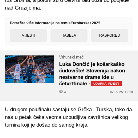
tuš Srbima, a potom su u četvrtfinalu došli do pobjede
nad Gruzijcima.
Potražite više informacija na temu Eurobasket 2025:
VIJESTI
TABELA
RASPORED
Vrhunski meč
Luka Dončić je košarkaško
čudovište! Slovenija nakon
nestvarne drame ide u
četvrtfinale
·
UDARNA VIJEST
4
07.09.25. 19:28
U drugom polufinalu sastaju se Grčka i Turska, tako da
nas u petak čeka veoma uzbudljiva završnica velikog
turnira koji je došao do samog kraja.