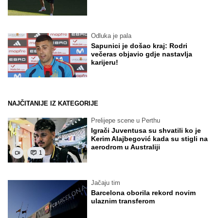
Odluka je pala
Sapunici je došao kraj: Rodri
večeras objavio gdje nastavlja
karijeru!
NAJČITANIJE IZ KATEGORIJE
Prelijepe scene u Perthu
Igrači Juventusa su shvatili ko je
Kerim Alajbegović kada su stigli na
aerodrom u Australiji
1
Jačaju tim
Barcelona oborila rekord novim
ulaznim transferom