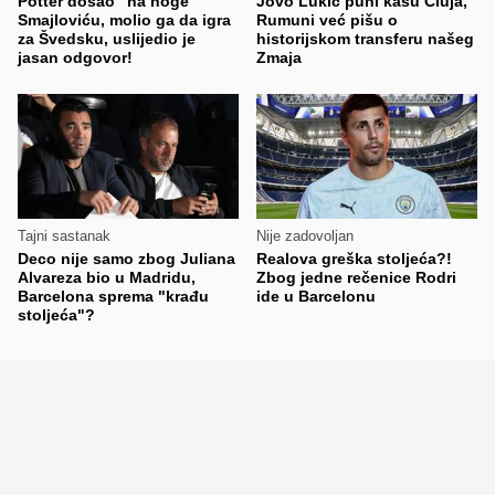
Potter došao "na noge"
Jovo Lukić puni kasu Cluja,
Smajloviću, molio ga da igra
Rumuni već pišu o
za Švedsku, uslijedio je
historijskom transferu našeg
jasan odgovor!
Zmaja
Tajni sastanak
Nije zadovoljan
Deco nije samo zbog Juliana
Realova greška stoljeća?!
Alvareza bio u Madridu,
Zbog jedne rečenice Rodri
Barcelona sprema "krađu
ide u Barcelonu
stoljeća"?