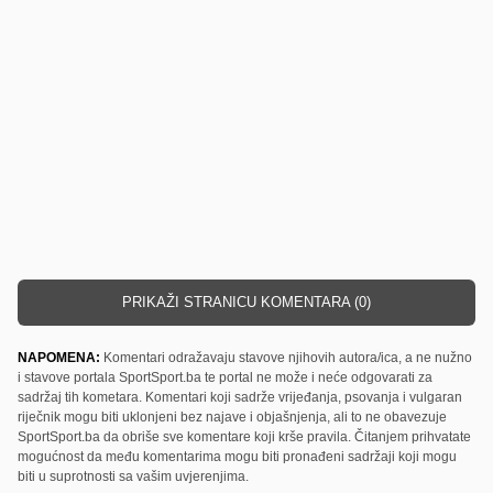
PRIKAŽI STRANICU KOMENTARA (0)
NAPOMENA:
Komentari odražavaju stavove njihovih autora/ica, a ne nužno
i stavove portala SportSport.ba te portal ne može i neće odgovarati za
sadržaj tih kometara. Komentari koji sadrže vrijeđanja, psovanja i vulgaran
riječnik mogu biti uklonjeni bez najave i objašnjenja, ali to ne obavezuje
SportSport.ba da obriše sve komentare koji krše pravila. Čitanjem prihvatate
mogućnost da među komentarima mogu biti pronađeni sadržaji koji mogu
biti u suprotnosti sa vašim uvjerenjima.