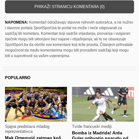
PRIKAŽI STRANICU KOMENTARA (0)
NAPOMENA:
Komentari odražavaju stavove njihovih autora/ica, a ne nužno
i stavove portala SportSport.ba te portal ne može i neće odgovarati za
sadržaj tih kometara. Komentari koji sadrže vrijeđanja, psovanja i vulgaran
riječnik mogu biti uklonjeni bez najave i objašnjenja, ali to ne obavezuje
SportSport.ba da obriše sve komentare koji krše pravila. Čitanjem prihvatate
mogućnost da među komentarima mogu biti pronađeni sadržaji koji mogu
biti u suprotnosti sa vašim uvjerenjima.
POPULARNO
Sjajna predstava mladog
Tvrde francuski mediji
reprezentativca
Bomba iz Madrida! Arda
Mak Omerović zatrpao koš
Guler prihvatio ponudu od