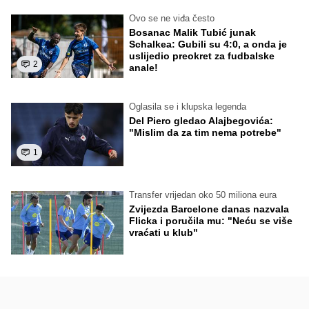
Ovo se ne viđa često
Bosanac Malik Tubić junak
Schalkea: Gubili su 4:0, a onda je
uslijedio preokret za fudbalske
2
anale!
Oglasila se i klupska legenda
Del Piero gledao Alajbegovića:
"Mislim da za tim nema potrebe"
1
Transfer vrijedan oko 50 miliona eura
Zvijezda Barcelone danas nazvala
Flicka i poručila mu: "Neću se više
vraćati u klub"