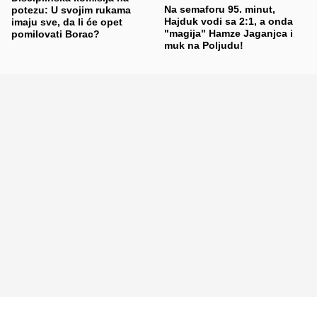
Na semaforu 95. minut,
potezu: U svojim rukama
Hajduk vodi sa 2:1, a onda
imaju sve, da li će opet
"magija" Hamze Jaganjca i
pomilovati Borac?
muk na Poljudu!