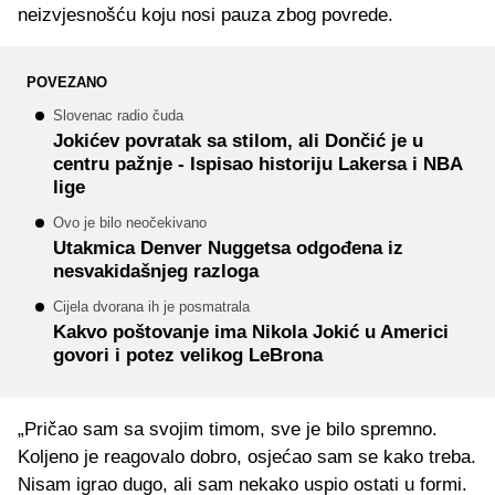
neizvjesnošću koju nosi pauza zbog povrede.
POVEZANO
Slovenac radio čuda
Jokićev povratak sa stilom, ali Dončić je u
centru pažnje - Ispisao historiju Lakersa i NBA
lige
Ovo je bilo neočekivano
Utakmica Denver Nuggetsa odgođena iz
nesvakidašnjeg razloga
Cijela dvorana ih je posmatrala
Kakvo poštovanje ima Nikola Jokić u Americi
govori i potez velikog LeBrona
„Pričao sam sa svojim timom, sve je bilo spremno.
Koljeno je reagovalo dobro, osjećao sam se kako treba.
Nisam igrao dugo, ali sam nekako uspio ostati u formi.