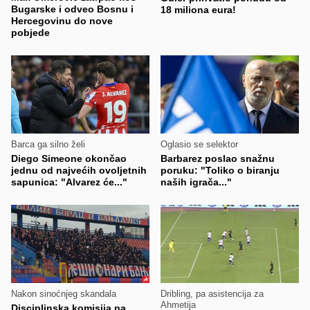
Bugarske i odveo Bosnu i
18 miliona eura!
Hercegovinu do nove
pobjede
Barca ga silno želi
Oglasio se selektor
Diego Simeone okončao
Barbarez poslao snažnu
jednu od najvećih ovoljetnih
poruku: "Toliko o biranju
sapunica: "Alvarez će..."
naših igrača..."
Nakon sinoćnjeg skandala
Dribling, pa asistencija za
Ahmetija
Disciplinska komisija na