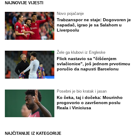
NAJNOVIJE VIJESTI
Novo pojačanje
Trabzanspor ne staje: Dogovoren je
napadač, igrao je sa Salahom u
Liverpoolu
Žele ga klubovi iz Engleske
Flick nastavio sa "čišćenjem
svlačionice", još jednom prvotimcu
poručio da napusti Barcelonu
Posebni je bio kratak i jasan
Ko čeka, taj i dočeka: Mourinho
progovorio o završenom poslu
Reala i Viniciusa
NAJČITANIJE IZ KATEGORIJE