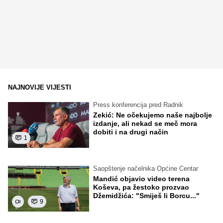
NAJNOVIJE VIJESTI
Press konferencija pred Radnik
Zekić: Ne očekujemo naše najbolje
izdanje, ali nekad se meč mora
dobiti i na drugi način
1
Saopštenje načelnika Općine Centar
Mandić objavio video terena
Koševa, pa žestoko prozvao
Džemidžića: "Smiješ li Borcu..."
9