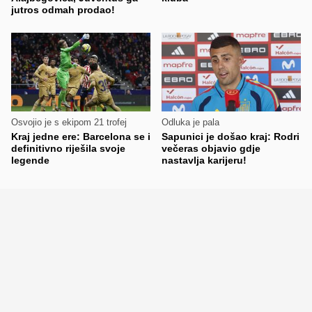
jutros odmah prodao!
Osvojio je s ekipom 21 trofej
Odluka je pala
Kraj jedne ere: Barcelona se i
Sapunici je došao kraj: Rodri
definitivno riješila svoje
večeras objavio gdje
legende
nastavlja karijeru!