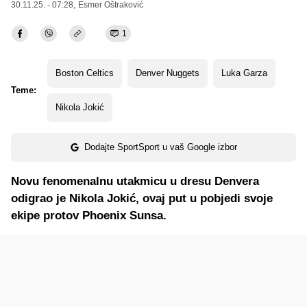
30.11.25. - 07:28,
Esmer Oštraković
1
Boston Celtics
Denver Nuggets
Luka Garza
Teme:
Nikola Jokić
Dodajte SportSport u vaš Google izbor
Novu fenomenalnu utakmicu u dresu Denvera
odigrao je Nikola Jokić, ovaj put u pobjedi svoje
ekipe protov Phoenix Sunsa.