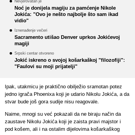
Nevjerovatan je
Noć je donijela magiju za pamćenje Nikole
Jokića: "Ovo je nešto najbolje što sam ikad
vidio"
Iznenađenje večeri
Sacramento utišao Denver uprkos Jokićevoj
magiji
Srpski centar otvoreno
Jokić iskreno o svojoj košarkaškoj "filozofiji":
"Faulovi su moji prijatelji"
Ipak, utakmicu je praktično obilježio sramotan potez
jedno igrača Phoenixa koji je udario Nikolu Jokića, a da
stvar bude još gora sudije nisu reagovale.
Naime, mnogi su već pokazali da ne biraju način da
zaustave Nikolu Jokića koji je zaista pravi majstor i
pod košem, ali i na ostalim dijelovima košarkaškog