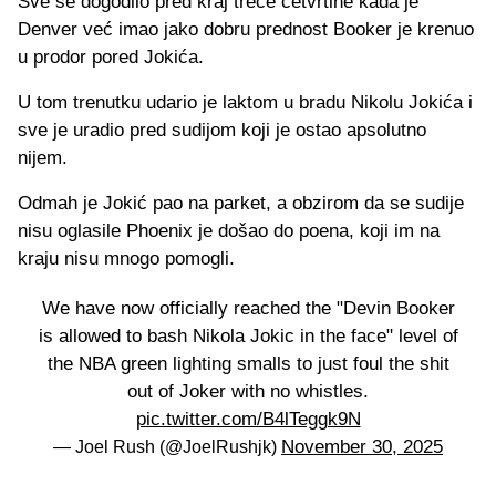
Sve se dogodilo pred kraj treće četvrtine kada je
Denver već imao jako dobru prednost Booker je krenuo
u prodor pored Jokića.
U tom trenutku udario je laktom u bradu Nikolu Jokića i
sve je uradio pred sudijom koji je ostao apsolutno
nijem.
Odmah je Jokić pao na parket, a obzirom da se sudije
nisu oglasile Phoenix je došao do poena, koji im na
kraju nisu mnogo pomogli.
We have now officially reached the "Devin Booker
is allowed to bash Nikola Jokic in the face" level of
the NBA green lighting smalls to just foul the shit
out of Joker with no whistles.
pic.twitter.com/B4lTeggk9N
November 30, 2025
— Joel Rush (@JoelRushjk)