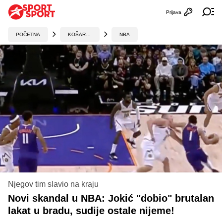
Prijava
Otvori profi
Ot
POČETNA
KOŠARKA
NBA
Njegov tim slavio na kraju
Novi skandal u NBA: Jokić "dobio" brutalan
lakat u bradu, sudije ostale nijeme!