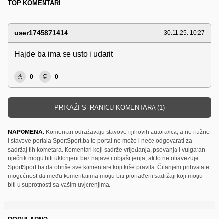
TOP KOMENTARI
user1745871414
30.11.25. 10:27
Hajde ba ima se usto i udarit
0
0
PRIKAŽI STRANICU KOMENTARA (1)
NAPOMENA:
Komentari odražavaju stavove njihovih autora/ica, a ne nužno
i stavove portala SportSport.ba te portal ne može i neće odgovarati za
sadržaj tih kometara. Komentari koji sadrže vrijeđanja, psovanja i vulgaran
riječnik mogu biti uklonjeni bez najave i objašnjenja, ali to ne obavezuje
SportSport.ba da obriše sve komentare koji krše pravila. Čitanjem prihvatate
mogućnost da među komentarima mogu biti pronađeni sadržaji koji mogu
biti u suprotnosti sa vašim uvjerenjima.