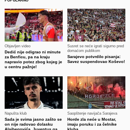
POPULARNO
Objavljen video
Susret se neće igrati sigurno pred
domaćom publikom
Dedić nije odigrao ni minute
Sarajevo potvrdilo pisanja:
za Benficu, pa na kraju
Savez suspendovao Koševo!
napravio potez zbog kojeg je
u centru pažnje!
Napušta klub
Saopštenje navijača Sarajeva
Sada je svima jasno zašto se
Horde zla neće u Mostar,
on nije radovao dolasku
imaju poruku i za čelnike
Alajbegovića, Juventus ga
kluba