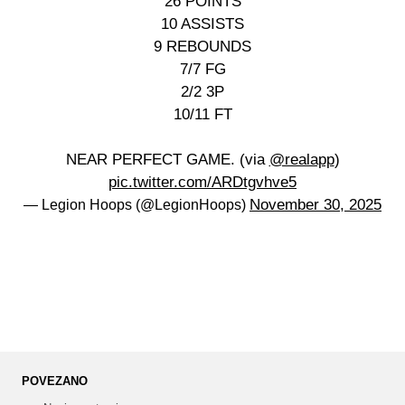
26 POINTS
10 ASSISTS
9 REBOUNDS
7/7 FG
2/2 3P
10/11 FT
NEAR PERFECT GAME. (via
@realapp
)
pic.twitter.com/ARDtgvhve5
November 30, 2025
— Legion Hoops (@LegionHoops)
POVEZANO