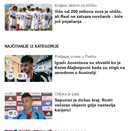
Kraljevi aktivni na tržištu
Više od 200 miliona eura je otišlo,
ali Real ne zatvara novčanik - biće
još pojačanja
NAJČITANIJE IZ KATEGORIJE
Prelijepe scene u Perthu
Igrači Juventusa su shvatili ko je
Kerim Alajbegović kada su stigli na
aerodrom u Australiji
1
Odluka je pala
Sapunici je došao kraj: Rodri
večeras objavio gdje nastavlja
karijeru!
2