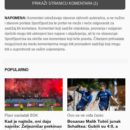
PRIKAŽI STRANICU KOMENTARA (1)
NAPOMENA:
Komentari odražavaju stavove njihovih autora/ica, a ne nužno
i stavove portala SportSport.ba te portal ne može i neće odgovarati za
sadržaj tih kometara. Komentari koji sadrže vrijeđanja, psovanja i vulgaran
riječnik mogu biti uklonjeni bez najave i objašnjenja, ali to ne obavezuje
SportSport.ba da obriše sve komentare koji krše pravila. Čitanjem prihvatate
mogućnost da među komentarima mogu biti pronađeni sadržaji koji mogu
biti u suprotnosti sa vašim uvjerenjima.
POPULARNO
Plavi savladali BSK
Ovo se ne viđa često
Kad je najteže, oni daju
Bosanac Malik Tubić junak
najviše: Željezničar prekinuo
Schalkea: Gubili su 4:0, a