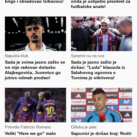
brige i obradovao Grbavicu!
onda je uslijedio preokret za
fudbalske anale!
Napušta klub
Spremni su na sve
Sada je svima jasno zašto se
Sada je jasno zašto je
on nije radovao dolasku
došao: "Luda" klauzula iz
Alajbegovića, Juventus ga
Salahovog ugovora s
jutros odmah prodao!
Turcima je otkrivena!
Potvrdio Fabrizio Romano
Odluka je pala
Veliki "Here we go" malo
Sapunici je došao kraj: Rodri