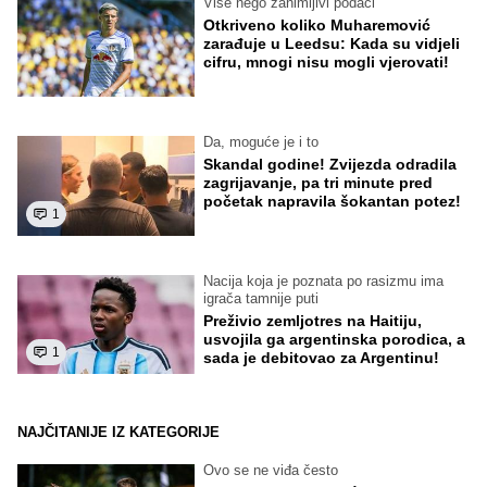
Više nego zanimljivi podaci
Otkriveno koliko Muharemović
zarađuje u Leedsu: Kada su vidjeli
cifru, mnogi nisu mogli vjerovati!
Da, moguće je i to
Skandal godine! Zvijezda odradila
zagrijavanje, pa tri minute pred
početak napravila šokantan potez!
1
Nacija koja je poznata po rasizmu ima
igrača tamnije puti
Preživio zemljotres na Haitiju,
usvojila ga argentinska porodica, a
1
sada je debitovao za Argentinu!
NAJČITANIJE IZ KATEGORIJE
Ovo se ne viđa često