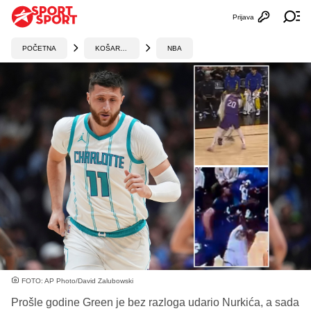
Prijava
Otvori profi
Ot
POČETNA
KOŠARKA
NBA
FOTO: AP Photo/David Zalubowski
Prošle godine Green je bez razloga udario Nurkića, a sada