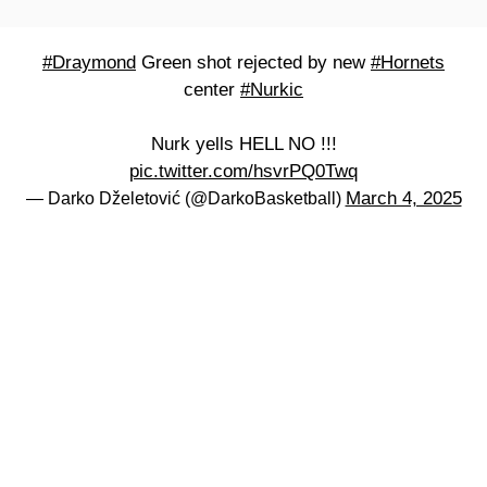
#Draymond
Green shot rejected by new
#Hornets
center
#Nurkic
Nurk yells HELL NO !!!
pic.twitter.com/hsvrPQ0Twq
March 4, 2025
— Darko Dželetović (@DarkoBasketball)