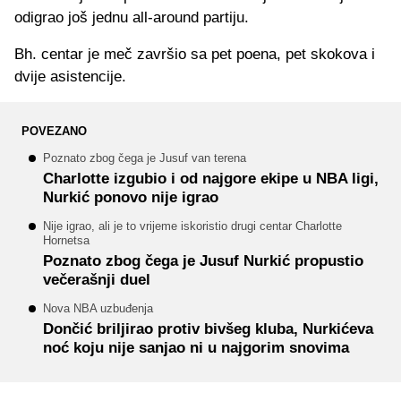
odigrao još jednu all-around partiju.
Bh. centar je meč završio sa pet poena, pet skokova i
dvije asistencije.
POVEZANO
Poznato zbog čega je Jusuf van terena
Charlotte izgubio i od najgore ekipe u NBA ligi,
Nurkić ponovo nije igrao
Nije igrao, ali je to vrijeme iskoristio drugi centar Charlotte
Hornetsa
Poznato zbog čega je Jusuf Nurkić propustio
večerašnji duel
Nova NBA uzbuđenja
Dončić briljirao protiv bivšeg kluba, Nurkićeva
noć koju nije sanjao ni u najgorim snovima