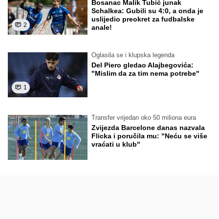
Bosanac Malik Tubić junak
Schalkea: Gubili su 4:0, a onda je
uslijedio preokret za fudbalske
2
anale!
Oglasila se i klupska legenda
Del Piero gledao Alajbegovića:
"Mislim da za tim nema potrebe"
1
Transfer vrijedan oko 50 miliona eura
Zvijezda Barcelone danas nazvala
Flicka i poručila mu: "Neću se više
vraćati u klub"