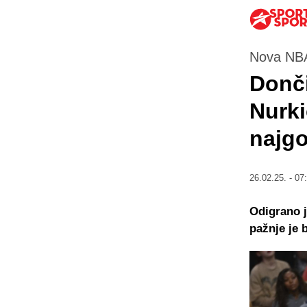
Nova NBA
Donči
Nurki
najg
26.02.25. - 07
Odigrano j
pažnje je 