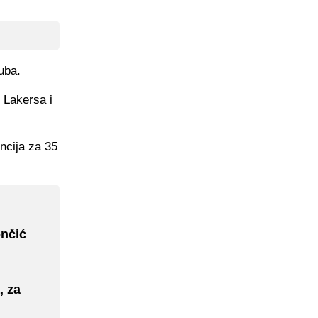
uba.
u Lakersa i
ncija za 35
ončić
, za