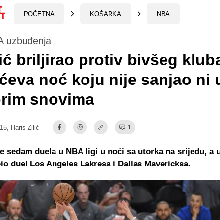
POČETNA
KOŠARKA
NBA
 uzbuđenja
ć briljirao protiv bivšeg klub
ćeva noć koju nije sanjao ni 
orim snovima
:15,
Haris Zilić
1
e sedam duela u NBA ligi u noći sa utorka na srijedu, a 
bio duel Los Angeles Lakresa i Dallas Mavericksa.