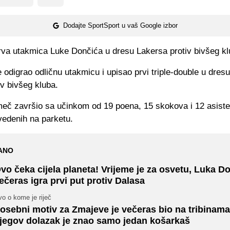
Dodajte SportSport u vaš Google izbor
prva utakmica Luke Dončića u dresu Lakersa protiv bivšeg kl
 odigrao odličnu utakmicu i upisao prvi triple-double u dres
iv bivšeg kluba.
meč završio sa učinkom od 19 poena, 15 skokova i 12 asiste
vedenih na parketu.
ANO
vo čeka cijela planeta! Vrijeme je za osvetu, Luka D
ečeras igra prvi put protiv Dalasa
o o kome je riječ
osebni motiv za Zmajeve je večeras bio na tribinama
jegov dolazak je znao samo jedan košarkaš