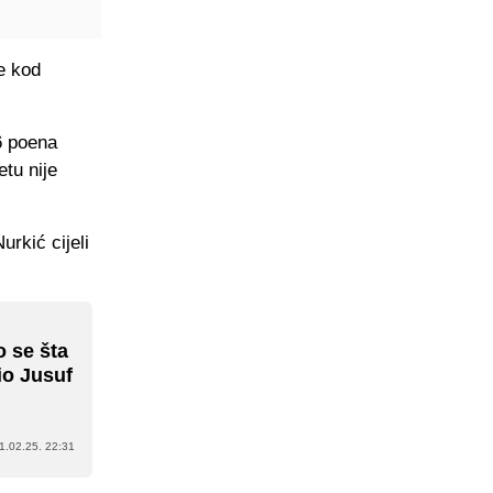
e kod
6 poena
tu nije
rkić cijeli
o se šta
io Jusuf
1.02.25. 22:31