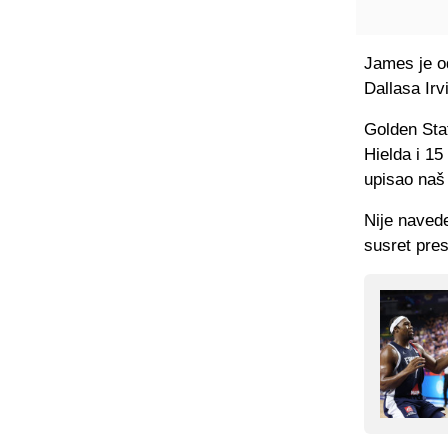
James je o
Dallasa Ir
Golden Sta
Hielda i 15
upisao naš
Nije navede
susret pres