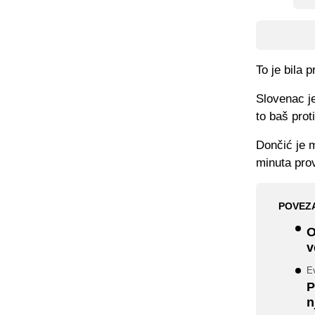
To je bila 
Slovenac je
to baš prot
Dončić je 
minuta pro
POVEZ
O
v
Ev
P
n