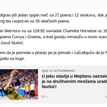
digrao još jedan sjajan meč sa 27 poena i 12 skokova, dok j
ving bio raspucan sa 35 ubačenih poena.
te Warriorsi su sa 128:92 savladali Charlotte Hornetse uz 1
 poena Currya i Greena, a kod gostiju minutažu u ovom susre
 Jusuf Nurkić.
no da je povreda u pitanju pa je pomalo i začuđujuće da je Nu
jedio na klupi.
Igrat će na Eurobasketu
U jeku slavlja u Mejdanu saznal
je na društvenim mrežama urad
Nurkić!
4
2