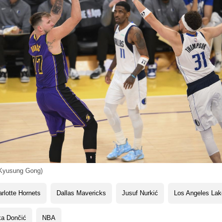
Kyusung Gong)
rlotte Hornets
Dallas Mavericks
Jusuf Nurkić
Los Angeles Lak
ka Dončić
NBA