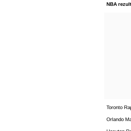
NBA rezult
Toronto Ra
Orlando Ma