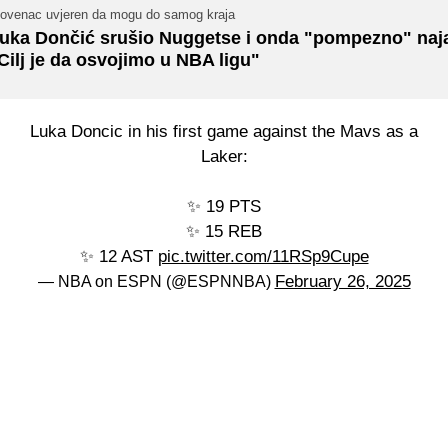
lovenac uvjeren da mogu do samog kraja
uka Dončić srušio Nuggetse i onda "pompezno" naj
Cilj je da osvojimo u NBA ligu"
Luka Doncic in his first game against the Mavs as a
Laker:
✨ 19 PTS
✨ 15 REB
✨ 12 AST
pic.twitter.com/11RSp9Cupe
February 26, 2025
— NBA on ESPN (@ESPNNBA)