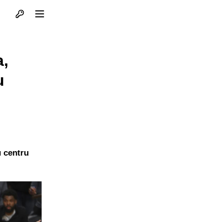
Otvori profil
Otvori meni
a,
u
u centru