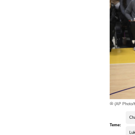
(AP Photo/
Cha
Teme:
Lu