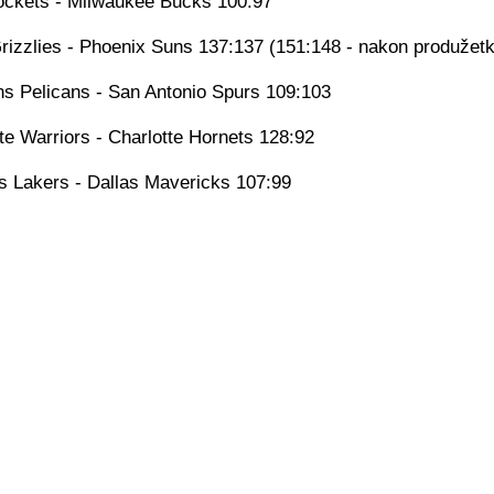
ckets - Milwaukee Bucks 100:97
izzlies - Phoenix Suns 137:137 (151:148 - nakon produžet
s Pelicans - San Antonio Spurs 109:103
te Warriors - Charlotte Hornets 128:92
s Lakers - Dallas Mavericks 107:99