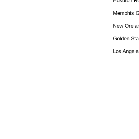
Hosuton Ro
Memphis Gr
New Orelan
Golden Sta
Los Angele