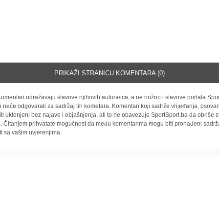
PRIKAŽI STRANICU KOMENTARA (0)
omentari odražavaju stavove njihovih autora/ica, a ne nužno i stavove portala Spor
i neće odgovarati za sadržaj tih kometara. Komentari koji sadrže vrijeđanja, psovan
iti uklonjeni bez najave i objašnjenja, ali to ne obavezuje SportSport.ba da obriše
la. Čitanjem prihvatate mogućnost da među komentarima mogu biti pronađeni sadrža
ti sa vašim uvjerenjima.