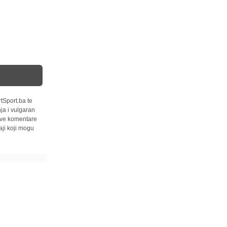
tSport.ba te
ja i vulgaran
 sve komentare
ji koji mogu