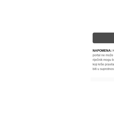
NAPOMENA:
K
portal ne može 
riječnik mogu b
koji krše pravi
biti u suprotnos