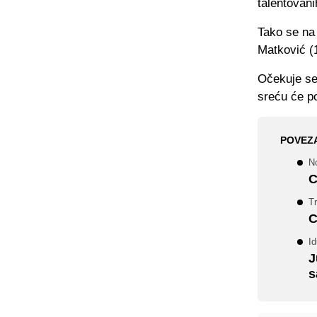
talentovan
Tako se na 
Matković (
Očekuje se 
sreću će po
POVEZ
No
C
T
C
Id
J
s