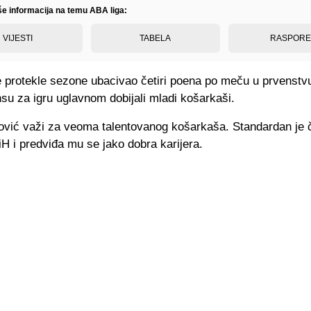
iše informacija na temu ABA liga:
VIJESTI
TABELA
RASPOR
e protekle sezone ubacivao četiri poena po meču u prvenstv
su za igru uglavnom dobijali mladi košarkaši.
ović važi za veoma talentovanog košarkaša. Standardan je 
iH i predviđa mu se jako dobra karijera.