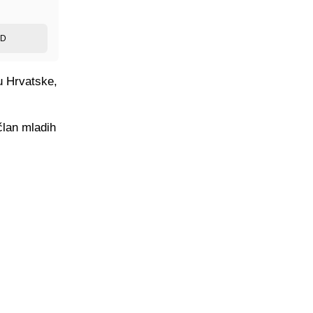
ED
u Hrvatske,
član mladih