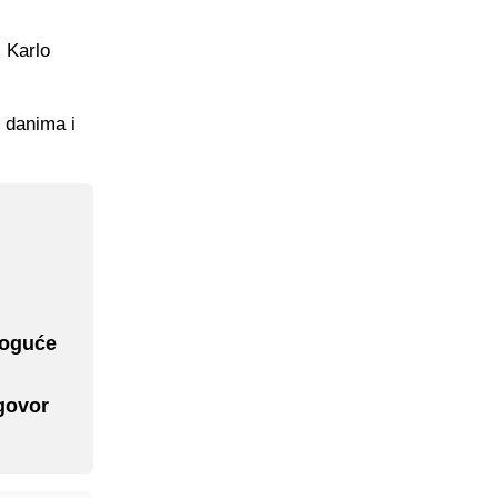
 Karlo
m danima i
 moguće
ugovor