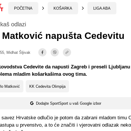
POČETNA
KOŠARKA
LIGA ABA
kaš odlazi
 Matković napušta Cedevitu
:55,
Midhat Šljivak
ovodstva Cedevite da napusti Zagreb i preseli Ljubljanu 
blema mladim košarkašima ovog tima.
lo Matković
KK Cedevita Olimpija
Dodajte SportSport u vaš Google izbor
 savez Hrvatske odlučio je potom da zabrani mladom timu 
astupa u prvenstvo, a to će značiti i vjerovatni odlazak neko