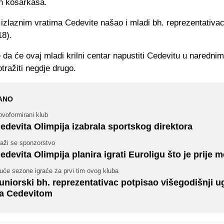
ih košarkaša.
izlaznim vratima Cedevite našao i mladi bh. reprezentativac
18).
da će ovaj mladi krilni centar napustiti Cedevitu u naredni
tražiti negdje drugo.
ANO
voformirani klub
edevita Olimpija izabrala sportskog direktora
raži se sponzorstvo
edevita Olimpija planira igrati Euroligu što je prije
uće sezone igraće za prvi tim ovog kluba
uniorski bh. reprezentativac potpisao višegodišnji 
a Cedevitom