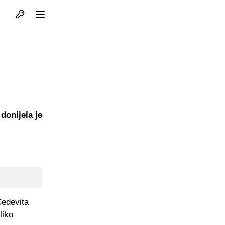
Otvori profil
Otvori meni
donijela je
Cedevita
liko