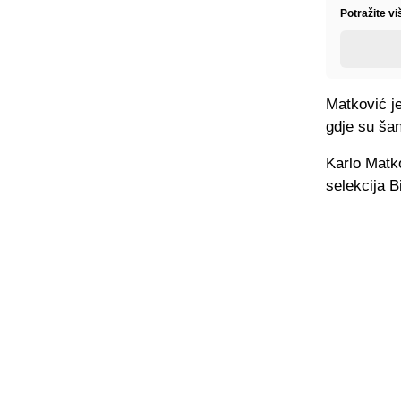
Potražite v
Matković j
gdje su šan
Karlo Matk
selekcija B