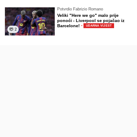
Potvrdio Fabrizio Romano
Veliki "Here we go" malo prije
ponoći - Liverpool se pojačao iz
·
Barcelone!
UDARNA VIJEST
2