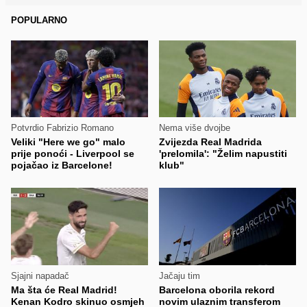
POPULARNO
Potvrdio Fabrizio Romano
Nema više dvojbe
Veliki "Here we go" malo
Zvijezda Real Madrida
prije ponoći - Liverpool se
'prelomila': "Želim napustiti
pojačao iz Barcelone!
klub"
Sjajni napadač
Jačaju tim
Ma šta će Real Madrid!
Barcelona oborila rekord
Kenan Kodro skinuo osmjeh
novim ulaznim transferom