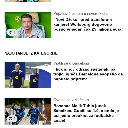
Pejčinović uskoro u novom klubu
"Novi Džeko" pred transferom
karijere! Wolfsburg dogovorio
posao vrijedan čak 25 miliona eura!
1
NAJČITANIJE IZ KATEGORIJE
Vratili se u Barcelonu
Flick sinoć održao sastanak, pa
trojici igrača Barcelone saopštio da
napuste pripreme
Ovo se ne viđa često
Bosanac Malik Tubić junak
Schalkea: Gubili su 4:0, a onda je
uslijedio preokret za fudbalske
1
anale!