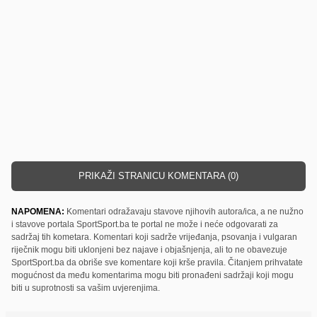
PRIKAŽI STRANICU KOMENTARA (0)
NAPOMENA:
Komentari odražavaju stavove njihovih autora/ica, a ne nužno
i stavove portala SportSport.ba te portal ne može i neće odgovarati za
sadržaj tih kometara. Komentari koji sadrže vrijeđanja, psovanja i vulgaran
riječnik mogu biti uklonjeni bez najave i objašnjenja, ali to ne obavezuje
SportSport.ba da obriše sve komentare koji krše pravila. Čitanjem prihvatate
mogućnost da među komentarima mogu biti pronađeni sadržaji koji mogu
biti u suprotnosti sa vašim uvjerenjima.