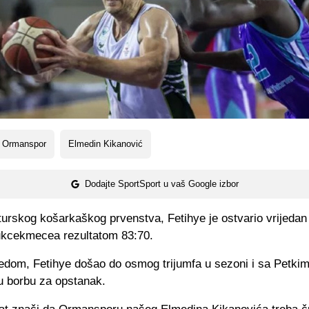
 Ormanspor
Elmedin Kikanović
Dodajte SportSport u vaš Google izbor
turskog košarkaškog prvenstva, Fetihye je ostvario vrijedan 
ukcekmecea rezultatom 83:70.
dom, Fetihye došao do osmog trijumfa u sezoni i sa Petki
ku borbu za opstanak.