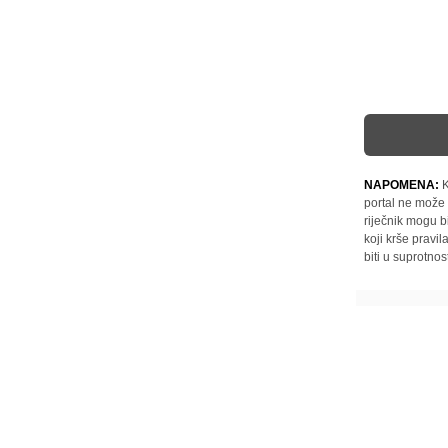
NAPOMENA:
K
portal ne može 
riječnik mogu b
koji krše pravi
biti u suprotnos