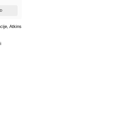
ED
cije, Atkins
i