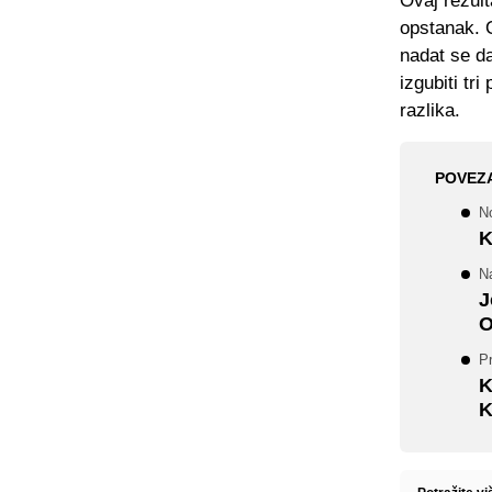
Ovaj rezul
opstanak. O
nadat se d
izgubiti tri
razlika.
POVEZ
N
K
Na
J
O
P
K
K