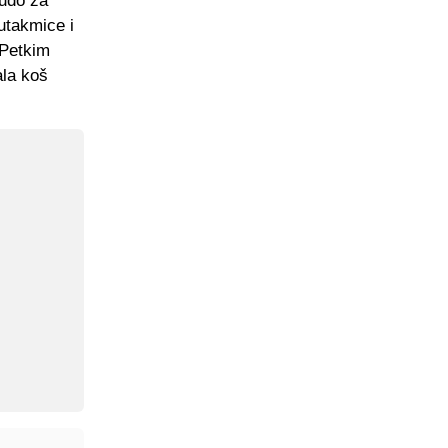
čudo za
 utakmice i
 Petkim
ala koš