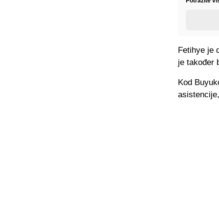
Potražite vi
Fetihye je 
je također 
Kod Buyukc
asistencije