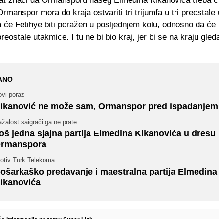
tat znači da Ormansporu našeg Elmedina Kikanovića treba 
rmanspor mora do kraja ostvariti tri trijumfa u tri preostale
a će Fetihye biti poražen u posljednjem kolu, odnosno da će
 preostale utakmice. I tu ne bi bio kraj, jer bi se na kraju gled
ANO
ovi poraz
ikanović ne može sam, Ormanspor pred ispadanjem
žalost saigrači ga ne prate
oš jedna sjajna partija Elmedina Kikanovića u dresu
rmanspora
rotiv Turk Telekoma
ošarkaško predavanje i maestralna partija Elmedina
ikanovića