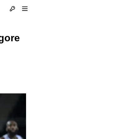
Otvori profil
Otvori meni
gore