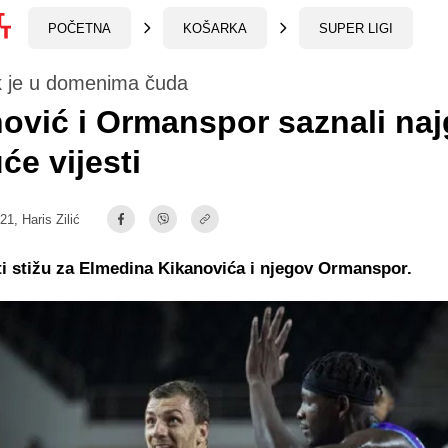
POČETNA
KOŠARKA
SUPER LIGI
 je u domenima čuda
ović i Ormanspor saznali naj
e vijesti
:21,
Haris Zilić
ti stižu za Elmedina Kikanovića i njegov Ormanspor.