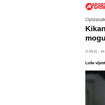
Opstanak
Kikan
moguć
17.04.21. - 16
Loše vijes