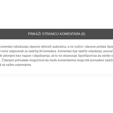
PRIKAŽI STRANICU KOMENTARA (0)
omentari odražavaju stavove njihovih autora/ica, a ne nužno i stavove portala Spor
i neće odgovarati za sadržaj tih kometara. Komentari koji sadrže vrijeđanja, psovan
iti uklonjeni bez najave i objašnjenja, ali to ne obavezuje SportSport.ba da obriše
la. Čitanjem prihvatate mogućnost da među komentarima mogu biti pronađeni sadrža
ti sa vašim uvjerenjima.