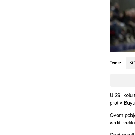
Teme:
BC
U 29. kolu 
protiv Buy
Ovom pobje
voditi veli