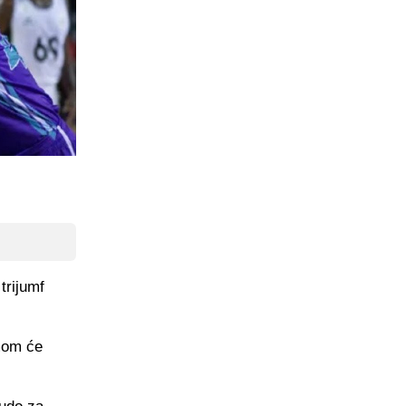
trijumf
mom će