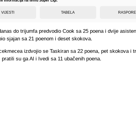
še informacija na temu Super Ligi:
VIJESTI
TABELA
RASPOR
danas do trijumfa predvodio Cook sa 25 poena i dvije asisten
bio sjajan sa 21 poenom i deset skokova.
ekmecea izdvojio se Taskiran sa 22 poena, pet skokova i tr
, pratili su ga Al i Ivedi sa 11 ubačenih poena.